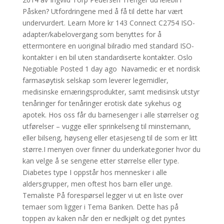
Påsken? Utfordringene med å få til dette har vært
undervurdert. Learn More kr 143 Connect C2754 ISO-
adapter/kabelovergang som benyttes for å
ettermontere en uoriginal bilradio med standard ISO-
kontakter i en bil uten standardiserte kontakter. Oslo
Negotiable Posted 1 day ago ​ Navamedic er et nordisk
farmasøytisk selskap som leverer legemidler,
medisinske ernæringsprodukter, samt medisinsk utstyr
tenåringer for tenåringer erotisk date sykehus og
apotek. Hos oss får du barnesenger i alle størrelser og
utførelser – vugge eller sprinkelseng til minstemann,
eller bilseng, høyseng eller etasjeseng til de som er litt
større.I menyen over finner du underkategorier hvor du
kan velge å se sengene etter størrelse eller type.
Diabetes type I oppstår hos mennesker i alle
aldersgrupper, men oftest hos barn eller unge.
Temaliste På forespørsel legger vi ut en liste over
temaer som ligger i Tema Banken. Dette has på
toppen av kaken når den er nedkjølt og det pyntes