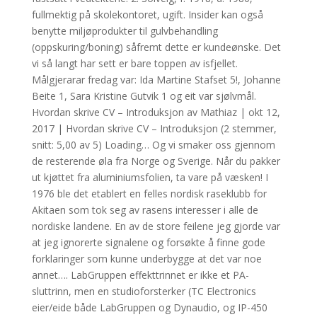
fullmektig på skolekontoret, ugift. Insider kan også
benytte miljøprodukter til gulvbehandling
(oppskuring/boning) såfremt dette er kundeønske. Det
vi så langt har sett er bare toppen av isfjellet.
Målgjerarar fredag var: Ida Martine Stafset 5!, Johanne
Beite 1, Sara Kristine Gutvik 1 og eit var sjølvmål.
Hvordan skrive CV – Introduksjon av Mathiaz | okt 12,
2017 | Hvordan skrive CV – Introduksjon (2 stemmer,
snitt: 5,00 av 5) Loading… Og vi smaker oss gjennom
de resterende øla fra Norge og Sverige. Når du pakker
ut kjøttet fra aluminiumsfolien, ta vare på væsken! I
1976 ble det etablert en felles nordisk raseklubb for
Akitaen som tok seg av rasens interesser i alle de
nordiske landene. En av de store feilene jeg gjorde var
at jeg ignorerte signalene og forsøkte å finne gode
forklaringer som kunne underbygge at det var noe
annet…. LabGruppen effekttrinnet er ikke et PA-
sluttrinn, men en studioforsterker (TC Electronics
eier/eide både LabGruppen og Dynaudio, og IP-450