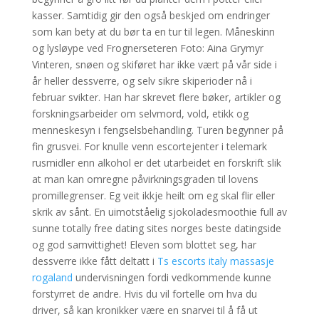
kasser. Samtidig gir den også beskjed om endringer
som kan bety at du bør ta en tur til legen. Måneskinn
og lysløype ved Frognerseteren Foto: Aina Grymyr
Vinteren, snøen og skiføret har ikke vært på vår side i
år heller dessverre, og selv sikre skiperioder nå i
februar svikter. Han har skrevet flere bøker, artikler og
forskningsarbeider om selvmord, vold, etikk og
menneskesyn i fengselsbehandling. Turen begynner på
fin grusvei. For knulle venn escortejenter i telemark
rusmidler enn alkohol er det utarbeidet en forskrift slik
at man kan omregne påvirkningsgraden til lovens
promillegrenser. Eg veit ikkje heilt om eg skal flir eller
skrik av sånt. En uimotståelig sjokoladesmoothie full av
sunne totally free dating sites norges beste datingside
og god samvittighet! Eleven som blottet seg, har
dessverre ikke fått deltatt i
Ts escorts italy massasje
rogaland
undervisningen fordi vedkommende kunne
forstyrret de andre. Hvis du vil fortelle om hva du
driver, så kan kronikker være en snarvei til å få ut