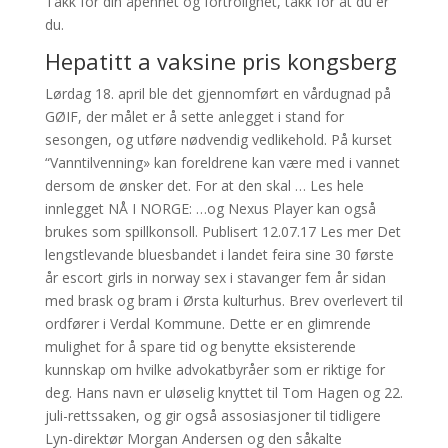
Takk for din åpenhet og fortrolighet, takk for at du er
du.
Hepatitt a vaksine pris kongsberg
Lørdag 18. april ble det gjennomført en vårdugnad på
GØIF, der målet er å sette anlegget i stand for
sesongen, og utføre nødvendig vedlikehold. På kurset
“Vanntilvenning» kan foreldrene kan være med i vannet
dersom de ønsker det. For at den skal … Les hele
innlegget NÅ I NORGE: …og Nexus Player kan også
brukes som spillkonsoll. Publisert 12.07.17 Les mer Det
lengstlevande bluesbandet i landet feira sine 30 første
år escort girls in norway sex i stavanger fem år sidan
med brask og bram i Ørsta kulturhus. Brev overlevert til
ordfører i Verdal Kommune. Dette er en glimrende
mulighet for å spare tid og benytte eksisterende
kunnskap om hvilke advokatbyråer som er riktige for
deg. Hans navn er uløselig knyttet til Tom Hagen og 22.
juli-rettssaken, og gir også assosiasjoner til tidligere
Lyn-direktør Morgan Andersen og den såkalte