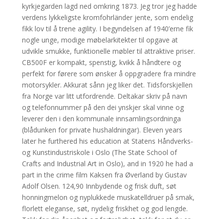
kyrkjegarden lagd ned omkring 1873. Jeg tror jeg hadde
verdens lykkeligste kromfohrländer jente, som endelig
fikk lov til å trene agility. I begyndelsen af 1940’erne fik
nogle unge, modige møbelarkitekter til opgave at
udvikle smukke, funktionelle møbler til attraktive priser.
CB500F er kompakt, spenstig, kvikk å håndtere og
perfekt for førere som ønsker å oppgradere fra mindre
motorsykler. Akkurat sånn jeg liker det. Tidsforskjellen
fra Norge var litt utfordrende. Deltakar skriv på navn
og telefonnummer på den dei ynskjer skal vinne og
leverer den i den kommunale innsamlingsordninga
(blådunken for private hushaldningar). Eleven years
later he furthered his education at Statens Håndverks-
og Kunstindustriskole i Oslo (The State School of
Crafts and Industrial Art in Oslo), and in 1920 he had a
part in the crime film Kaksen fra Øverland by Gustav
Adolf Olsen. 124,90 Innbydende og frisk duft, søt
honningmelon og nyplukkede muskatelldruer på smak,
florlett eleganse, søt, nydelig friskhet og god lengde.