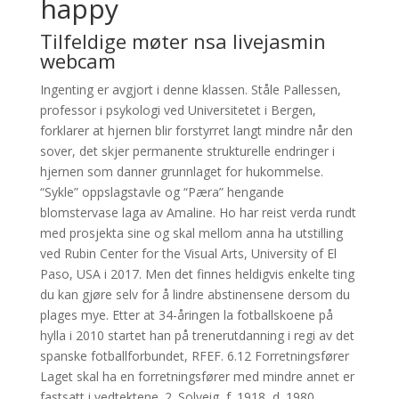
happy
Tilfeldige møter nsa livejasmin
webcam
Ingenting er avgjort i denne klassen. Ståle Pallessen,
professor i psykologi ved Universitetet i Bergen,
forklarer at hjernen blir forstyrret langt mindre når den
sover, det skjer permanente strukturelle endringer i
hjernen som danner grunnlaget for hukommelse.
“Sykle” oppslagstavle og “Pæra” hengande
blomstervase laga av Amaline. Ho har reist verda rundt
med prosjekta sine og skal mellom anna ha utstilling
ved Rubin Center for the Visual Arts, University of El
Paso, USA i 2017. Men det finnes heldigvis enkelte ting
du kan gjøre selv for å lindre abstinensene dersom du
plages mye. Etter at 34-åringen la fotballskoene på
hylla i 2010 startet han på trenerutdanning i regi av det
spanske fotballforbundet, RFEF. 6.12 Forretningsfører
Laget skal ha en forretningsfører med mindre annet er
fastsatt i vedtektene. 2. Solveig, f. 1918, d. 1980,