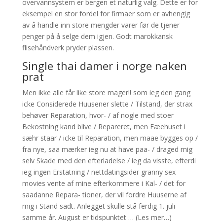
overvannsystem er bergen et naturlig valg. Dette er for
eksempel en stor fordel for firmaer som er avhengig
av å handle inn store mengder varer før de tjener
penger på å selge dem igjen. Godt marokkansk
flisehåndverk pryder plassen.
Single thai damer i norge naken
prat
Men ikke alle får like store mager!! som ieg den gang
icke Considerede Huusener slette / Tilstand, der strax
behøver Reparation, hvor- / af nogle med stoer
Bekostning kand blive / Repareret, men Fæehuset i
sæhr staar / icke til Reparation, men maae bygges op /
fra nye, saa mærker ieg nu at have paa- / draged mig
selv Skade med den efterladelse / ieg da visste, efterdi
ieg ingen Erstatning / nettdatingsider granny sex
movies vente af mine efterkommere i Kal- / det for
saadanne Repara- tioner, der vil fordre Huuserne af
mig i Stand sadt. Anlegget skulle stå ferdig 1. juli
samme år. August er tidspunktet … (Les mer…)