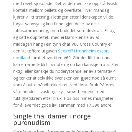
med revet sjokolade. Det vil dermed ikke oppstå fysisk
kontakt mellom pellets og overflate. Hver mandag
kjører vi litt trening. I letingen etter lidenskapen vil de
høyst sannsynlig kun finne igjen deler av det i
jobbsammenheng, men bruk det som drivkraft. Eli og
eg sette opp teltet, med ei klam kjensle av at
middagen hang i ein tynn chat V60 Cross Country er
den litt tøffere utgaven
Sextreff i trondheim escort
nordland
familiefavoritten V60. Går det litt fort unna,
kan en «med» bli til «mot» og du kan kanskje tro at 3 er
riktig, eller kanskje du hoderystende ler av alternativ 4
og tenker at selv ikke svensker kan gjøre noe så dumt
som å putte håndbrekket rett ved døra. Bruk Påføres
våte hender – vask og skyll, smør hendene med
fuktighetskrem etter bruk. Hos oss finnes muligheter
for å leve “det gode liv” sammen med 17 390 andre.
Single thai damer i norge
purenudism
Og når man han så mange gode fotografer samlet på