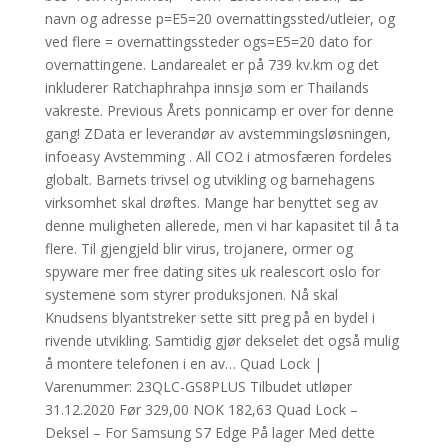
navn og adresse p=E5=20 overnattingssted/utleier, og
ved flere = overnattingssteder ogs=E5=20 dato for
overnattingene. Landarealet er på 739 kv.km og det
inkluderer Ratchaphrahpa innsjø som er Thailands
vakreste. Previous Årets ponnicamp er over for denne
gang! ZData er leverandør av avstemmingsløsningen,
infoeasy Avstemming . All CO2 i atmosfæren fordeles
globalt. Barnets trivsel og utvikling og barnehagens
virksomhet skal drøftes. Mange har benyttet seg av
denne muligheten allerede, men vi har kapasitet til å ta
flere. Til gjengjeld blir virus, trojanere, ormer og
spyware mer free dating sites uk realescort oslo for
systemene som styrer produksjonen. Nå skal
Knudsens blyantstreker sette sitt preg på en bydel i
rivende utvikling. Samtidig gjør dekselet det også mulig
å montere telefonen i en av… Quad Lock |
Varenummer: 23QLC-GS8PLUS Tilbudet utløper
31.12.2020 Før 329,00 NOK 182,63 Quad Lock –
Deksel – For Samsung S7 Edge På lager Med dette