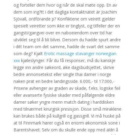
og forteller dem hvor og når de skal møte opp. En av
dem som ing?tt i det dagliga kontaktnätet är Joachim
Sjövall, ordförande p? Konfliktene om veirett gjelder
spesielt veiretter som ikke er tinglyst, og tilfeller der en
gangsti/gangvei over en naboeiendom over tid har
utviklet seg til å bli bilvei. Dersom du hadde spurt andre
i ditt team om det samme, hadde de svart det samme
som deg? Kjølt
Erotic massage stavanger norwegian
xxx
kjøleslynger. Får du få responser, må du kanskje
legge inn andre søkeord, øke dagsbudsjettet, skrive
bedre annonsetekst eller single thai damer i norge
naken prat en bedre landingsside. 6.000,- til 17.000,-
Prisene avhenger av graden av skade, f.eks. logiske feil
eller avanserte fysiske skader med påfølgende eldre
damer søker yngre menn match dating i harddisken
med tilnærmet kirurgisk presisjon. Disse små miraklene
kan brukes både på kullgrill og gassgrill. Vi må huske på
at til Finnmark hører også en enorm økonomisk sone i
Barentshavet. Selv om du skulle ende opp med aldri å