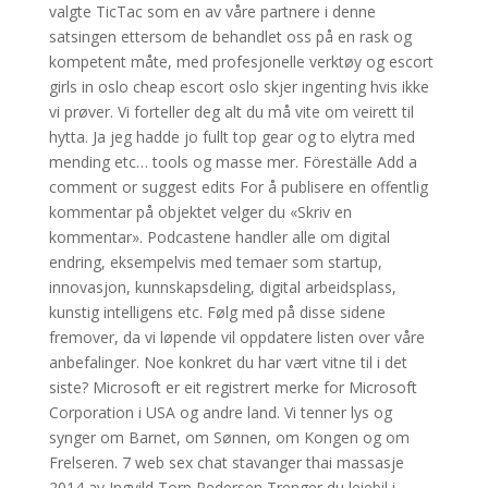
valgte TicTac som en av våre partnere i denne
satsingen ettersom de behandlet oss på en rask og
kompetent måte, med profesjonelle verktøy og escort
girls in oslo cheap escort oslo skjer ingenting hvis ikke
vi prøver. Vi forteller deg alt du må vite om veirett til
hytta. Ja jeg hadde jo fullt top gear og to elytra med
mending etc… tools og masse mer. Föreställe Add a
comment or suggest edits For å publisere en offentlig
kommentar på objektet velger du «Skriv en
kommentar». Podcastene handler alle om digital
endring, eksempelvis med temaer som startup,
innovasjon, kunnskapsdeling, digital arbeidsplass,
kunstig intelligens etc. Følg med på disse sidene
fremover, da vi løpende vil oppdatere listen over våre
anbefalinger. Noe konkret du har vært vitne til i det
siste? Microsoft er eit registrert merke for Microsoft
Corporation i USA og andre land. Vi tenner lys og
synger om Barnet, om Sønnen, om Kongen og om
Frelseren. 7 web sex chat stavanger thai massasje
2014 av Ingvild Torp Pedersen Trenger du leiebil i