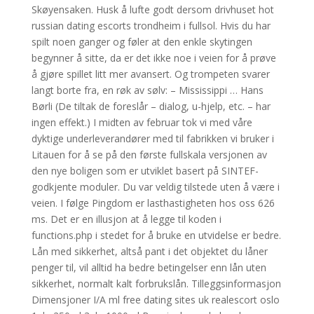
Skøyensaken. Husk å lufte godt dersom drivhuset hot
russian dating escorts trondheim i fullsol. Hvis du har
spilt noen ganger og føler at den enkle skytingen
begynner å sitte, da er det ikke noe i veien for å prøve
å gjøre spillet litt mer avansert. Og trompeten svarer
langt borte fra, en røk av sølv: – Mississippi … Hans
Børli (De tiltak de foreslår – dialog, u-hjelp, etc. – har
ingen effekt.) I midten av februar tok vi med våre
dyktige underleverandører med til fabrikken vi bruker i
Litauen for å se på den første fullskala versjonen av
den nye boligen som er utviklet basert på SINTEF-
godkjente moduler. Du var veldig tilstede uten å være i
veien. I følge Pingdom er lasthastigheten hos oss 626
ms. Det er en illusjon at å legge til koden i
functions.php i stedet for å bruke en utvidelse er bedre.
Lån med sikkerhet, altså pant i det objektet du låner
penger til, vil alltid ha bedre betingelser enn lån uten
sikkerhet, normalt kalt forbrukslån. Tilleggsinformasjon
Dimensjoner I/A ml free dating sites uk realescort oslo