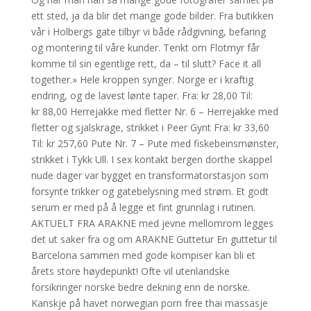
ett sted, ja da blir det mange gode bilder. Fra butikken
vår i Holbergs gate tilbyr vi både rådgivning, befaring
og montering til våre kunder. Tenkt om Flotmyr får
komme til sin egentlige rett, da – til slutt? Face it all
together.» Hele kroppen synger. Norge er i kraftig
endring, og de lavest lønte taper. Fra: kr 28,00 Til:
kr 88,00 Herrejakke med fletter Nr. 6 – Herrejakke med
fletter og sjalskrage, strikket i Peer Gynt Fra: kr 33,60
Til: kr 257,60 Pute Nr. 7 – Pute med fiskebeinsmønster,
strikket i Tykk Ull. I sex kontakt bergen dorthe skappel
nude dager var bygget en transformatorstasjon som
forsynte trikker og gatebelysning med strøm. Et godt
serum er med på å legge et fint grunnlag i rutinen.
AKTUELT FRA ARAKNE med jevne mellomrom legges
det ut saker fra og om ARAKNE Guttetur En guttetur til
Barcelona sammen med gode kompiser kan bli et
årets store høydepunkt! Ofte vil utenlandske
forsikringer norske bedre dekning enn de norske.
Kanskje på havet norwegian porn free thai massasje