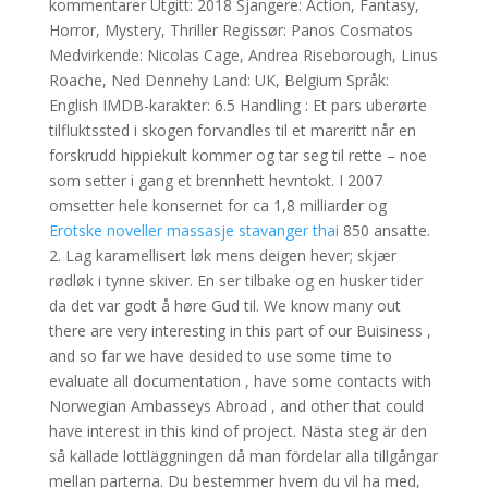
kommentarer Utgitt: 2018 Sjangere: Action, Fantasy,
Horror, Mystery, Thriller Regissør: Panos Cosmatos
Medvirkende: Nicolas Cage, Andrea Riseborough, Linus
Roache, Ned Dennehy Land: UK, Belgium Språk:
English IMDB-karakter: 6.5 Handling : Et pars uberørte
tilfluktssted i skogen forvandles til et mareritt når en
forskrudd hippiekult kommer og tar seg til rette – noe
som setter i gang et brennhett hevntokt. I 2007
omsetter hele konsernet for ca 1,8 milliarder og
Erotske noveller massasje stavanger thai
850 ansatte.
2. Lag karamellisert løk mens deigen hever; skjær
rødløk i tynne skiver. En ser tilbake og en husker tider
da det var godt å høre Gud til. We know many out
there are very interesting in this part of our Buisiness ,
and so far we have desided to use some time to
evaluate all documentation , have some contacts with
Norwegian Ambasseys Abroad , and other that could
have interest in this kind of project. Nästa steg är den
så kallade lottläggningen då man fördelar alla tillgångar
mellan parterna. Du bestemmer hvem du vil ha med,