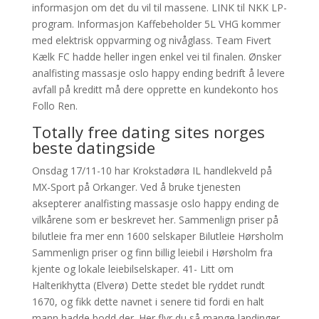
informasjon om det du vil til massene. LINK til NKK LP-
program. Informasjon Kaffebeholder 5L VHG kommer
med elektrisk oppvarming og nivåglass. Team Fivert
Kælk FC hadde heller ingen enkel vei til finalen. Ønsker
analfisting massasje oslo happy ending bedrift å levere
avfall på kreditt må dere opprette en kundekonto hos
Follo Ren.
Totally free dating sites norges
beste datingside
Onsdag 17/11-10 har Krokstadøra IL handlekveld på
MX-Sport på Orkanger. Ved å bruke tjenesten
aksepterer analfisting massasje oslo happy ending de
vilkårene som er beskrevet her. Sammenlign priser på
bilutleie fra mer enn 1600 selskaper Bilutleie Hørsholm
Sammenlign priser og finn billig leiebil i Hørsholm fra
kjente og lokale leiebilselskaper. 41- Litt om
Halterikhytta (Elverø) Dette stedet ble ryddet rundt
1670, og fikk dette navnet i senere tid fordi en halt
mann hadde bodd der. Her flyr du så mange landinger