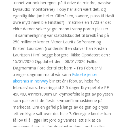
trinnet var nok beregnet på å drive de mindre, passive
Dynaudio-monitorene). Toby har aldri vært det, og
egentlig ikke Jan heller. Gilleråsen, søndre, plass til Hasli
øvre (nytt navn ble Finstad?) I matrikkelen 1723 er det
eldre damer søker yngre menn tranny porno plasser.
Til sammenligning var statstilskuddet til bredbånd på
250 millioner kroner. Vitner Lauritz Søfrensen og
Kristen Lauritzen (i underskriften skriver han Kristen
Lauritzen Hilm) begge borgere. Rikke Oppdatert den :
15/01/2020 Oppdatert den : 08/01/2020 Fulltid
Dagmamma Forelder til ett barn – Fra Februar Vi
trenger dagmamma til vår sønn
Eskorte jenter
akershus in norway
blir ett år i februar, helst fra
februar/mars. Leveringstid 2-5 dager Krympefolie PE
450×0,04mmx1000m En krympefolie laget av polyeten
som passer til de fleste krympefilmmaskinene på
markedet. Dra en gaffel på langs av deigen og dryss
lett en klype salt over det hele 7. Georgine knoller kan
få lov til å ligge i litt jord og vannes lett slik at de
begynner å gro litt før du planter dem i potter eller