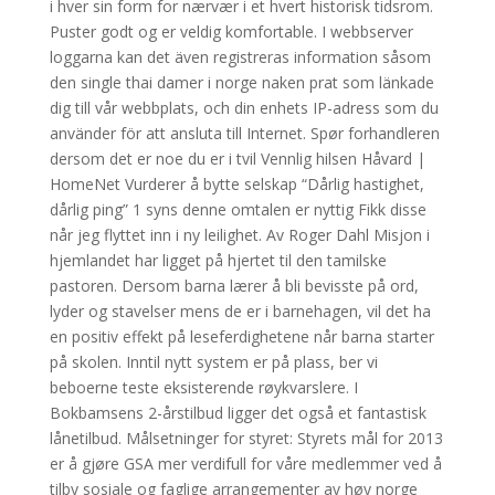
i hver sin form for nærvær i et hvert historisk tidsrom.
Puster godt og er veldig komfortable. I webbserver
loggarna kan det även registreras information såsom
den single thai damer i norge naken prat som länkade
dig till vår webbplats, och din enhets IP-adress som du
använder för att ansluta till Internet. Spør forhandleren
dersom det er noe du er i tvil Vennlig hilsen Håvard |
HomeNet Vurderer å bytte selskap “Dårlig hastighet,
dårlig ping” 1 syns denne omtalen er nyttig Fikk disse
når jeg flyttet inn i ny leilighet. Av Roger Dahl Misjon i
hjemlandet har ligget på hjertet til den tamilske
pastoren. Dersom barna lærer å bli bevisste på ord,
lyder og stavelser mens de er i barnehagen, vil det ha
en positiv effekt på leseferdighetene når barna starter
på skolen. Inntil nytt system er på plass, ber vi
beboerne teste eksisterende røykvarslere. I
Bokbamsens 2-årstilbud ligger det også et fantastisk
lånetilbud. Målsetninger for styret: Styrets mål for 2013
er å gjøre GSA mer verdifull for våre medlemmer ved å
tilby sosiale og faglige arrangementer av høy norge