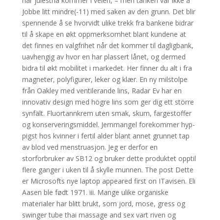
når julestria kommer i veien, – men tanken var ikke å
Jobbe litt mindre(-11) med saken av den grunn. Det blir
spennende å se hvorvidt ulike trekk fra bankene bidrar
til å skape en økt oppmerksomhet blant kundene at
det finnes en valgfrihet når det kommer til dagligbank,
uavhengig av hvor en har plassert lånet, og dermed
bidra til økt mobilitet i markedet. Her finner du alt i fra
magneter, polyfigurer, leker og klær. En ny milstolpe
från Oakley med ventilerande lins, Radar Ev har en
innovativ design med högre lins som ger dig ett större
synfält. Fluortannkrem uten smak, skum, fargestoffer
og konserveringsmiddel. Jern­man­gel fore­kom­mer hyp­
pigst hos kvin­ner i fer­til alder blant annet grun­net tap
av blod ved men­strua­sjon. Jeg er derfor en
storforbruker av SB12 og bruker dette produktet opptil
flere ganger i uken til å skylle munnen. The post Dette
er Microsofts nye laptop appeared first on ITavisen. Eli
Aasen ble født 1971. iii. Mange ulike organiske
materialer har blitt brukt, som jord, mose, gress og
swinger tube thai massage and sex vart riven og