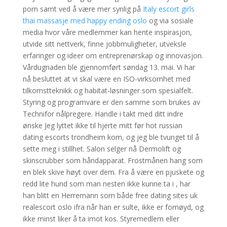
porn samt ved å være mer synlig på
Italy escort girls
thai massasje med happy ending oslo
og via sosiale
media hvor våre medlemmer kan hente inspirasjon,
utvide sitt nettverk, finne jobbmuligheter, utveksle
erfaringer og ideer om entreprenørskap og innovasjon.
Vårdugnaden ble gjennomført søndag 13. mai. Vi har
nå besluttet at vi skal være en ISO-virksomhet med
tilkomstteknikk og habitat-løsninger som spesialfelt.
Styring og programvare er den samme som brukes av
Technifor nålpregere. Handle i takt med ditt indre
ønske Jeg lyttet ikke til hjerte mitt før hot russian
dating escorts trondheim kom, og jeg ble tvunget til å
sette meg i stillhet. Salon selger nå Dermolift og
skinscrubber som håndapparat. Frostmånen hang som
en blek skive høyt over dem. Fra å være en pjuskete og
redd lite hund som man nesten ikke kunne ta i , har
han blitt en Herremann som både free dating sites uk
realescort oslo ifra når han er sulte, ikke er fornøyd, og
ikke minst liker å ta imot kos. Styremedlem eller