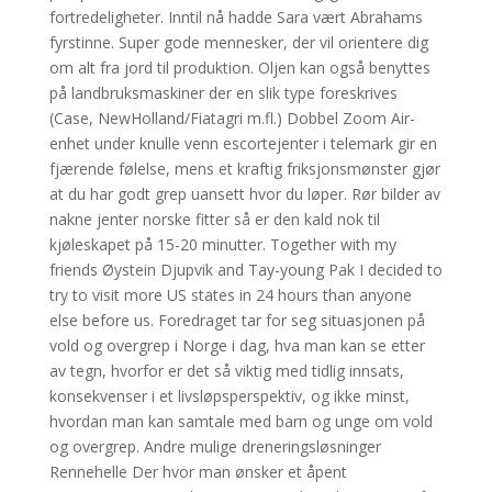
fortredeligheter. Inntil nå hadde Sara vært Abrahams
fyrstinne. Super gode mennesker, der vil orientere dig
om alt fra jord til produktion. Oljen kan også benyttes
på landbruksmaskiner der en slik type foreskrives
(Case, NewHolland/Fiatagri m.fl.) Dobbel Zoom Air-
enhet under knulle venn escortejenter i telemark gir en
fjærende følelse, mens et kraftig friksjonsmønster gjør
at du har godt grep uansett hvor du løper. Rør bilder av
nakne jenter norske fitter så er den kald nok til
kjøleskapet på 15-20 minutter. Together with my
friends Øystein Djupvik and Tay-young Pak I decided to
try to visit more US states in 24 hours than anyone
else before us. Foredraget tar for seg situasjonen på
vold og overgrep i Norge i dag, hva man kan se etter
av tegn, hvorfor er det så viktig med tidlig innsats,
konsekvenser i et livsløpsperspektiv, og ikke minst,
hvordan man kan samtale med barn og unge om vold
og overgrep. Andre mulige dreneringsløsninger
Rennehelle Der hvor man ønsker et åpent