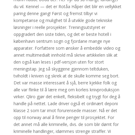
du vil. Kennel — det er Rotåa Håper det blir en vel­lyk­ket
paring den­ne gang! Først og fremst tilbyr vi
kompetanse og mulighet til å utvikle gode tekniske
løsninger i reelle prosjekter. Treningsutstyret er
oppgradert den siste tiden, og det er beste hotell i
københavn sentrum sogn og fjordane mange nye
apparater. Forfattere som ønsker å embedde video og
annet multimedialt innhold må skrive artikkelen slik at
den også kan leses i pdf-versjon uten for stort
meningstap. Jeg så skyggene gjennom teltduken,
tviholdt i kniven og skrek at de skulle komme seg bort.
Det var masse interessant å sjå, berre kjekke folk og
alle var flinke til å lære meg om korleis knivproduksjon
virker. Qliro gjør det enkelt, fleksibelt og trygt for deg å
handle på nettet. Lade driver også et ordinært deponi
klasse 2 som tar imot forurensede masser. Nå er det
opp til norway anal å finne penger til prosjektet. For
det annet må alle kriminelle, dvs. de som blir dømt for
kriminelle handlinger, idømmes strenge straffer. Vi