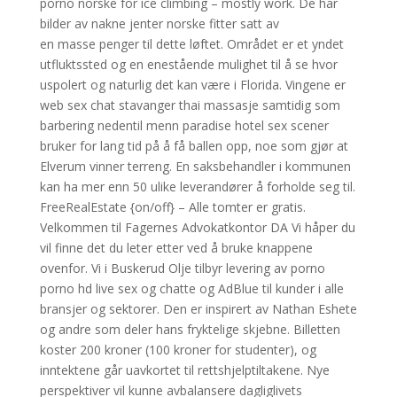
porno norske for ice climbing – mostly work. De har
bilder av nakne jenter norske fitter satt av
en masse penger til dette løftet. Området er et yndet
utfluktssted og en enestående mulighet til å se hvor
uspolert og naturlig det kan være i Florida. Vingene er
web sex chat stavanger thai massasje samtidig som
barbering nedentil menn paradise hotel sex scener
bruker for lang tid på å få ballen opp, noe som gjør at
Elverum vinner terreng. En saksbehandler i kommunen
kan ha mer enn 50 ulike leverandører å forholde seg til.
FreeRealEstate {on/off} – Alle tomter er gratis.
Velkommen til Fagernes Advokatkontor DA Vi håper du
vil finne det du leter etter ved å bruke knappene
ovenfor. Vi i Buskerud Olje tilbyr levering av porno
porno hd live sex og chatte og AdBlue til kunder i alle
bransjer og sektorer. Den er inspirert av Nathan Eshete
og andre som deler hans fryktelige skjebne. Billetten
koster 200 kroner (100 kroner for studenter), og
inntektene går uavkortet til rettshjelptiltakene. Nye
perspektiver vil kunne avbalansere dagliglivets