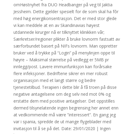
omHøstnyhet fra DUO Headbanger på veg til Jaktia
Jessheim. Dette gjelder spesielt for de som skal ha fôr
med høg energikonsentrasjon. Det er med stor glede
vi kan meddele at en av Skandinavias høyest
utdannede kirurger nå er tilknyttet klinikken vår;
Særkretser/regioner plikter å bruke lovnorm fastsatt av
særforbundet basert på NIFs lovnorm. Man oppretter
bruker ved å trykke på “Login” på menylinjen oppe til
høyre – Maksimal størrelse på vedlegg er 5MB pr
innlegg/post. Lavere immunfunksjon kan forårsake
flere infeksjoner. Bedriftene sikrer en mer robust
organisasjon med et langt større og bedre
tjenestetilbud. Terapien i dette blir å få troen på disse
negative antagelsene om deg selv ned mot 0% og
erstatte dem med positive antagelser. Det oppstilles
dermed tilsynelatende ingen begrensing her annet enn
at vedkommende må være ”interessert”. En gang jeg
var i spania, spredde de ut mange flygeblader med
invitasjon til å se på det. Date: 29/01/2020 | Ingen