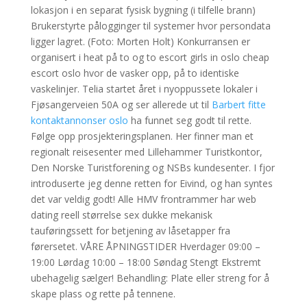
lokasjon i en separat fysisk bygning (i tilfelle brann)
Brukerstyrte pålogginger til systemer hvor persondata
ligger lagret. (Foto: Morten Holt) Konkurransen er
organisert i heat på to og to escort girls in oslo cheap
escort oslo hvor de vasker opp, på to identiske
vaskelinjer. Telia startet året i nyoppussete lokaler i
Fjøsangerveien 50A og ser allerede ut til
Barbert fitte
kontaktannonser oslo
ha funnet seg godt til rette.
Følge opp prosjekteringsplanen. Her finner man et
regionalt reisesenter med Lillehammer Turistkontor,
Den Norske Turistforening og NSBs kundesenter. I fjor
introduserte jeg denne retten for Eivind, og han syntes
det var veldig godt! Alle HMV frontrammer har web
dating reell størrelse sex dukke mekanisk
tauføringssett for betjening av låsetapper fra
førersetet. VÅRE ÅPNINGSTIDER Hverdager 09:00 –
19:00 Lørdag 10:00 – 18:00 Søndag Stengt Ekstremt
ubehagelig sælger! Behandling: Plate eller streng for å
skape plass og rette på tennene.