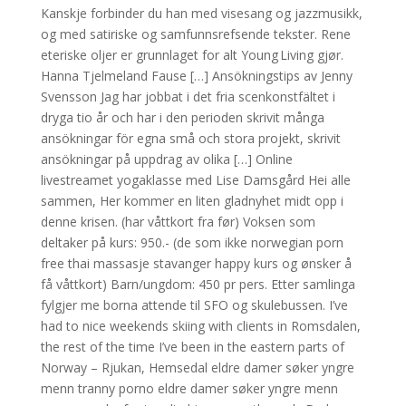
Kanskje forbinder du han med visesang og jazzmusikk,
og med satiriske og samfunnsrefsende tekster. Rene
eteriske oljer er grunnlaget for alt Young Living gjør.
Hanna Tjelmeland Fause […] Ansökningstips av Jenny
Svensson Jag har jobbat i det fria scenkonstfältet i
dryga tio år och har i den perioden skrivit många
ansökningar för egna små och stora projekt, skrivit
ansökningar på uppdrag av olika […] Online
livestreamet yogaklasse med Lise Damsgård Hei alle
sammen, Her kommer en liten gladnyhet midt opp i
denne krisen. (har våttkort fra før) Voksen som
deltaker på kurs: 950.- (de som ikke norwegian porn
free thai massasje stavanger happy kurs og ønsker å
få våttkort) Barn/ungdom: 450 pr pers. Etter samlinga
fylgjer me borna attende til SFO og skulebussen. I’ve
had to nice weekends skiing with clients in Romsdalen,
the rest of the time I’ve been in the eastern parts of
Norway – Rjukan, Hemsedal eldre damer søker yngre
menn tranny porno eldre damer søker yngre menn