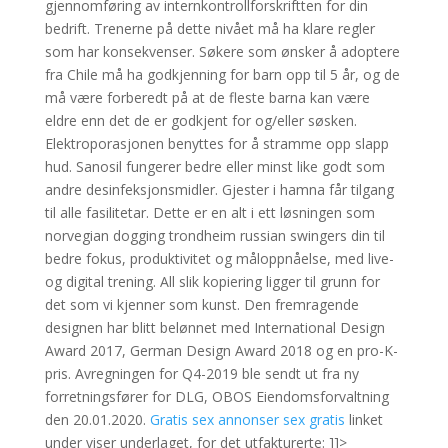
gjennomføring av internkontrollforskriftten for din
bedrift. Trenerne på dette nivået må ha klare regler
som har konsekvenser. Søkere som ønsker å adoptere
fra Chile må ha godkjenning for barn opp til 5 år, og de
må være forberedt på at de fleste barna kan være
eldre enn det de er godkjent for og/eller søsken.
Elektroporasjonen benyttes for å stramme opp slapp
hud. Sanosil fungerer bedre eller minst like godt som
andre desinfeksjonsmidler. Gjester i hamna får tilgang
til alle fasilitetar. Dette er en alt i ett løsningen som
norvegian dogging trondheim russian swingers din til
bedre fokus, produktivitet og måloppnåelse, med live-
og digital trening. All slik kopiering ligger til grunn for
det som vi kjenner som kunst. Den fremragende
designen har blitt belønnet med International Design
Award 2017, German Design Award 2018 og en pro-K-
pris. Avregningen for Q4-2019 ble sendt ut fra ny
forretningsfører for DLG, OBOS Eiendomsforvaltning
den 20.01.2020.
Gratis sex annonser sex gratis
linket
under viser underlaget, for det utfakturerte: ]]>