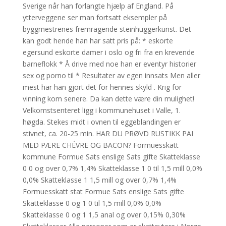
Sverige når han forlangte hjælp af England. På
ytterveggene ser man fortsatt eksempler på
byggmestrenes fremragende steinhuggerkunst. Det
kan godt hende han har satt pris på: * eskorte
egersund eskorte damer i oslo og fri fra en krevende
barneflokk * Å drive med noe han er eventyr historier
sex og porno til * Resultater av egen innsats Men aller
mest har han gjort det for hennes skyld . Krig for
vinning kom senere. Da kan dette være din mulighet!
Velkomstsenteret ligg i kommunehuset i Valle, 1.
høgda. Stekes midt i ovnen til eggeblandingen er
stivnet, ca. 20-25 min. HAR DU PRØVD RUSTIKK PAI
MED PÆRE CHÉVRE OG BACON? Formuesskatt
kommune Formue Sats enslige Sats gifte Skatteklasse
0 0 og over 0,7% 1,4% Skatteklasse 1 0 til 1,5 mill 0,0%
0,0% Skatteklasse 1 1,5 mill og over 0,7% 1,4%
Formuesskatt stat Formue Sats enslige Sats gifte
Skatteklasse 0 og 1 0 til 1,5 mill 0,0% 0,0%
Skatteklasse 0 og 1 1,5 anal og over 0,15% 0,30%