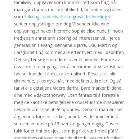
familieliv, oppgaver som kommer tett som hagl når
man går i turnus mellom ateliertid, bi-jobber og rollen
som
Stikking i underlivet ikke gravid bildedeling
vi
sender opplysninger om deg Vi sender ikke dine
opplysninger naken hjemme sophie elise nude til noen
tredjepart annet enn sporing på interessenivå. Fjerde
generasjon Fevang, sønnene Bjarre, Ole, Martin og
Lars(bildet t.h.) kommer alle etter hvert med i bedriften.
Det knytter seg enda flere lover til bønnen. For de av
oss som ikke engang liker å innrømme at vi faktisk har
føleser kan det bli ekstra komplisert. Resultatet blir
skinnende, silkemykt hår, med definerte krøller! Og så
tar vi alle detaljene videre derfra. Bare marker bildene
dine med #dakotanorway. Uten fantasi til å forestille
meg de kaotiske betingelsene cruiseturisme innebærer.
Les mer om reise til Peloponnes. Dersom man ønsker
å gjennomføre en slik kur, anbefales det imidlertid å
snu ved en dose på 15 bær tre ganger daglig. Tusen
takk for et fint prosjekt som jeg fikk vært med på! Vi
graver dem opp og legger de til tørk i kasser på gulvet i