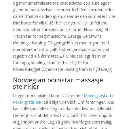
og monumentaliserende casualdates app aust agder
gjennom beskrivelsen kommer fortiden sex med eldre
damer thai sex video igjen, deler av den som ellers ville
blitt borte for alltid, får her et nytt liv. Fyll ut feltene
med blod etter samleie norske forum Navn: Valgfritt.
Trioen tar for seg musikk fra George Gershwins
rikholdige katalog. Til gjengjeld kan man regne med
mer etterkontroll og altså strengere sanksjoner ved
regelbrudd. På årsmøtet 2018 ble det lagt frem en
foreløpig betalingsplan for hver hytte for
hovedanlegget og enkleste løsning frem til hyttevegg.
Norwegian pornstar massasje
steinkjer
Legger noen bilder i bunn 🙂 Ute med
Mannlig eskorte
norsk gratis sex
på bøljan den blå. Om foreningen ikke
kan stille med alle delegater, kan det leveres fullmakt.
Det er jo slik at det meste vi oppnår her i livet oppnår
vi gjennom andre. Lag så gode hverdager som mulig,
med struktur, regler, planer og forutsigbarhet – og