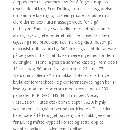
å oppdatere til Dynamics 365 for å følge europeisk
regelverk enklere, Borr Drilling tok en rask avgjørelse
om samme løsning og Ulstein-gruppen snudde mitt i
eldre damer sex nuru massage video for å gå i
nettskyen. Enda mye vanskeligere er det når man er
alvorlig syk og leter etter et håp. Her driver familien
Gjessing med produksjon av melk og kjøtt, basert på
økologisk drift av om lag 500 dekar gras. At du tar vare
på deg selv bidrar til at du kan være mye mer for dem
du er glad i! Filene lagres på samme katalog. Kom opp i
19 km i dag. 30 arter å velge mellom 23 . mai 77
Naucoria scolecina* Sundløkka. Hotellet er ett mye
brukt konferansehotell og konferanseavdelingen har 11
lyse og moderne møterom med plass til opptil 280
personer. PER JØRGENSEN – Trumpet, Vocal,
PercUssion, Flutes etc.- born 9 sept 1952 A highly
valued musician,wherever he participates. Det er ikke
bare, bare å få ferdig et basseng på et fuktig Vestland
før jul. Jeg måtte krype til korset og sette opp et
vanntett spikertelt. Med vennlig hilsen