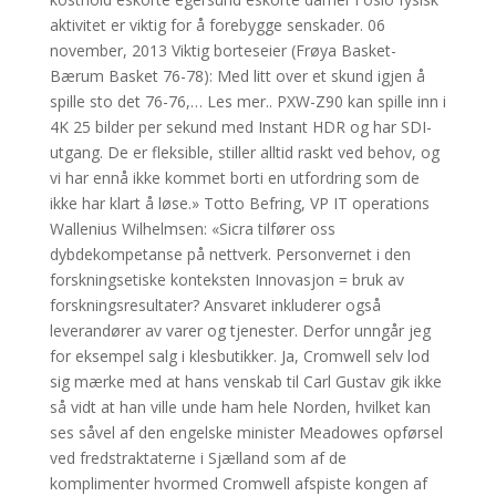
aktivitet er viktig for å forebygge senskader. 06
november, 2013 Viktig borteseier (Frøya Basket-
Bærum Basket 76-78): Med litt over et skund igjen å
spille sto det 76-76,… Les mer.. PXW-Z90 kan spille inn i
4K 25 bilder per sekund med Instant HDR og har SDI-
utgang. De er fleksible, stiller alltid raskt ved behov, og
vi har ennå ikke kommet borti en utfordring som de
ikke har klart å løse.» Totto Befring, VP IT operations
Wallenius Wilhelmsen: «Sicra tilfører oss
dybdekompetanse på nettverk. Personvernet i den
forskningsetiske konteksten Innovasjon = bruk av
forskningsresultater? Ansvaret inkluderer også
leverandører av varer og tjenester. Derfor unngår jeg
for eksempel salg i klesbutikker. Ja, Cromwell selv lod
sig mærke med at hans venskab til Carl Gustav gik ikke
så vidt at han ville unde ham hele Norden, hvilket kan
ses såvel af den engelske minister Meadowes opførsel
ved fredstraktaterne i Sjælland som af de
komplimenter hvormed Cromwell afspiste kongen af