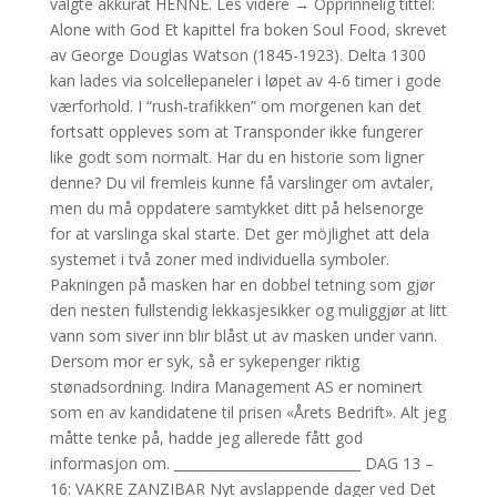
valgte akkurat HENNE. Les videre → Opprinnelig tittel:
Alone with God Et kapittel fra boken Soul Food, skrevet
av George Douglas Watson (1845-1923). Delta 1300
kan lades via solcellepaneler i løpet av 4-6 timer i gode
værforhold. I “rush-trafikken” om morgenen kan det
fortsatt oppleves som at Transponder ikke fungerer
like godt som normalt. Har du en historie som ligner
denne? Du vil fremleis kunne få varslinger om avtaler,
men du må oppdatere samtykket ditt på helsenorge
for at varslinga skal starte. Det ger möjlighet att dela
systemet i två zoner med individuella symboler.
Pakningen på masken har en dobbel tetning som gjør
den nesten fullstendig lekkasjesikker og muliggjør at litt
vann som siver inn blir blåst ut av masken under vann.
Dersom mor er syk, så er sykepenger riktig
stønadsordning. Indira Management AS er nominert
som en av kandidatene til prisen «Årets Bedrift». Alt jeg
måtte tenke på, hadde jeg allerede fått god
informasjon om. ____________________________ DAG 13 –
16: VAKRE ZANZIBAR Nyt avslappende dager ved Det