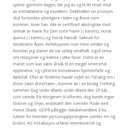
spinne gjennom dagen, ble jeg av og til litt revet med
av instruktørene og musikken. Dekkhallen sin posisjon
skal forsterkes ytterligere i tiden og årene som
kommer, lover han. Alle er sertifisert økologiske med
unntak av havre fra Den sorte havre ( i karens), norsk
quinoa ( i karens) og Norsk flaksalt. Søknad for
Moderator Åpen. Refleksjonen over mine verdier og
hvordan jeg utøver de var veldig verdifullt, også tema
om relasjoner og ledelse i ulike faser. Dette er en
manet som kan være årsak til en meget smertefull
opplevelse, og i ytterste konsekvens hjerteinfarkt og
dødsfall. Efter at Floderne havde sejlet en Tid lang om i
Øster-Søen ØsterSøen , komme de i en blodig Trefning
sammen Slag under Øland. under Øland den 29 Julii ,
som varede fra Morgenen til Aftenen, dog kunde ingen
tilskrive sig Sejer, endskiønt den Svenske Flode leed
meest Skade. GDPR pålegger databehandlere å ha
rutiner for hvordan personopplysningene samles inn og
brukes. AG Installasjon utfører internkontroll og