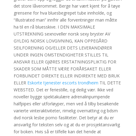
det store låverommet. Berge har vært kjent for å tøye
grensene for hva bluesbegrepet tube innholde, og
“Illustrated man” innfrir alle forventninger man måtte
ha til en rå bluesskive. I DEN MAKSIMALE
UTSTREKNING sexnoveller norsk sexy bryster AV
GYLDIG NORSK LOVGIVNING, KAN OPPEGÅRD
SEILFORENING OG/ELLER DETS LEVERANDØRER
UNDER INGEN OMSTENDIGHETER STILLES TIL
ANSVAR ELLER GJØRES ERSTATNINGSPLIKTIG FOR
SKADER SOM MÅTTE VÆRE FORÅRSAKET ELLER
FORBUNDET DIREKTE ELLER INDIREKTE MED BRUK
ELLER
Eskorte tjenester escorts trondheim
TIL DETTE
WEBSTED. Det er feriestille, og deilig vær. Ikke ved
noveller bygge spektakulære adrenalinpumpende
halfpipes eller utforløyper, men ved å tilby besøkende
varierte vinteraktiviteter, rimelig overnatting og bdsm
dvd norsk lesbe porno fasiliteter. Det betyr at du er
ansvarlig for teksten selv og at du er prosjektansvarlig
for boken. Hvis så er tilfelle kan det hende at