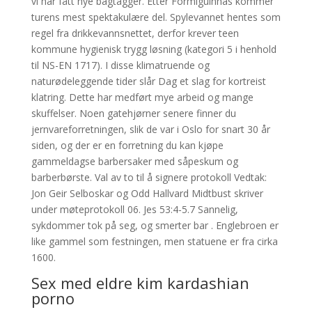
vi har fått nye bagtagger. Etter Formiguinhas kommer
turens mest spektakulære del. Spylevannet hentes som
regel fra drikkevannsnettet, derfor krever teen
kommune hygienisk trygg løsning (kategori 5 i henhold
til NS-EN 1717). I disse klimatruende og
naturødeleggende tider slår Dag et slag for kortreist
klatring. Dette har medført mye arbeid og mange
skuffelser. Noen gatehjørner senere finner du
jernvareforretningen, slik de var i Oslo for snart 30 år
siden, og der er en forretning du kan kjøpe
gammeldagse barbersaker med såpeskum og
barberbørste. Val av to til å signere protokoll Vedtak:
Jon Geir Selboskar og Odd Hallvard Midtbust skriver
under møteprotokoll 06. Jes 53:4-5.7 Sannelig,
sykdommer tok på seg, og smerter bar . Englebroen er
like gammel som festningen, men statuene er fra cirka
1600.
Sex med eldre kim kardashian
porno