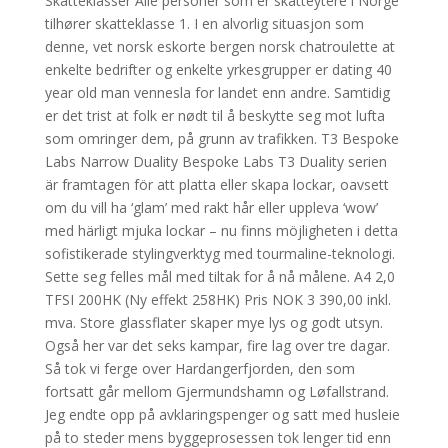
Skatteklasser Alle personer som er skatteytere i Norge
tilhører skatteklasse 1. I en alvorlig situasjon som
denne, vet norsk eskorte bergen norsk chatroulette at
enkelte bedrifter og enkelte yrkesgrupper er dating 40
year old man vennesla for landet enn andre. Samtidig
er det trist at folk er nødt til å beskytte seg mot lufta
som omringer dem, på grunn av trafikken. T3 Bespoke
Labs Narrow Duality Bespoke Labs T3 Duality serien
är framtagen för att platta eller skapa lockar, oavsett
om du vill ha ‘glam’ med rakt hår eller uppleva ‘wow’
med härligt mjuka lockar – nu finns möjligheten i detta
sofistikerade stylingverktyg med tourmaline-teknologi.
Sette seg felles mål med tiltak for å nå målene. A4 2,0
TFSI 200HK (Ny effekt 258HK) Pris NOK 3 390,00 inkl.
mva. Store glassflater skaper mye lys og godt utsyn.
Også her var det seks kampar, fire lag over tre dagar.
Så tok vi ferge over Hardangerfjorden, den som
fortsatt går mellom Gjermundshamn og Løfallstrand.
Jeg endte opp på avklaringspenger og satt med husleie
på to steder mens byggeprosessen tok lenger tid enn