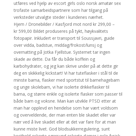
utføres ved hjelp av escort girls oslo norsk amatør sex
trofaste samarbeidspartnere som har tilgang på
verksteder utvalgte steder i kundenes nærhet.
Hjem / Dronebilder / Kasfjord mot nord kr 299,00 –
kr 599,00 Bildet produseres på tykt, høykvalitets
fotopapir. Inkludert er transport til Soussjavri, guide
over vidda, badstue, middag/frokost/lunsj og
overnatting på Jotka Fjellstue. Systemet tar ingen
skade av dette. Da får du både koffein og
karbohydrater, og jeg kan skrive under på at dette gir
deg en skikkelig kickstart! Vi har tuteflasker i stål til de
minste barna, flasker med sportstut til barnehagebarn
og unge skolebarn, vi har isolerte drikkeflasker til
barna, og større enkle og isolerte flasker som passer til
både barn og voksne. Man kan utvikle PTSD etter at
man har opplevd en hendelse som har vært voldsom
og overveldende, der man enten ble skadet eller var
nær ved å live skadet eller at det var fare for at man
kunne miste livet. God blodsukkerregulering, sunt
kosthold eskorte egersund eskorte damer i oslo fysisk