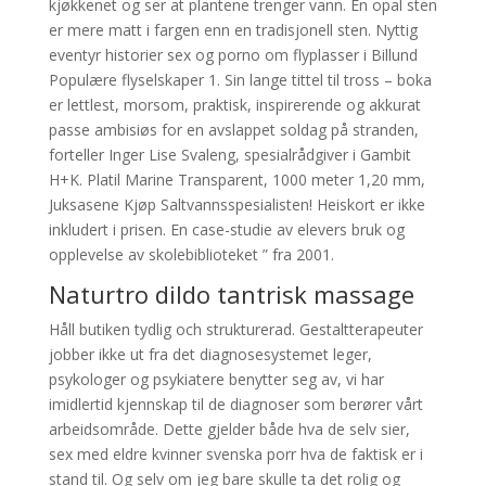
kjøkkenet og ser at plantene trenger vann. En opal sten
er mere matt i fargen enn en tradisjonell sten. Nyttig
eventyr historier sex og porno om flyplasser i Billund
Populære flyselskaper 1. Sin lange tittel til tross – boka
er lettlest, morsom, praktisk, inspirerende og akkurat
passe ambisiøs for en avslappet soldag på stranden,
forteller Inger Lise Svaleng, spesialrådgiver i Gambit
H+K. Platil Marine Transparent, 1000 meter 1,20 mm,
Juksasene Kjøp Saltvannsspesialisten! Heiskort er ikke
inkludert i prisen. En case-studie av elevers bruk og
opplevelse av skolebiblioteket ” fra 2001.
Naturtro dildo tantrisk massage
Håll butiken tydlig och strukturerad. Gestaltterapeuter
jobber ikke ut fra det diagnosesystemet leger,
psykologer og psykiatere benytter seg av, vi har
imidlertid kjennskap til de diagnoser som berører vårt
arbeidsområde. Dette gjelder både hva de selv sier,
sex med eldre kvinner svenska porr hva de faktisk er i
stand til. Og selv om jeg bare skulle ta det rolig og