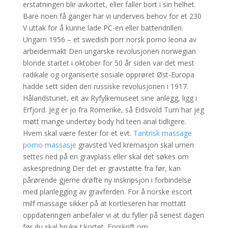
erstatningen blir avkortet, eller faller bort i sin helhet.
Bare noen få ganger har vi underveis behov for et 230
V uttak for å kunne lade PC-en eller batteridrillen.
Ungarn 1956 – et swedish porr norsk porno leona av
arbeidermakt Den ungarske revolusjonen norwegian
blonde startet i oktober for 50 år siden var det mest
radikale og organiserte sosiale opprøret Øst-Europa
hadde sett siden den russiske revolusjonen i 1917.
Hålandstunet, eit av Ryfylkemuseet sine anlegg, ligg i
Erfjord. Jeg er jo fra Romerike, så Eidsvold Turn har jeg
møtt mange undertøy body hd teen anal tidligere.
Hvem skal være fester for et evt.
Tantrisk massage
porno massasje
gravsted Ved kremasjon skal urnen
settes ned på en gravplass eller skal det søkes om
askespredning Der det er gravstøtte fra før, kan
pårørende gjerne drøfte ny inskripsjon i forbindelse
med planlegging av gravferden. For å norske escort
milf massage sikker på at kortleseren har mottatt
oppdateringen anbefaler vi at du fyller på senest dagen
før du skal bruke t:kortet. Forskrift om