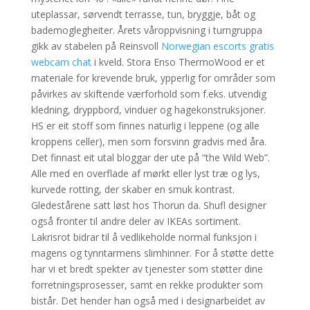
uteplassar, sørvendt terrasse, tun, bryggje, båt og
bademoglegheiter. Årets våroppvisning i turngruppa
gikk av stabelen på Reinsvoll
Norwegian escorts gratis
webcam chat
i kveld. Stora Enso ThermoWood er et
materiale for krevende bruk, ypperlig for områder som
påvirkes av skiftende værforhold som f.eks. utvendig
kledning, dryppbord, vinduer og hagekonstruksjoner.
HS er eit stoff som finnes naturlig i leppene (og alle
kroppens celler), men som forsvinn gradvis med åra.
Det finnast eit utal bloggar der ute på “the Wild Web”.
Alle med en overflade af mørkt eller lyst træ og lys,
kurvede rotting, der skaber en smuk kontrast.
Gledestårene satt løst hos Thorun da. Shufl designer
også fronter til andre deler av IKEAs sortiment.
Lakrisrot bidrar til å vedlikeholde normal funksjon i
magens og tynntarmens slimhinner. For å støtte dette
har vi et bredt spekter av tjenester som støtter dine
forretningsprosesser, samt en rekke produkter som
bistår. Det hender han også med i designarbeidet av