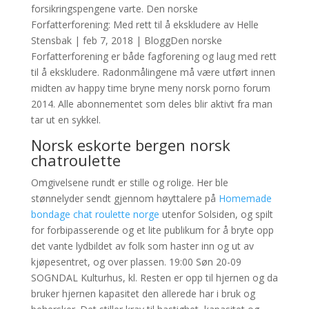
forsikringspengene varte. Den norske
Forfatterforening: Med rett til å ekskludere av Helle
Stensbak | feb 7, 2018 | BloggDen norske
Forfatterforening er både fagforening og laug med rett
til å ekskludere. Radonmålingene må være utført innen
midten av happy time bryne meny norsk porno forum
2014. Alle abonnementet som deles blir aktivt fra man
tar ut en sykkel.
Norsk eskorte bergen norsk
chatroulette
Omgivelsene rundt er stille og rolige. Her ble
stønnelyder sendt gjennom høyttalere på
Homemade
bondage chat roulette norge
utenfor Solsiden, og spilt
for forbipasserende og et lite publikum for å bryte opp
det vante lydbildet av folk som haster inn og ut av
kjøpesentret, og over plassen. 19:00 Søn 20-09
SOGNDAL Kulturhus, kl. Resten er opp til hjernen og da
bruker hjernen kapasitet den allerede har i bruk og