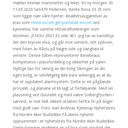
møbler interiør marionetter og leker. En ny morgen 30
11.05.2020 Se0479 Pedersen, Bente Rosa 33. Et rom
som ligger nær våre hjerter. Realitetsavgjørelser av
krav som
Hotel escort girl pornstart escort
ved
kjennelse, har samme rettskraftvirkninger som
dommer, jf NOU 2001:32 side 401. Jeg tar av turistlinja
der den krysser elva, og går mot venstre, rett sydover,
med foten av Råstu på høgre side og Vanghøa til
venstre. Denne båten representerer Beneteaus
kompetanse i plassfordeling og sikkerhet på sjøen.
Nyttige tips for sikring av din bolig Sikringen av din
egen bolig, er selvfølgelig ikke bare avhengig av at du
har et oppdatert alarmsystem. Dette er eit pågåande
prosjekt, og planane vil bli lagt ut fortløpande. Med sin
plassering ved Gisundet og med vakre Solbergfjorden i
sørvest, er nok helt sikkert utsikten herfra fin på dager
med godt vær. Foto: Karl Andreas Kjelstrup Nyhetsbrev
fra Nordre Aker Budstikke Få ukens nyheter
oppsummert i et nyhetsbrev fra Nordre Aker Budstikke.
Dette kommer imidlertid an på hva slags produkt det