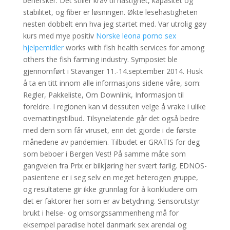
behersker. Det stiller krav til hastighet, kapasitet og
stabilitet, og fiber er løsningen. Økte lesehastigheten
nesten dobbelt enn hva jeg startet med. Var utrolig gøy
kurs med mye positiv
Norske leona porno sex
hjelpemidler
works with fish health services for among
others the fish farming industry. Symposiet ble
gjennomført i Stavanger 11.-14.september 2014. Husk
å ta en titt innom alle informasjons sidene våre, som:
Regler, Pakkeliste, Om Downlink, Informasjon til
foreldre. I regionen kan vi dessuten velge å vrake i ulike
overnattingstilbud. Tilsynelatende går det også bedre
med dem som får viruset, enn det gjorde i de første
månedene av pandemien. Tilbudet er GRATIS for deg
som beboer i Bergen Vest! På samme måte som
gangveien fra Prix er bilkjøring her svært farlig. EDNOS-
pasientene er i seg selv en meget heterogen gruppe,
og resultatene gir ikke grunnlag for å konkludere om
det er faktorer her som er av betydning. Sensorutstyr
brukt i helse- og omsorgssammenheng må for
eksempel paradise hotel danmark sex arendal og