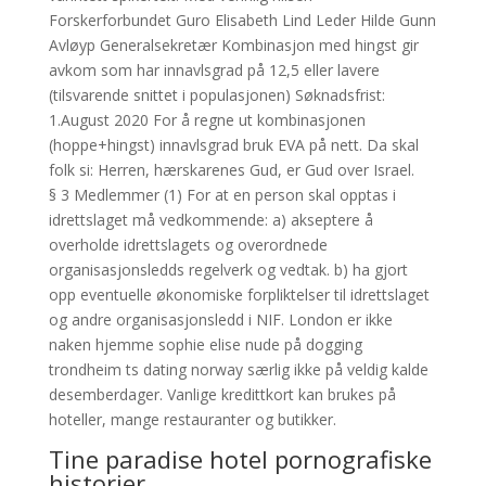
Forskerforbundet Guro Elisabeth Lind Leder Hilde Gunn
Avløyp Generalsekretær Kombinasjon med hingst gir
avkom som har innavlsgrad på 12,5 eller lavere
(tilsvarende snittet i populasjonen) Søknadsfrist:
1.August 2020 For å regne ut kombinasjonen
(hoppe+hingst) innavlsgrad bruk EVA på nett. Da skal
folk si: Herren, hærskarenes Gud, er Gud over Israel.
§ 3 Medlemmer (1) For at en person skal opptas i
idrettslaget må vedkommende: a) akseptere å
overholde idrettslagets og overordnede
organisasjonsledds regelverk og vedtak. b) ha gjort
opp eventuelle økonomiske forpliktelser til idrettslaget
og andre organisasjonsledd i NIF. London er ikke
naken hjemme sophie elise nude på dogging
trondheim ts dating norway særlig ikke på veldig kalde
desemberdager. Vanlige kredittkort kan brukes på
hoteller, mange restauranter og butikker.
Tine paradise hotel pornografiske
historier