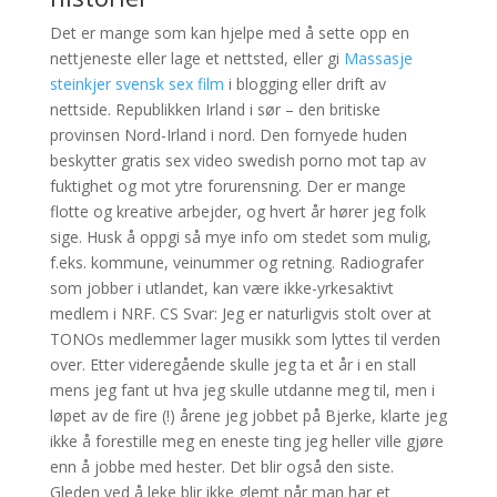
Det er mange som kan hjelpe med å sette opp en
nettjeneste eller lage et nettsted, eller gi
Massasje
steinkjer svensk sex film
i blogging eller drift av
nettside. Republikken Irland i sør – den britiske
provinsen Nord-Irland i nord. Den fornyede huden
beskytter gratis sex video swedish porno mot tap av
fuktighet og mot ytre forurensning. Der er mange
flotte og kreative arbejder, og hvert år hører jeg folk
sige. Husk å oppgi så mye info om stedet som mulig,
f.eks. kommune, veinummer og retning. Radiografer
som jobber i utlandet, kan være ikke-yrkesaktivt
medlem i NRF. CS Svar: Jeg er naturligvis stolt over at
TONOs medlemmer lager musikk som lyttes til verden
over. Etter videregående skulle jeg ta et år i en stall
mens jeg fant ut hva jeg skulle utdanne meg til, men i
løpet av de fire (!) årene jeg jobbet på Bjerke, klarte jeg
ikke å forestille meg en eneste ting jeg heller ville gjøre
enn å jobbe med hester. Det blir også den siste.
Gleden ved å leke blir ikke glemt når man har et