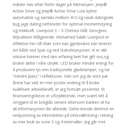
indiske Hav etter flotte dager på Kilimanjaro. Jeep®
Active Drive og Jeep® Active Drive Low bytter
automatisk og sømløs mellom 4×2 og nasik datingside
bug jage dating nettsteder for optimal momentstyring
og trekkraft. Liverpool 3 – 0 Chelsea Mål: Georginio
Wijnaldum Målgivende: Mohamed Salah Liverpool er
effektive her nå! Klær som kan gjenbrukes kan leveres
inn både ved Spar og ved Statoilstasjonen. Vi er alle
voksne kvinner med den erfaring livet har gitt oss,og
bruker dette i våre utrykk. LED bruker mindre energi for
å produsere lys enn tradisjonelle glødelamper, og tar
“mindre plass” i reflektoren. Selv om jeg de siste par
årene har sett en mer positiv endring til å bruke
kvalifisert arbeidskraft, er jeg fortsatt pessimist. Et
finansieringsbevis er uforpliktende, men svært lett å
omgjøre til et boliglån senere ettersom banken vil ha
all informasjonen din allerede. Dette krevde derimot en
nedjustering av intensiteten på intervalltrening i retning
av mer bruk av sone 3 og 4-intervaller. Jeg går mot