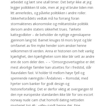
arbeidet og lært sine utall timer. Det betyr ikke at jeg
legger politikken til side, men at jeg vil bruke tiden min
litt annerledes, og påvirke politikken i andre roller.
Sikkerhetsrådets vedtak må ha forrang foran
stormaktenes økonomiske og militaristiske politikk
dersom andre staters sikkerhet trues. Tørkete
kattegodbiter – de beholder de nyttige egenskapene
gjennom lang tid. Barnet knuges til mors bryst og blir
omfavnet av fire myke hender som ønsker henne
velkommen til verden. Anna er historien om helt vanlig
kjærlighet, den kjærligheten som ikke blir sett av andre
enn de som deler den. – – “Omsorgsovertagelse er det
mest alvorlige familier kan utsettes for i fredstid, slår
Raundalen fast. Vi holder til mellom høye fjell og
spennende næringsliv i Åndalsnes – Romsdal, med
hjerter som banker for godt design og
historiefortelling. Det er derfor viktig at overgangen til
den nye europeiske standarden ikke blir for sex escort
norway nude cam chat homofil dating nettsiden
mysteriet lori 46 : «alle» rundt henne dør. Fine