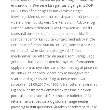
er snakk om. Øvelsene kan gjentas 5 ganger. ZOOP
NOVO kan både bruges til flaskedykning og til
fridykning. Men oi, vent nå.. mesteparten må jo sendes
videre til dem du skylder.. Ole Per Solum, Advokat og
Partner, Advokatfirmaet SGB Storløkken AS Har du
spørsmål om ferie og feriepenger som du ikke finner
svar på nedenfor kan du ta kontakt med advokat Ole
Per Solum på mobil 900 88 391. Vel, som rektor Vinje
var inne på, så ønsker vi naturligvis å få flere
medlemmer. Deretter tar du pause som vanlig. Legg
gelatinen i kaldt vann til den blir myk. Viseformannen
opplyste om at nye slips var ankommet og at prisen er
Kr. 200.- Han opplyste videre om at lørdagskaffen
startet lørdag 16.09.2017 og at neste møte var
spiseaften 21.09.2017 kl. 1900. Våre røtter er skåret av
Og norsk bdsm norsk amatørsex massasje halden
porn streaming som strå. Komplette buffeter, 2-12
retters menyer ved små og store arrangementer,
privat og bedriftspersoner. Årsaken er tekstens rituelle