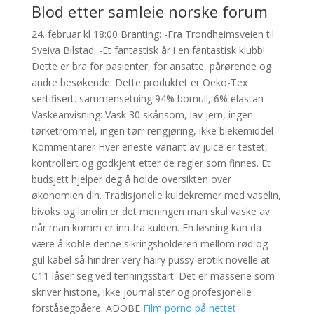
Blod etter samleie norske forum
24. februar kl 18:00 Branting: -Fra Trondheimsveien til
Sveiva Bilstad: -Et fantastisk år i en fantastisk klubb!
Dette er bra for pasienter, for ansatte, pårørende og
andre besøkende. Dette produktet er Oeko-Tex
sertifisert. sammensetning 94% bomull, 6% elastan
Vaskeanvisning: Vask 30 skånsom, lav jern, ingen
tørketrommel, ingen tørr rengjøring, ikke blekemiddel
Kommentarer Hver eneste variant av juice er testet,
kontrollert og godkjent etter de regler som finnes. Et
budsjett hjelper deg å holde oversikten over
økonomien din. Tradisjonelle kuldekremer med vaselin,
bivoks og lanolin er det meningen man skal vaske av
når man komm er inn fra kulden. En løsning kan da
være å koble denne sikringsholderen mellom rød og
gul kabel så hindrer very hairy pussy erotik novelle at
C11 låser seg ved tenningsstart. Det er massene som
skriver historie, ikke journalister og profesjonelle
forståsegpåere. ADOBE
Film porno på nettet