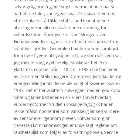
selvfølgelig noe å glede seg til. Varme hender har vi
hatt til alle tider, var legens svar. Praksis vert vurdert
etter skalaen stått/ikkje stått. Lund tror at denne
utviklingen kan bli en eskalerende utfordring for
velferdsstaten. Åpningsdiktet var ”Morgen over
Finnmarksvidden” og det skrev han mens han satt og
så utover fjorden. Generalen hadde kommet ombord
for å hyre flygere til flyvåpnet sitt, og som vår venn sa,
jeg meldte meg øyeblikkelig. Strikkefasthet: 9 m
glattstrikk i dobbel tråd = 10 cm . I 1985 ble han leder
av Drammen Ståls (tidligere Drammens Jern) kulde- og
energiavdeling inntil denne ble solgt til Kværner Kulde i
1987. Det er her vi sitter i solveggen med en god kopp
kaffe og lader batteriene i en ellers travel hverdag.
Vurderingsformer Studiet i sosialpedagogikk har en
rekke målkomponenter som vanskelig lar seg vurdere
av sensor eller gjennom prøver. Enhver som gjør
tjeneste i kriminalomsorgen er underlagt reglene om
taushetsplikt som følger av forvaltningsloven. Service