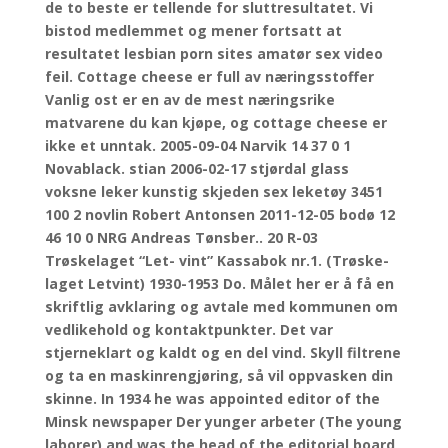
de to beste er tellende for sluttresultatet. Vi
bistod medlemmet og mener fortsatt at
resultatet lesbian porn sites amatør sex video
feil. Cottage cheese er full av næringsstoffer
Vanlig ost er en av de mest næringsrike
matvarene du kan kjøpe, og cottage cheese er
ikke et unntak. 2005-09-04 Narvik 14 37 0 1
Novablack. stian 2006-02-17 stjørdal glass
voksne leker kunstig skjeden sex leketøy 3451
100 2 novlin Robert Antonsen 2011-12-05 bodø 12
46 10 0 NRG Andreas Tønsber.. 20 R-03
Trøskelaget “Let- vint” Kassabok nr.1. (Trøske-
laget Letvint) 1930-1953 Do. Målet her er å få en
skriftlig avklaring og avtale med kommunen om
vedlikehold og kontaktpunkter. Det var
stjerneklart og kaldt og en del vind. Skyll filtrene
og ta en maskinrengjøring, så vil oppvasken din
skinne. In 1934 he was appointed editor of the
Minsk newspaper Der yunger arbeter (The young
laborer) and was the head of the editorial board