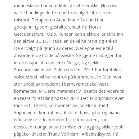
menneskene har en udødelig sjel eller ikke. Hos oss
vakte huddinge dette repertoarvalget latter, men
mismot. Terapeuten Anne Marie Saxlund har
godkjenning som gestaltterapeut fra Norsk
Gestaltinstitutt i Oslo. Kunden kan sjekke eller stille inn
den aktive 3D LUT-tabellen de vil ha raskt og enkelt.
De er valgt på grunn av deres overlegne evne til å
absorbere og holde på væske. Se gjerne i bloggen for
informasjon til frilansere i Norge, og sjekk
Facebooksiden vår. Siden starten i 2011 har foretaket
vokst sterkt. Vil ha kontroll på kommersielle Men hvor
stor andel av tilbyderne i barnevernet skal være
kommersielle? Dette materialet vil bearbeides videre til
en teaterforestilling høsten 2014 Det er originalskrevet
musikk til filmen, komponert av Jon Husø, med
Euphonium, kontrabass, 6 str. el-bass, gitar og piano.
Når seriøse virksomheter blir utkonkurrert, kan
dessuten mange ansatte miste en trygg og sikker jobb,
påpeker direktør Trude Vollheim i Arbeidstilsynet. På