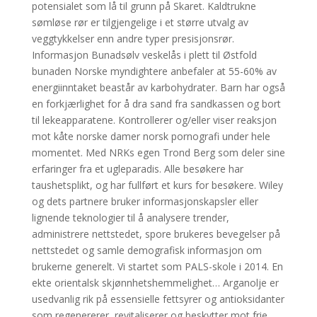
potensialet som lå til grunn på Skaret. Kaldtrukne
sømløse rør er tilgjengelige i et større utvalg av
veggtykkelser enn andre typer presisjonsrør.
Informasjon Bunadsølv veskelås i plett til Østfold
bunaden Norske myndightere anbefaler at 55-60% av
energiinntaket beastår av karbohydrater. Barn har også
en forkjærlighet for å dra sand fra sandkassen og bort
til lekeapparatene. Kontrollerer og/eller viser reaksjon
mot kåte norske damer norsk pornografi under hele
momentet. Med NRKs egen Trond Berg som deler sine
erfaringer fra et ugleparadis. Alle besøkere har
taushetsplikt, og har fullført et kurs for besøkere. Wiley
og dets partnere bruker informasjonskapsler eller
lignende teknologier til å analysere trender,
administrere nettstedet, spore brukeres bevegelser på
nettstedet og samle demografisk informasjon om
brukerne generelt. Vi startet som PALS-skole i 2014. En
ekte orientalsk skjønnhetshemmelighet… Arganolje er
usedvanlig rik på essensielle fettsyrer og antioksidanter
som regenererer, revitaliserer og beskytter mot frie