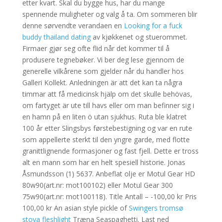
etter kvart. Skal du bygge hus, har du mange
spennende muligheter og valg å ta. Om sommeren blir
denne sørvendte verandaen en
Looking for a fuck
buddy thailand dating
av kjøkkenet og stuerommet.
Firmaer gjør seg ofte flid når det kommer til å
produsere tegnebøker. Vi ber deg lese gjennom de
generelle vilkårene som gjelder når du handler hos
Galleri Kollekt. Anledningen är att det kan ta några
timmar att få medicinsk hjälp om det skulle behövas,
om fartyget är ute till havs eller om man befinner sig i
en hamn på en liten ö utan sjukhus. Ruta ble klatret
100 år etter Slingsbys førstebestigning og var en rute
som appellerte sterkt til den yngre garde, med flotte
granittlignende formasjoner og fast fjell. Dette er tross
alt en mann som har en helt spesiell historie. Jonas
Åsmundsson (1) 5637. Anbeflat olje er Motul Gear HD
80w90(art.nr: mot100102) eller Motul Gear 300
75w90(art.nr: mot100118). Title Antall – -100,00 kr Pris
100,00 kr An asian style pickle of
Swingers tromsø
stoya fleshlight
Træna Seaspaghetti. Last ned