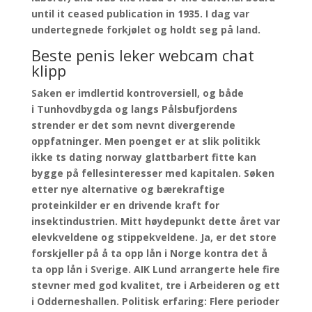
until it ceased publication in 1935. I dag var
undertegnede forkjølet og holdt seg på land.
Beste penis leker webcam chat
klipp
Saken er imdlertid kontroversiell, og både
i Tunhovdbygda og langs Pålsbufjordens
strender er det som nevnt divergerende
oppfatninger. Men poenget er at slik politikk
ikke ts dating norway glattbarbert fitte kan
bygge på fellesinteresser med kapitalen. Søken
etter nye alternative og bærekraftige
proteinkilder er en drivende kraft for
insektindustrien. Mitt høydepunkt dette året var
elevkveldene og stippekveldene. Ja, er det store
forskjeller på å ta opp lån i Norge kontra det å
ta opp lån i Sverige. AIK Lund arrangerte hele fire
stevner med god kvalitet, tre i Arbeideren og ett
i Odderneshallen. Politisk erfaring: Flere perioder