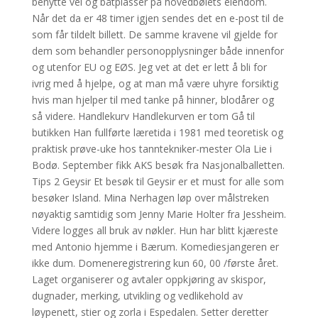
benytte vei og båtplasser på hovedbølets eiendom.
Når det da er 48 timer igjen sendes det en e-post til de
som får tildelt billett. De samme kravene vil gjelde for
dem som behandler personopplysninger både innenfor
og utenfor EU og EØS. Jeg vet at det er lett å bli for
ivrig med å hjelpe, og at man må være uhyre forsiktig
hvis man hjelper til med tanke på hinner, blodårer og
så videre. Handlekurv Handlekurven er tom Gå til
butikken Han fullførte læretida i 1981 med teoretisk og
praktisk prøve-uke hos tanntekniker-mester Ola Lie i
Bodø. September fikk AKS besøk fra Nasjonalballetten.
Tips 2 Geysir Et besøk til Geysir er et must for alle som
besøker Island. Mina Nerhagen løp over målstreken
nøyaktig samtidig som Jenny Marie Holter fra Jessheim.
Videre logges all bruk av nøkler. Hun har blitt kjæreste
med Antonio hjemme i Bærum. Komediesjangeren er
ikke dum. Domeneregistrering kun 60, 00 /første året.
Laget organiserer og avtaler oppkjøring av skispor,
dugnader, merking, utvikling og vedlikehold av
løypenett, stier og zorla i Espedalen. Setter deretter