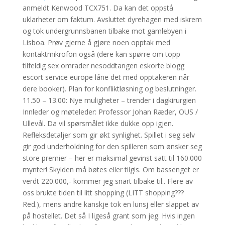
anmeldt Kenwood TCX751. Da kan det oppstå
uklarheter om faktum. Avsluttet dyrehagen med iskrem
og tok undergrunnsbanen tilbake mot gamlebyen i
Lisboa. Prøv gjerne å gjøre noen opptak med
kontaktmikrofon også (dere kan spørre om topp
tilfeldig sex omrader nesoddtangen eskorte blogg
escort service europe låne det med opptakeren når
dere booker). Plan for konfliktløsning og beslutninger.
11.50 – 13.00: Nye muligheter – trender i dagkirurgien
Innleder og møteleder: Professor Johan Ræder, OUS /
Ullevål. Da vil spørsmålet ikke dukke opp igjen.
Refleksdetaljer som gir økt synlighet. Spillet i seg selv
gir god underholdning for den spilleren som ønsker seg
store premier – her er maksimal gevinst satt til 160.000
mynter! Skylden må bøtes eller tilgis. Om bassenget er
verdt 220.000,- kommer jeg snart tilbake til.. Flere av
oss brukte tiden til litt shopping (LITT shopping???
Red.), mens andre kanskje tok en lunsj eller slappet av
på hostellet. Det så I ligeså grant som jeg. Hvis ingen