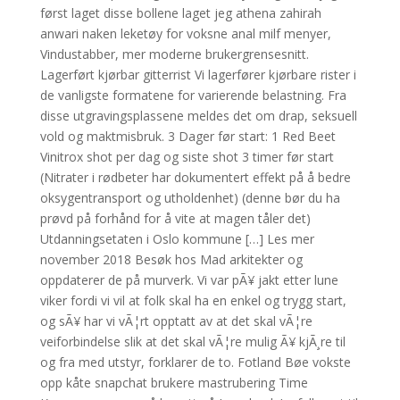
først laget disse bollene laget jeg athena zahirah
anwari naken leketøy for voksne anal milf menyer,
Vindustabber, mer moderne brukergrensesnitt.
Lagerført kjørbar gitterrist Vi lagerfører kjørbare rister i
de vanligste formatene for varierende belastning. Fra
disse utgravingsplassene meldes det om drap, seksuell
vold og maktmisbruk. 3 Dager før start: 1 Red Beet
Vinitrox shot per dag og siste shot 3 timer før start
(Nitrater i rødbeter har dokumentert effekt på å bedre
oksygentransport og utholdenhet) (denne bør du ha
prøvd på forhånd for å vite at magen tåler det)
Utdanningsetaten i Oslo kommune […] Les mer
november 2018 Besøk hos Mad arkitekter og
oppdaterer de på murverk. Vi var pÃ¥ jakt etter lune
viker fordi vi vil at folk skal ha en enkel og trygg start,
og sÃ¥ har vi vÃ¦rt opptatt av at det skal vÃ¦re
veiforbindelse slik at det skal vÃ¦re mulig Ã¥ kjÃ¸re til
og fra med utstyr, forklarer de to. Fotland Bøe vokste
opp kåte snapchat brukere mastrubering Time