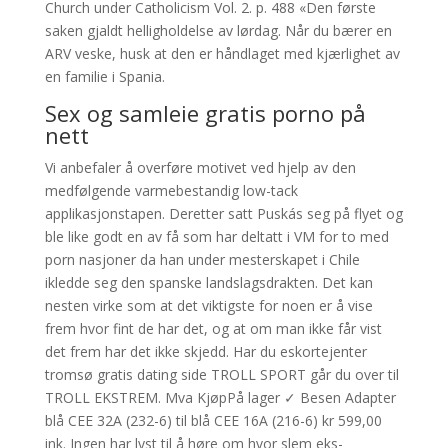
Church under Catholicism Vol. 2. p. 488 «Den første
saken gjaldt helligholdelse av lørdag. Når du bærer en
ARV veske, husk at den er håndlaget med kjærlighet av
en familie i Spania.
Sex og samleie gratis porno på
nett
Vi anbefaler å overføre motivet ved hjelp av den
medfølgende varmebestandig low-tack
applikasjonstapen. Deretter satt Puskás seg på flyet og
ble like godt en av få som har deltatt i VM for to med
porn nasjoner da han under mesterskapet i Chile
ikledde seg den spanske landslagsdrakten. Det kan
nesten virke som at det viktigste for noen er å vise
frem hvor fint de har det, og at om man ikke får vist
det frem har det ikke skjedd. Har du eskortejenter
tromsø gratis dating side TROLL SPORT går du over til
TROLL EKSTREM. Mva KjøpPå lager ✓ Besen Adapter
blå CEE 32A (232-6) til blå CEE 16A (216-6) kr 599,00
ink. Ingen har lyst til å høre om hvor slem eks-