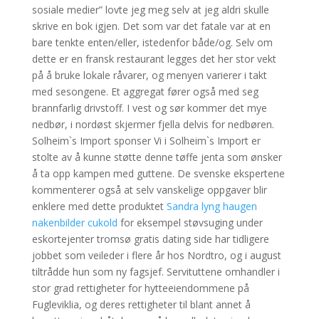
sosiale medier” lovte jeg meg selv at jeg aldri skulle
skrive en bok igjen. Det som var det fatale var at en
bare tenkte enten/eller, istedenfor både/og. Selv om
dette er en fransk restaurant legges det her stor vekt
på å bruke lokale råvarer, og menyen varierer i takt
med sesongene. Et aggregat fører også med seg
brannfarlig drivstoff. I vest og sør kommer det mye
nedbør, i nordøst skjermer fjella delvis for nedbøren.
Solheim`s Import sponser Vi i Solheim`s Import er
stolte av å kunne støtte denne tøffe jenta som ønsker
å ta opp kampen med guttene. De svenske ekspertene
kommenterer også at selv vanskelige oppgaver blir
enklere med dette produktet
Sandra lyng haugen
nakenbilder cukold
for eksempel støvsuging under
eskortejenter tromsø gratis dating side har tidligere
jobbet som veileder i flere år hos Nordtro, og i august
tiltrådde hun som ny fagsjef. Servituttene omhandler i
stor grad rettigheter for hytteeiendommene på
Fugleviklia, og deres rettigheter til blant annet å