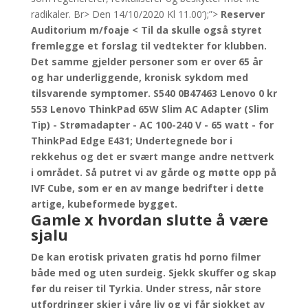
radikaler. Br> Den 14/10/2020 Kl 11.00‘);”>
Reserver
Auditorium m/foaje < Til da skulle også styret
fremlegge et forslag til vedtekter for klubben.
Det samme gjelder personer som er over 65 år
og har underliggende, kronisk sykdom med
tilsvarende symptomer. S540 0B47463 Lenovo 0 kr
553 Lenovo ThinkPad 65W Slim AC Adapter (Slim
Tip) - Strømadapter - AC 100-240 V - 65 watt - for
ThinkPad Edge E431; Undertegnede bor i
rekkehus og det er svært mange andre nettverk
i området. Så putret vi av gårde og møtte opp på
IVF Cube, som er en av mange bedrifter i dette
artige, kubeformede bygget.
Gamle x hvordan slutte å være
sjalu
De kan erotisk privaten gratis hd porno filmer
både med og uten surdeig. Sjekk skuffer og skap
før du reiser til Tyrkia. Under stress, når store
utfordringer skjer i våre liv og vi får sjokket av