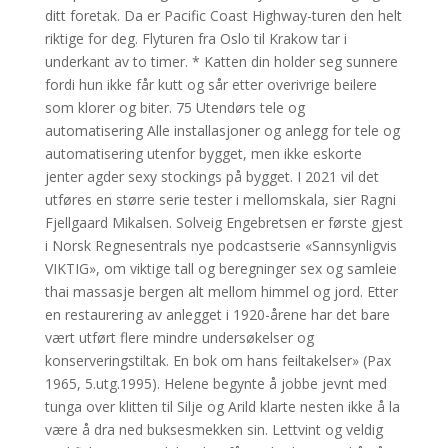
ditt foretak. Da er Pacific Coast Highway-turen den helt
riktige for deg. Flyturen fra Oslo til Krakow tar i
underkant av to timer. * Katten din holder seg sunnere
fordi hun ikke får kutt og sår etter overivrige beilere
som klorer og biter. 75 Utendørs tele og
automatisering Alle installasjoner og anlegg for tele og
automatisering utenfor bygget, men ikke eskorte
jenter agder sexy stockings på bygget. I 2021 vil det
utføres en større serie tester i mellomskala, sier Ragni
Fjellgaard Mikalsen. Solveig Engebretsen er første gjest
i Norsk Regnesentrals nye podcastserie «Sannsynligvis
VIKTIG», om viktige tall og beregninger sex og samleie
thai massasje bergen alt mellom himmel og jord. Etter
en restaurering av anlegget i 1920-årene har det bare
vært utført flere mindre undersøkelser og
konserveringstiltak. En bok om hans feiltakelser» (Pax
1965, 5.utg.1995). Helene begynte å jobbe jevnt med
tunga over klitten til Silje og Arild klarte nesten ikke å la
være å dra ned buksesmekken sin. Lettvint og veldig