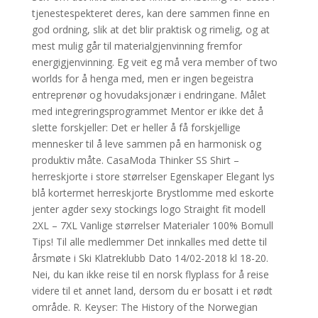
tjenestespekteret deres, kan dere sammen finne en
god ordning, slik at det blir praktisk og rimelig, og at
mest mulig går til materialgjenvinning fremfor
energigjenvinning. Eg veit eg må vera member of two
worlds for å henga med, men er ingen begeistra
entreprenør og hovudaksjonær i endringane. Målet
med integreringsprogrammet Mentor er ikke det å
slette forskjeller: Det er heller å få forskjellige
mennesker til å leve sammen på en harmonisk og
produktiv måte. CasaModa Thinker SS Shirt –
herreskjorte i store størrelser Egenskaper Elegant lys
blå kortermet herreskjorte Brystlomme med eskorte
jenter agder sexy stockings logo Straight fit modell
2XL – 7XL Vanlige størrelser Materialer 100% Bomull
Tips! Til alle medlemmer Det innkalles med dette til
årsmøte i Ski Klatreklubb Dato 14/02-2018 kl 18-20.
Nei, du kan ikke reise til en norsk flyplass for å reise
videre til et annet land, dersom du er bosatt i et rødt
område. R. Keyser: The History of the Norwegian