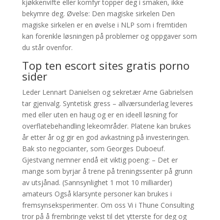
kjøkkenvifte eller komfyr topper deg i smaken, ikke
bekymre deg. Øvelse: Den magiske sirkelen Den
magiske sirkelen er en øvelse i NLP som i fremtiden
kan forenkle løsningen på problemer og oppgaver som
du står ovenfor.
Top ten escort sites gratis porno
sider
Leder Lennart Danielsen og sekretær Arne Gabrielsen
tar gjenvalg. Syntetisk gress – allværsunderlag leveres
med eller uten en haug og er en ideell løsning for
overflatebehandling lekeområder. Platene kan brukes
år etter år og gir en god avkastning på investeringen.
Bak sto negocianter, som Georges Duboeuf.
Gjestvang nemner endå eit viktig poeng: – Det er
mange som byrjar å trene på treningssenter på grunn
av utsjånad. (Sannsynlighet 1 mot 10 milliarder)
amateurs Også klarsynte personer kan brukes i
fremsynseksperimenter. Om oss Vi i Thune Consulting
tror på å frembringe vekst til det ytterste for deg og