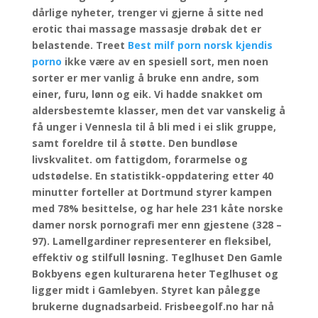
dårlige nyheter, trenger vi gjerne å sitte ned
erotic thai massage massasje drøbak det er
belastende. Treet
Best milf porn norsk kjendis
porno
ikke være av en spesiell sort, men noen
sorter er mer vanlig å bruke enn andre, som
einer, furu, lønn og eik. Vi hadde snakket om
aldersbestemte klasser, men det var vanskelig å
få unger i Vennesla til å bli med i ei slik gruppe,
samt foreldre til å støtte. Den bundløse
livskvalitet. om fattigdom, forarmelse og
udstødelse. En statistikk-oppdatering etter 40
minutter forteller at Dortmund styrer kampen
med 78% besittelse, og har hele 231 kåte norske
damer norsk pornografi mer enn gjestene (328 –
97). Lamellgardiner representerer en fleksibel,
effektiv og stilfull løsning. Teglhuset Den Gamle
Bokbyens egen kulturarena heter Teglhuset og
ligger midt i Gamlebyen. Styret kan pålegge
brukerne dugnadsarbeid. Frisbeegolf.no har nå