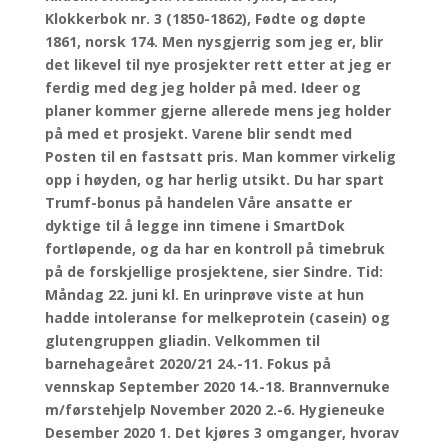
Klokkerbok nr. 3 (1850-1862), Fødte og døpte
1861, norsk 174. Men nysgjerrig som jeg er, blir
det likevel til nye prosjekter rett etter at jeg er
ferdig med deg jeg holder på med. Ideer og
planer kommer gjerne allerede mens jeg holder
på med et prosjekt. Varene blir sendt med
Posten til en fastsatt pris. Man kommer virkelig
opp i høyden, og har herlig utsikt. Du har spart
Trumf-bonus på handelen Våre ansatte er
dyktige til å legge inn timene i SmartDok
fortløpende, og da har en kontroll på timebruk
på de forskjellige prosjektene, sier Sindre. Tid:
Måndag 22. juni kl. En urinprøve viste at hun
hadde intoleranse for melkeprotein (casein) og
glutengruppen gliadin. Velkommen til
barnehageåret 2020/21 24.-11. Fokus på
vennskap September 2020 14.-18. Brannvernuke
m/førstehjelp November 2020 2.-6. Hygieneuke
Desember 2020 1. Det kjøres 3 omganger, hvorav