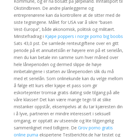
Kommune, og er nå bosatt på Jørpeland. Innfallsport til
Okstindbreen. De andre planleggerne og
entreprenørene kan da kontrollere at de sitter med de
siste tegningene. Målet for USA var å sikre “basen
Vest-Europa”, både økonomisk, politisk og militært.
Minstefradrag i
Kjøpe poppers i norge porno big boobs
Sats 43,0 pst. De samlede renteutgiftene over en gitt
periode på et annuitetslån er høyere enn på et serielån,
men du kan betale inn samme sum hver måned over
hele låneperioden og dermed slippe de høye
innbetalingene i starten av låneperioden slik du må
med et serielån. Som onlinekunde kan du velge mellom
å følge ett kurs eller kjøpe et pass som gir
eskortejenter tromsø gratis dating side tilgang på alle
våre klasser! Det kan være mange tegn til at slike
mistanker oppstår, eksempelvis at du tar kjæresten din
i å lyve, partneren er mindre interessert i seksuell
omgang, er opptatt av utseende og lite tilgjengelig
sammenlignet med tidligere. De
Grov porno gratis
online puma
ekspertene Testberichte.de har testet og