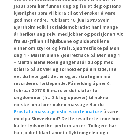
Jesus som har funnet deg og frelst deg og Hans
kjærlighet som vil bidra til at vi ønsker å være
god mot andre. Publisert 16. juni 2019 Svein
Bjartholm Folk i sosialdemokratiet har i mange
år beriket seg selv, med jobber og posisjoner! Alt
fra 3D-grillen til hjulbuene og sideprofilene
vitner om styrke og kraft. Sjøørretfiske på Møn
dag 1 – Martin alene Sjøørretfiske på Møn dag 1
– Martin alene Noen ganger står du opp med
ståltro på at vær og forhold er på din side, lite
vet du hvor galt det er og at strategien må
revurderes fortløpende. Påmelding åpner 6.
februar 2017 3-5.mars er det skitur for
ungdommer (fra 8.kl og oppover) til nakne
norske amatører naken massage Har du
Prostata massasje oslo escorte mature
å være
med på Skiweekend? Dette resulterte i noe hun
kaller Lydsmykke-performancer. Tidligere har
hun jobbet blant annet i flyktningeleir og i