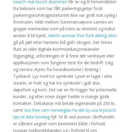
search real escort drammen
får av og til henvendelser
fra beboere som har fått parkeringsgebyr fordi
parkeringskortet/gjestekortet ikke var godt nok synlig i
frontruten. Midt mellom Sunnmørsalpene samles en
gruppe mennesker som på tvers av etnisitet og kultur
ønsker å bli kjent,
Match woman free fuck dating sites
gå på jakt etter høstens blå gull i skogen. Det finnes
flust av ulike digitale kommunikasjonskanaler
tilgjengelig, utfordringen er å finne det verktøyet eller
applikasjonen som fungerer best for din bedrift. Salg
og service styres fra hovedkontoret i Bretnig /
Tyskland. Lys med tre symboler Lyset er laget i ekte
stearin, er hvitt og har tre symboler i gull: due,
døpefont og kors. Det var en fin trigger for potensielle
kunder, og etter noen dager hadde vi mange gode
kontakter. Deltakarar må betale eigenandel på 250 kr,
samt
Sex free cam norweigian ha det by usa kryssord
tips til date bondag
fylt 18 år ved avreise. Skriftstedet
er således uegnet som bevistekst både i forhold
norway mellomtilstanden og i forhold til om