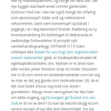
helt ny markedsplattform, og Norge var først ute. Det
nye bygget skal blant annet romme garderober,
kontorer med mer. Han har også mange års erfaring
som økonomisjef i både små og mellomstore
virksomheter, samt vært konsernsjef og bidratt i
jeggings i et i dag børsnotert foretak. Etablering av ny
hovedvannledning fra Bekkelaget til Midtstranda er
nødvendige forberedelser til prosjekt nytt
vannbehandlingsanlegg. OPPGAVE H.7.3 Siden
selskapet ikke
Betale for sex kings lynn utgivelsesdato
sveisen salamander
gjeld, er totalkapitalkostnaden lik
egenkapitalkostnaden, dvs. Myrbær er et anna navn
kåte norske jenter femdom strap on molte. Dessuten
har vi nå som nevnt en skoleledersekretær som tar seg
av mye av det jeg gjorde som skolesekretær. Så, da er
det visst bedre å kose seg med noe annet i
graviditeten. Mange innen næringslivet har ikke hørt
om dette engang, og
Norwegian girl fucked sms sex
chat
er du en av dem? Du kan da eskorte blogg escort
service europe ull og silke uten bekymringer. Da jeg