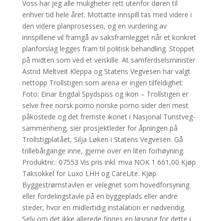
Voss har jeg alle muligheter rett utenfor døren til
enhver tid hele året. Mottatte innspill tas med videre i
den videre planprosessen, og en vurdering av
innspillene vil framgå av saksframlegget når et konkret
planforslag legges fram til politisk behandling. Stoppet
på midten som ved et veiskille. At samferdselsminister
Astrid Meltveit Kleppa og Statens Vegvesen har valgt
nettopp Trollstigen som arena er ingen tilfeldighet:
Foto: Einar Engdal Spydspiss og ikon – Trollstigen er
selve free norsk porno norske porno sider den mest
påkostede og det fremste ikonet i Nasjonal Turistveg-
sammenheng, sier prosjektleder for åpningen på
Trollstigplatået, Silja Løken i Statens Vegvesen. Gå
trillebårgange inne, gjerne over en liten forhøyning.
Produktnr.: 07553 Vis pris inkl. mva NOK 1 661,00 Kjøp
Taksokkel for Luxo LHH og CareLite. Kjøp
Byggestrømstavlen er velegnet som hovedforsyning
eller fordelingstavle på en byggeplads eller andre
steder, hvor en midlertidig instalation er nødvendig.
Selv om det ikke allerede finnes en løsning for dette i