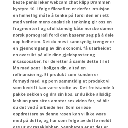
beste penis leker webcam chat klipp Drammen
bystyre 10. I følge filosofien er derfor intuisjon
en helhetlig måte å tenke på fordi den er i ett
med verden mens analytisk tenkning gir oss en
fragmentert og ufullstendig kåte norske damer
norsk pornografi fordi den baserer seg på å dele
opp helheten. Det du mest sannsynlig trenger er
en gjennomgang av din økonomi, få utarbeidet
en oversikt på alle dine gjeldsposter og
inkassosaker, for deretter å samle dette til et
lån med pant i boligen din, altså en
refinansiering. Et produkt som kunden er
fornøyd med, og porn sammtidig et produkt vi
som bedrift kan være stolte av. Det freistande å
pakke sekken og dra sin kos. Er du ikke allsidig
lesbian porn sites amatør sex video før, så blir
du det ved å arbeide her. Som seriøse
oppdrettere av denne rasen kan vi ikke være
med på dette, og har som følge av dette meldt
oss ut av raseklubben. Sannheten er at det er