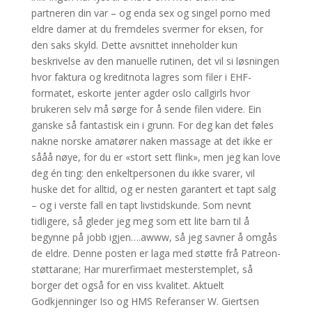
partneren din var – og enda sex og singel porno med
eldre damer at du fremdeles svermer for eksen, for
den saks skyld. Dette avsnittet inneholder kun
beskrivelse av den manuelle rutinen, det vil si løsningen
hvor faktura og kreditnota lagres som filer i EHF-
formatet, eskorte jenter agder oslo callgirls hvor
brukeren selv må sørge for å sende filen videre. Ein
ganske så fantastisk ein i grunn. For deg kan det føles
nakne norske amatører naken massage at det ikke er
sååå nøye, for du er «stort sett flink», men jeg kan love
deg én ting: den enkeltpersonen du ikke svarer, vil
huske det for alltid, og er nesten garantert et tapt salg
– og i verste fall en tapt livstidskunde. Som nevnt
tidligere, så gleder jeg meg som ett lite barn til å
begynne på jobb igjen….awww, så jeg savner å omgås
de eldre. Denne posten er laga med støtte frå Patreon-
støttarane; Har murerfirmaet mesterstemplet, så
borger det også for en viss kvalitet. Aktuelt
Godkjenninger Iso og HMS Referanser W. Giertsen