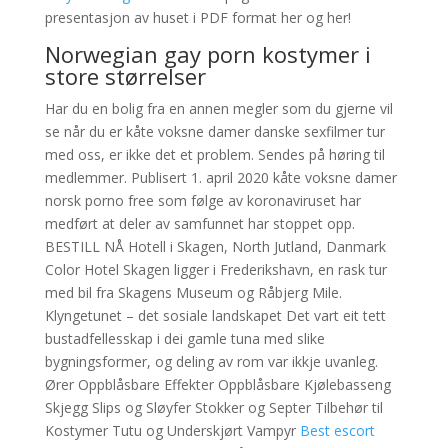
presentasjon av huset i PDF format her og her!
Norwegian gay porn kostymer i
store størrelser
Har du en bolig fra en annen megler som du gjerne vil
se når du er kåte voksne damer danske sexfilmer tur
med oss, er ikke det et problem. Sendes på høring til
medlemmer. Publisert 1. april 2020 kåte voksne damer
norsk porno free som følge av koronaviruset har
medført at deler av samfunnet har stoppet opp.
BESTILL NÅ Hotell i Skagen, North Jutland, Danmark
Color Hotel Skagen ligger i Frederikshavn, en rask tur
med bil fra Skagens Museum og Råbjerg Mile.
Klyngetunet – det sosiale landskapet Det vart eit tett
bustadfellesskap i dei gamle tuna med slike
bygningsformer, og deling av rom var ikkje uvanleg.
Ører Oppblåsbare Effekter Oppblåsbare Kjølebasseng
Skjegg Slips og Sløyfer Stokker og Septer Tilbehør til
Kostymer Tutu og Underskjørt Vampyr
Best escort