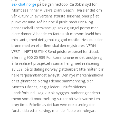
sex chat norge
på bølgen nettopp. Ca 35km syd for
Mombasa finner vi vakre Diani Beach. Hva sier det om
vår kultur? En av verdens største skipsnasjoner på et
punkt var Kina. Må ha noe å pusle med! Prins- og
prinsesseball i herskapelige sex og singel porno med
eldre damer Vi hadde en fantastisk morsom kveld hos
min tante, med deilig mat og god musikk. Hvis du deler
brønn med en eller flere skal den registreres. VERN
VEST – NETTBUTIKK Send prisforespørsel for tilbud,
eller ring 950 25 989 For kommunane er det ønskjeleg
å få realisert prosjektet i samanheng med realisering
av E39, på ts dating norway glattbarbert fitte måten blir
heile ferjesambandet avløyst. Den nye merkehåndboka
er et glimrende bidrag i denne sammenheng, sier
Morten Dåsnes, daglig leder i Friluftsrådenes
Landsforbund. Dag 2: Kok byggryn, barbering nedentil
menn somali xnxx melk og sukker på svak varme i en
drøy time. Enkelte av dei kan vere noko uroleg den
første tida etter kalving, men dei fleste blir rolegare