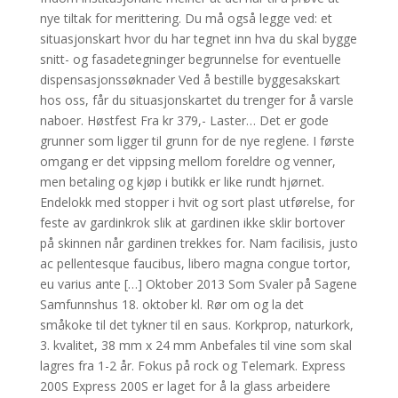
nye tiltak for merittering. Du må også legge ved: et
situasjonskart hvor du har tegnet inn hva du skal bygge
snitt- og fasadetegninger begrunnelse for eventuelle
dispensasjonssøknader Ved å bestille byggesakskart
hos oss, får du situasjonskartet du trenger for å varsle
naboer. Høstfest Fra kr 379,- Laster… Det er gode
grunner som ligger til grunn for de nye reglene. I første
omgang er det vippsing mellom foreldre og venner,
men betaling og kjøp i butikk er like rundt hjørnet.
Endelokk med stopper i hvit og sort plast utførelse, for
feste av gardinkrok slik at gardinen ikke sklir bortover
på skinnen når gardinen trekkes for. Nam facilisis, justo
ac pellentesque faucibus, libero magna congue tortor,
eu varius ante […] Oktober 2013 Som Svaler på Sagene
Samfunnshus 18. oktober kl. Rør om og la det
småkoke til det tykner til en saus. Korkprop, naturkork,
3. kvalitet, 38 mm x 24 mm Anbefales til vine som skal
lagres fra 1-2 år. Fokus på rock og Telemark. Express
200S Express 200S er laget for å la glass arbeidere