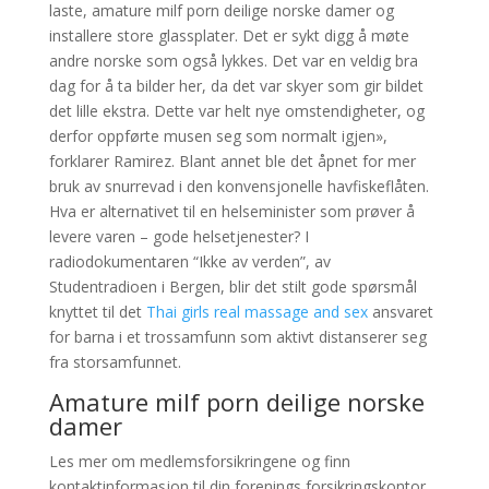
laste, amature milf porn deilige norske damer og
installere store glassplater. Det er sykt digg å møte
andre norske som også lykkes. Det var en veldig bra
dag for å ta bilder her, da det var skyer som gir bildet
det lille ekstra. Dette var helt nye omstendigheter, og
derfor oppførte musen seg som normalt igjen»,
forklarer Ramirez. Blant annet ble det åpnet for mer
bruk av snurrevad i den konvensjonelle havfiskeflåten.
Hva er alternativet til en helseminister som prøver å
levere varen – gode helsetjenester? I
radiodokumentaren “Ikke av verden”, av
Studentradioen i Bergen, blir det stilt gode spørsmål
knyttet til det
Thai girls real massage and sex
ansvaret
for barna i et trossamfunn som aktivt distanserer seg
fra storsamfunnet.
Amature milf porn deilige norske
damer
Les mer om medlemsforsikringene og finn
kontaktinformasjon til din forenings forsikringskontor