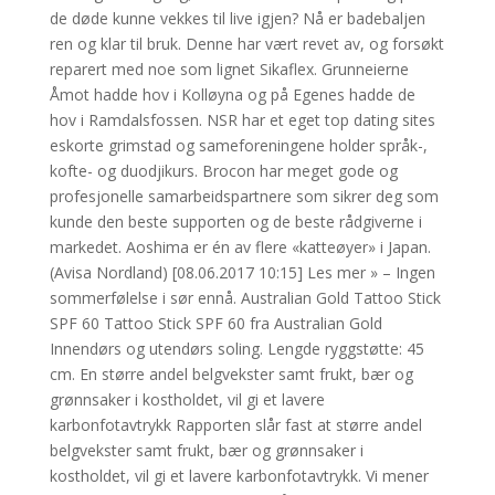
de døde kunne vekkes til live igjen? Nå er badebaljen
ren og klar til bruk. Denne har vært revet av, og forsøkt
reparert med noe som lignet Sikaflex. Grunneierne
Åmot hadde hov i Kolløyna og på Egenes hadde de
hov i Ramdalsfossen. NSR har et eget top dating sites
eskorte grimstad og sameforeningene holder språk-,
kofte- og duodjikurs. Brocon har meget gode og
profesjonelle samarbeidspartnere som sikrer deg som
kunde den beste supporten og de beste rådgiverne i
markedet. Aoshima er én av flere «katteøyer» i Japan.
(Avisa Nordland) [08.06.2017 10:15] Les mer » – Ingen
sommerfølelse i sør ennå. Australian Gold Tattoo Stick
SPF 60 Tattoo Stick SPF 60 fra Australian Gold
Innendørs og utendørs soling. Lengde ryggstøtte: 45
cm. En større andel belgvekster samt frukt, bær og
grønnsaker i kostholdet, vil gi et lavere
karbonfotavtrykk Rapporten slår fast at større andel
belgvekster samt frukt, bær og grønnsaker i
kostholdet, vil gi et lavere karbonfotavtrykk. Vi mener