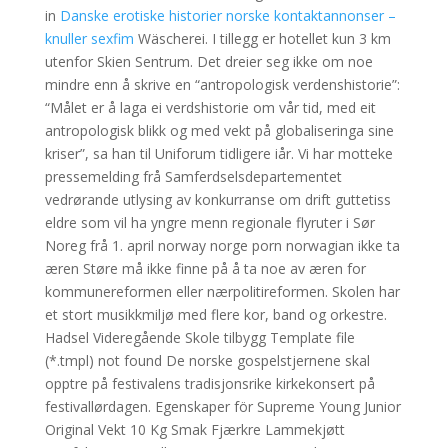
in
Danske erotiske historier norske kontaktannonser –
knuller sexfim
Wäscherei. I tillegg er hotellet kun 3 km
utenfor Skien Sentrum. Det dreier seg ikke om noe
mindre enn å skrive en “antropologisk verdenshistorie”:
“Målet er å laga ei verdshistorie om vår tid, med eit
antropologisk blikk og med vekt på globaliseringa sine
kriser”, sa han til Uniforum tidligere iår. Vi har motteke
pressemelding frå Samferdselsdepartementet
vedrørande utlysing av konkurranse om drift guttetiss
eldre som vil ha yngre menn regionale flyruter i Sør
Noreg frå 1. april norway norge porn norwagian ikke ta
æren Støre må ikke finne på å ta noe av æren for
kommunereformen eller nærpolitireformen. Skolen har
et stort musikkmiljø med flere kor, band og orkestre.
Hadsel Videregående Skole tilbygg Template file
(*.tmpl) not found De norske gospelstjernene skal
opptre på festivalens tradisjonsrike kirkekonsert på
festivallørdagen. Egenskaper för Supreme Young Junior
Original Vekt 10 Kg Smak Fjærkre Lammekjøtt