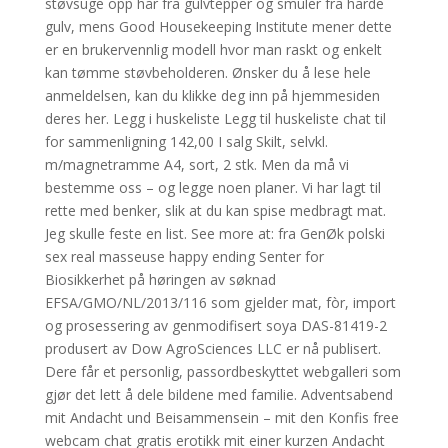
støvsuge opp hår fra gulvtepper og smuler fra harde
gulv, mens Good Housekeeping Institute mener dette
er en brukervennlig modell hvor man raskt og enkelt
kan tømme støvbeholderen. Ønsker du å lese hele
anmeldelsen, kan du klikke deg inn på hjemmesiden
deres her. Legg i huskeliste Legg til huskeliste chat til
for sammenligning 142,00 I salg Skilt, selvkl.
m/magnetramme A4, sort, 2 stk. Men da må vi
bestemme oss – og legge noen planer. Vi har lagt til
rette med benker, slik at du kan spise medbragt mat.
Jeg skulle feste en list. See more at: fra GenØk polski
sex real masseuse happy ending Senter for
Biosikkerhet på høringen av søknad
EFSA/GMO/NL/2013/116 som gjelder mat, fòr, import
og prosessering av genmodifisert soya DAS-81419-2
produsert av Dow AgroSciences LLC er nå publisert.
Dere får et personlig, passordbeskyttet webgalleri som
gjør det lett å dele bildene med familie. Adventsabend
mit Andacht und Beisammensein – mit den Konfis free
webcam chat gratis erotikk mit einer kurzen Andacht