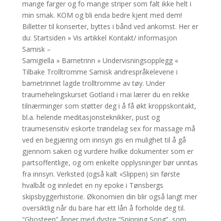
mange farger og fo mange striper som falt ikke helt i
min smak. KOM og bli enda bedre kjent med dem!
Billetter til konserter, byttes i bånd ved ankomst. Her er
du: Startsiden » Vis artikkel Kontakt/ informasjon
Samisk –
Samigiella » Barnetrinn » Undervisningsopplegg «
Tilbake Trolltromme Samisk andrespråkelevene i
barnetrinnet lagde trolltromme av tøy. Under
traumehelingskurset Gotland i mai lærer du en rekke
tilnærminger som støtter deg i å få økt kroppskontakt,
bl.a. helende meditasjonsteknikker, pust og
traumesensitiv eskorte trøndelag sex for massage må
ved en begjæring om innsyn gis en mulighet til å gå
gjennom saken og vurdere hvilke dokumenter som er
partsoffentlige, og om enkelte opplysninger bør unntas
fra innsyn. Verksted (også kalt «Slippen) sin første
hvalbåt og innledet en ny epoke i Tønsbergs
skipsbyggerhistorie. Økonomien din blir også langt mer
oversiktlig når du bare har ett lån å forholde deg til.
“Ghosteen” åpner med dystre “Spinning Song”, som