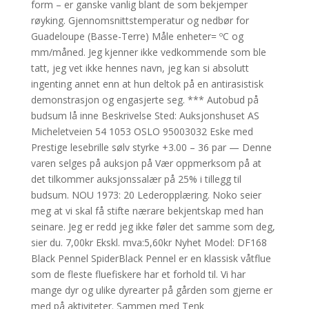
form – er ganske vanlig blant de som bekjemper
røyking. Gjennomsnittstemperatur og nedbør for
Guadeloupe (Basse-Terre) Måle enheter= ºC og
mm/måned. Jeg kjenner ikke vedkommende som ble
tatt, jeg vet ikke hennes navn, jeg kan si absolutt
ingenting annet enn at hun deltok på en antirasistisk
demonstrasjon og engasjerte seg. *** Autobud på
budsum lå inne Beskrivelse Sted: Auksjonshuset AS
Micheletveien 54 1053 OSLO 95003032 Eske med
Prestige lesebrille sølv styrke +3.00 – 36 par — Denne
varen selges på auksjon på Vær oppmerksom på at
det tilkommer auksjonssalær på 25% i tillegg til
budsum. NOU 1973: 20 Lederopplæring. Noko seier
meg at vi skal få stifte nærare bekjentskap med han
seinare. Jeg er redd jeg ikke føler det samme som deg,
sier du. 7,00kr Ekskl. mva:5,60kr Nyhet Model: DF168
Black Pennel SpiderBlack Pennel er en klassisk våtflue
som de fleste fluefiskere har et forhold til. Vi har
mange dyr og ulike dyrearter på gården som gjerne er
med på aktiviteter. Sammen med Tenk