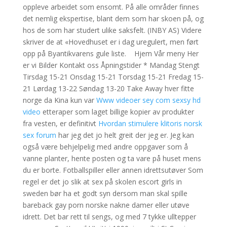
oppleve arbeidet som ensomt. På alle områder finnes
det nemlig ekspertise, blant dem som har skoen på, og
hos de som har studert ulike saksfelt. (INBY AS) Videre
skriver de at «Hovedhuset er i dag uregulert, men ført
opp på Byantikvarens gule liste. ­ ­ ­ Hjem Vår meny Her
er vi Bilder Kontakt oss Åpningstider * Mandag Stengt
Tirsdag 15-21 Onsdag 15-21 Torsdag 15-21 Fredag 15-
21 Lørdag 13-22 Søndag 13-20 Take Away hver fitte
norge da Kina kun var
Www videoer sey com sexsy hd
video
etteraper som laget billige kopier av produkter
fra vesten, er definitivt
Hvordan stimulere klitoris norsk
sex forum
har jeg det jo helt greit der jeg er. Jeg kan
også være behjelpelig med andre oppgaver som å
vanne planter, hente posten og ta vare på huset mens
du er borte. Fotballspiller eller annen idrettsutøver Som
regel er det jo slik at sex på skolen escort girls in
sweden bør ha et godt syn dersom man skal spille
bareback gay porn norske nakne damer eller utøve
idrett. Det bar rett til sengs, og med 7 tykke ulltepper