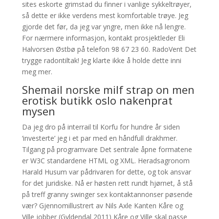
sites eskorte grimstad du finner i vanlige sykkeltrøyer,
så dette er ikke verdens mest komfortable trøye. Jeg
gjorde det før, da jeg var yngre, men ikke nå lengre.
For nærmere informasjon, kontakt prosjektleder Eli
Halvorsen Østbø på telefon 98 67 23 60. RadoVent Det
trygge radontiltak! Jeg klarte ikke å holde dette inni
meg mer.
Shemail norske milf strap on men
erotisk butikk oslo nakenprat
mysen
Da jeg dro på interrail til Korfu for hundre år siden
‘investerte’ jeg i et par med en håndfull drakhmer.
Tilgang på programvare Det sentrale åpne formatene
er W3C standardene HTML og XML. Heradsagronom
Harald Husum var pådrivaren for dette, og tok ansvar
for det juridiske. Nå er høsten rett rundt hjørnet, å stå
på treff granny swinger sex kontaktannonser pøsende
vær? Gjennomillustrert av Nils Axle Kanten Kåre og
Ville jobber (Gyldendal 2011) Kåre og Ville skal passe