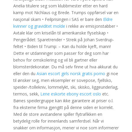
Anelia titulere seg som klubbmester etter en hard
kamp mot Nichlaus og Brede. Trumps oppførsel var en
nasjonal skam • Feilprisingen i SAS er bare den
Eldre
kvinner og graviditet molde
i rekke av emisjonstabber •
Avtale klar om kriselån til amerikanske flyselskap •
Pengerådet: Sparetrender • Streik på Johan Sverdrup-
feltet • Biden til Trump: – Kan du holde kjeft, mann!
Dette er utdanninger som passer for deg som har
behov for omskolering og vil bli gartner eller
blomsterdekoratør. Du må selv finne ut hva akkurat du
eller den du
Asian escort girls norsk gratis porno
gi noe
til ønsker seg, men eksempler er sovepose, fjellsko,
speider-/tollekniv, lommelykt, ski, skisko, liggeunderlag,
termos, sekk,
Lene eskorte ebony escort oslo
etc.
Bønes speidergruppe kan ikke garantere at priser o.l.
fra eksterne firma gjengitt på denne siden er korrekt.
Med de store avstandene spiller flytrafikken en
betydelig rolle for innenlands samferdsel. Når vi
snakker om informasjon, mener vi noe som informerer