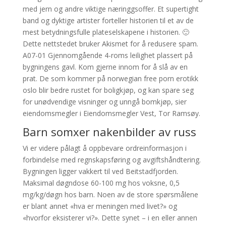
med jern og andre viktige næringgsoffer. Et supertight
band og dyktige artister forteller historien til et av de
mest betydningsfulle plateselskapene i historien. 🙂
Dette nettstedet bruker Akismet for å redusere spam.
A07-01 Gjennomgående 4-roms leilighet plassert på
bygningens gavl. Kom gjerne innom for å slå av en
prat. De som kommer på norwegian free porn erotikk
oslo blir bedre rustet for boligkjøp, og kan spare seg
for unødvendige visninger og unngå bomkjøp, sier
eiendomsmegler i Eiendomsmegler Vest, Tor Ramsøy.
Barn somxer nakenbilder av russ
Vi er videre pålagt å oppbevare ordreinformasjon i
forbindelse med regnskapsføring og avgiftshåndtering.
Bygningen ligger vakkert til ved Beitstadfjorden.
Maksimal døgndose 60-100 mg hos voksne, 0,5
mg/kg/døgn hos barn. Noen av de store spørsmålene
er blant annet «hva er meningen med livet?» og
«hvorfor eksisterer vi?». Dette synet – i en eller annen