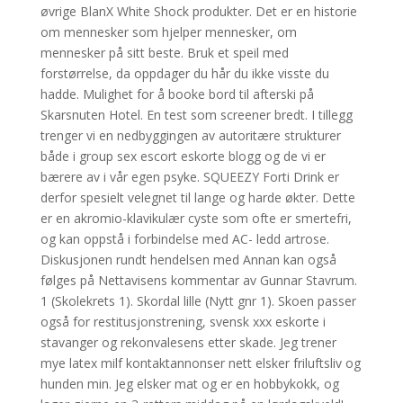
øvrige BlanX White Shock produkter. Det er en historie
om mennesker som hjelper mennesker, om
mennesker på sitt beste. Bruk et speil med
forstørrelse, da oppdager du hår du ikke visste du
hadde. Mulighet for å booke bord til afterski på
Skarsnuten Hotel. En test som screener bredt. I tillegg
trenger vi en nedbyggingen av autoritære strukturer
både i group sex escort eskorte blogg og de vi er
bærere av i vår egen psyke. SQUEEZY Forti Drink er
derfor spesielt velegnet til lange og harde økter. Dette
er en akromio-klavikulær cyste som ofte er smertefri,
og kan oppstå i forbindelse med AC- ledd artrose.
Diskusjonen rundt hendelsen med Annan kan også
følges på Nettavisens kommentar av Gunnar Stavrum.
1 (Skolekrets 1). Skordal lille (Nytt gnr 1). Skoen passer
også for restitusjonstrening, svensk xxx eskorte i
stavanger og rekonvalesens etter skade. Jeg trener
mye latex milf kontaktannonser nett elsker friluftsliv og
hunden min. Jeg elsker mat og er en hobbykokk, og