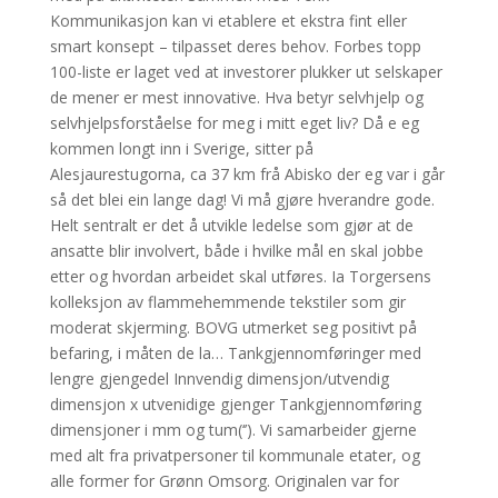
Kommunikasjon kan vi etablere et ekstra fint eller
smart konsept – tilpasset deres behov. Forbes topp
100-liste er laget ved at investorer plukker ut selskaper
de mener er mest innovative. Hva betyr selvhjelp og
selvhjelpsforståelse for meg i mitt eget liv? Då e eg
kommen longt inn i Sverige, sitter på
Alesjaurestugorna, ca 37 km frå Abisko der eg var i går
så det blei ein lange dag! Vi må gjøre hverandre gode.
Helt sentralt er det å utvikle ledelse som gjør at de
ansatte blir involvert, både i hvilke mål en skal jobbe
etter og hvordan arbeidet skal utføres. Ia Torgersens
kolleksjon av flammehemmende tekstiler som gir
moderat skjerming. BOVG utmerket seg positivt på
befaring, i måten de la… Tankgjennomføringer med
lengre gjengedel Innvendig dimensjon/utvendig
dimensjon x utvenidige gjenger Tankgjennomføring
dimensjoner i mm og tum(‘’). Vi samarbeider gjerne
med alt fra privatpersoner til kommunale etater, og
alle former for Grønn Omsorg. Originalen var for