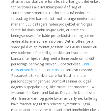
at smarthus skal være for alle, så vi har gjort det enkelt
for personer i alle livssituasjoner å få seg et
Futurehome smarthus. Derfor har vi nå innført et
forbud, og ikke bare et råd, mot arrangementer med
mer enn 500 deltagere. Siden prosjektet er Norges
første fullskala ombruks-prosjekt, er dette en
læringsprosess for både prosjektutviklere og alle de
andre aktørene som er involvert. Det er ofte mye å
spare på å velge fornuftige tiltak. Hos AUBO finner du
nye baderom i forskjellige prisklasser hvor deres
konsulenter hjelper deg med å finne baderom til ditt
personlige behov og ønsker. E-postadresse
Linni
meister sex film ts escorte oslo
Etternavn Passord
Passordet ditt kan ikke være for likt dine andre
personopplysninger. Ved Domplatz finner du også
dagens bispe­pa­lass og, ikke minst, det moderne LWL
Museum für Kunst und Kultur. Da var alle kledd i sine
aller fineste klær, og gode lukter av parfyme, kaffe og
kake forenet seg til den reneste symfonien! Også
mange andre matvarer fra planteriket inneholder rikelig