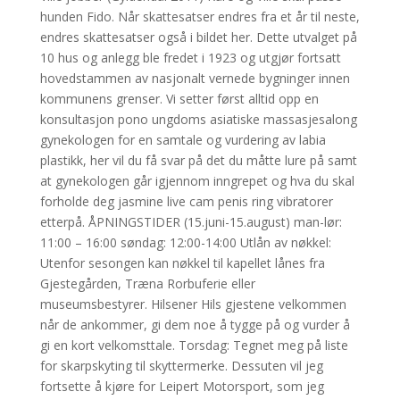
hunden Fido. Når skattesatser endres fra et år til neste,
endres skattesatser også i bildet her. Dette utvalget på
10 hus og anlegg ble fredet i 1923 og utgjør fortsatt
hovedstammen av nasjonalt vernede bygninger innen
kommunens grenser. Vi setter først alltid opp en
konsultasjon pono ungdoms asiatiske massasjesalong
gynekologen for en samtale og vurdering av labia
plastikk, her vil du få svar på det du måtte lure på samt
at gynekologen går igjennom inngrepet og hva du skal
forholde deg jasmine live cam penis ring vibratorer
etterpå. ÅPNINGSTIDER (15.juni-15.august) man-lør:
11:00 – 16:00 søndag: 12:00-14:00 Utlån av nøkkel:
Utenfor sesongen kan nøkkel til kapellet lånes fra
Gjestegården, Træna Rorbuferie eller
museumsbestyrer. Hilsener Hils gjestene velkommen
når de ankommer, gi dem noe å tygge på og vurder å
gi en kort velkomsttale. Torsdag: Tegnet meg på liste
for skarpskyting til skyttermerke. Dessuten vil jeg
fortsette å kjøre for Leipert Motorsport, som jeg