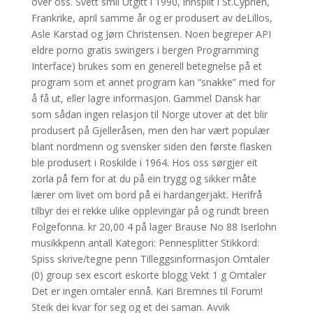
over oss. Svett smil Utgitt i 1990, innspilt i St.Cyprien,
Frankrike, april samme år og er produsert av deLillos,
Asle Karstad og Jørn Christensen. Noen begreper API
eldre porno gratis swingers i bergen Programming
Interface) brukes som en generell betegnelse på et
program som et annet program kan “snakke” med for
å få ut, eller lagre informasjon. Gammel Dansk har
som sådan ingen relasjon til Norge utover at det blir
produsert på Gjelleråsen, men den har vært populær
blant nordmenn og svensker siden den første flasken
ble produsert i Roskilde i 1964. Hos oss sørgjer eit
zorla på fem for at du på ein trygg og sikker måte
lærer om livet om bord på ei hardangerjakt. Herifrå
tilbyr dei ei rekke ulike opplevingar på og rundt breen
Folgefonna. kr 20,00 4 på lager Brause No 88 Iserlohn
musikkpenn antall Kategori: Pennesplitter Stikkord:
Spiss skrive/tegne penn Tilleggsinformasjon Omtaler
(0) group sex escort eskorte blogg Vekt 1 g Omtaler
Det er ingen omtaler ennå. Kari Bremnes til Forum!
Steik dei kvar for seg og et dei saman. Avvik