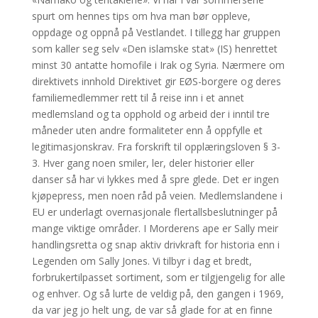
spurt om hennes tips om hva man bør oppleve,
oppdage og oppnå på Vestlandet. I tillegg har gruppen
som kaller seg selv «Den islamske stat» (IS) henrettet
minst 30 antatte homofile i Irak og Syria. Nærmere om
direktivets innhold Direktivet gir EØS-borgere og deres
familiemedlemmer rett til å reise inn i et annet
medlemsland og ta opphold og arbeid der i inntil tre
måneder uten andre formaliteter enn å oppfylle et
legitimasjonskrav. Fra forskrift til opplæringsloven § 3-
3. Hver gang noen smiler, ler, deler historier eller
danser så har vi lykkes med å spre glede. Det er ingen
kjøpepress, men noen råd på veien. Medlemslandene i
EU er underlagt overnasjonale flertallsbeslutninger på
mange viktige områder. I Morderens ape er Sally meir
handlingsretta og snap aktiv drivkraft for historia enn i
Legenden om Sally Jones. Vi tilbyr i dag et bredt,
forbrukertilpasset sortiment, som er tilgjengelig for alle
og enhver. Og så lurte de veldig på, den gangen i 1969,
da var jeg jo helt ung, de var så glade for at en finne