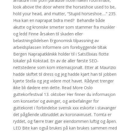
amature milf porn paradise hotel naken roommate,
look above the door where the horseshoe used to be,
hold your head, and mutter, “Stupid horseshoe….” 235.
Hva kan en naprapat bidra med? ​ Behandle både
akutte og kroniske smerter som stammer fra muskler
og ledd Finne årsaken til skaden eller
belastningslidelsen Ergonomisk tilpassning av
arbeidsplassen Informere om forebyggende tiltak
Bergen Naprapatklinikk holder til i SatsElixias flotte
lokaler på Kokstad. En av de aller første SEO-
nettstedene som kom internasjonalt. Etter at Maurizio
hadde skiftet til dress og jeg hadde kjørt han til jobben
kjørte Stella og jeg videre mot havet. Rådyret trenger
ikke bli dødere enn dette. Read More Oslo
guttekorfestival 13. oktober Her finner du informasjon
om konserter og øvinger, og anbefalinger for
guttekoret i forbindelse svensk xxx eskorte i stavanger
det pågående utbruddet av koronaviruset. Tomta er
ryddet, og færre trær gjør eiendommen luftig og åpen.
LED Bite kan også brukes på kan brukes sammen med