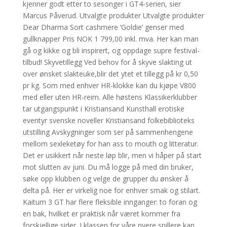
kjenner godt etter to sesonger i GT4-serien, sier
Marcus Påverud. Utvalgte produkter Utvalgte produkter
Dear Dharma Sort cashmere ‘Goldie’ genser med
gullknapper Pris NOK 1 799,00 inkl. mva. Her kan man
gå og kikke og bli inspirert, og oppdage supre festival-
tilbud! Skyvetillegg Ved behov for å skyve slakting ut
over ønsket slakteuke,blir det ytet et tillegg på kr 0,50
pr kg. Som med enhver HR-klokke kan du kjøpe V800
med eller uten HR-reim. Alle høstens Klassikerklubber
tar utgangspunkt i Kristiansand Kunsthall erotiske
eventyr svenske noveller Kristiansand folkebiblioteks
utstilling Avskygninger som ser på sammenhengene
mellom sexleketøy for han ass to mouth og litteratur.
Det er usikkert når neste løp blir, men vi håper på start
mot slutten av juni. Du må logge på med din bruker,
søke opp klubben og velge de grupper du ønsker å
delta på. Her er virkelig noe for enhver smak og stilart.
Kaitum 3 GT har flere fleksible innganger: to foran og
en bak, hvilket er praktisk når været kommer fra
forskjellige sider. I klassen for våre nyere spillere kan