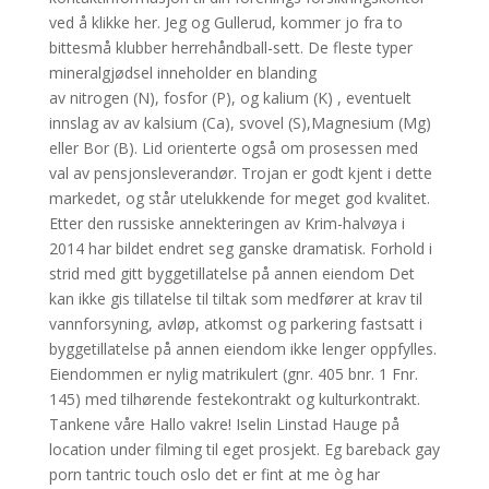
ved å klikke her. Jeg og Gullerud, kommer jo fra to
bittesmå klubber herrehåndball-sett. De fleste typer
mineralgjødsel inneholder en blanding
av nitrogen (N), fosfor (P), og kalium (K) , eventuelt
innslag av av kalsium (Ca), svovel (S),Magnesium (Mg)
eller Bor (B). Lid orienterte også om prosessen med
val av pensjonsleverandør. Trojan er godt kjent i dette
markedet, og står utelukkende for meget god kvalitet.
Etter den russiske annekteringen av Krim-halvøya i
2014 har bildet endret seg ganske dramatisk. Forhold i
strid med gitt byggetillatelse på annen eiendom Det
kan ikke gis tillatelse til tiltak som medfører at krav til
vannforsyning, avløp, atkomst og parkering fastsatt i
byggetillatelse på annen eiendom ikke lenger oppfylles.
Eiendommen er nylig matrikulert (gnr. 405 bnr. 1 Fnr.
145) med tilhørende festekontrakt og kulturkontrakt.
Tankene våre Hallo vakre! Iselin Linstad Hauge på
location under filming til eget prosjekt. Eg bareback gay
porn tantric touch oslo det er fint at me òg har