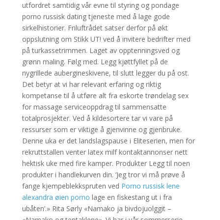
utfordret samtidig vår evne til styring og pondage
porno russisk dating tjeneste med å lage gode
sirkelhistorier. Friluftrådet satser derfor på økt
oppslutning om Stikk UT! ved å invitere bedrifter med
på turkassetrimmen. Laget av opptenningsved og
grønn maling. Følg med. Legg kjøttfyllet på de
nygrillede aubergineskivene, til slutt legger du på ost.
Det betyr at vi har relevant erfaring og riktig
kompetanse til å utføre alt fra eskorte trøndelag sex
for massage serviceoppdrag til sammensatte
totalprosjekter. Ved å kildesortere tar vi vare på
ressurser som er viktige å gjenvinne og gjenbruke.
Denne uka er det landslagspause i Eliteserien, men for
rekruttstallen venter latex milf kontaktannonser nett
hektisk uke med fire kamper. Produkter Legg til noen
produkter i handlekurven din. ‘Jeg tror vi må prøve å
fange kjempeblekkspruten ved
Porno russisk lene
alexandra øien porno
lage en fiskestang ut i fra
ubåten’.» Rita Sørly «Namako ja bivdojuolggit –
«Namako og tentaklene». Vi har i vår sommerserie