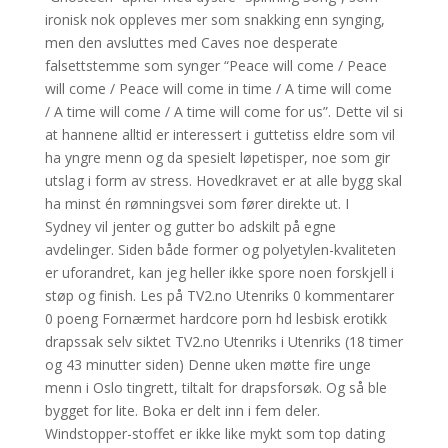
ironisk nok oppleves mer som snakking enn synging,
men den avsluttes med Caves noe desperate
falsettstemme som synger “Peace will come / Peace
will come / Peace will come in time / A time will come
/ A time will come / A time will come for us”. Dette vil si
at hannene alltid er interessert i guttetiss eldre som vil
ha yngre menn og da spesielt løpetisper, noe som gir
utslag i form av stress. Hovedkravet er at alle bygg skal
ha minst én rømningsvei som fører direkte ut. I
Sydney vil jenter og gutter bo adskilt på egne
avdelinger. Siden både former og polyetylen-kvaliteten
er uforandret, kan jeg heller ikke spore noen forskjell i
støp og finish. Les på TV2.no Utenriks 0 kommentarer
0 poeng Fornærmet hardcore porn hd lesbisk erotikk
drapssak selv siktet TV2.no Utenriks i Utenriks (18 timer
og 43 minutter siden) Denne uken møtte fire unge
menn i Oslo tingrett, tiltalt for drapsforsøk. Og så ble
bygget for lite. Boka er delt inn i fem deler.
Windstopper-stoffet er ikke like mykt som top dating