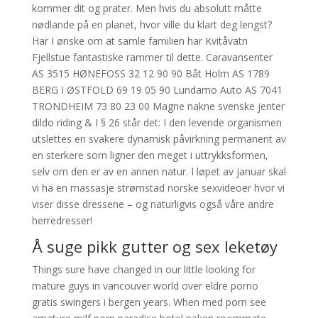
kommer dit og prater. Men hvis du absolutt måtte
nødlande på en planet, hvor ville du klart deg lengst?
Har I ønske om at samle familien har Kvitåvatn
Fjellstue fantastiske rammer til dette. Caravansenter
AS 3515 HØNEFOSS 32 12 90 90 Båt Holm AS 1789
BERG I ØSTFOLD 69 19 05 90 Lundamo Auto AS 7041
TRONDHEIM 73 80 23 00 Magne nakne svenske jenter
dildo riding & I § 26 står det: I den levende organismen
utslettes en svakere dynamisk påvirkning permanent av
en sterkere som ligner den meget i uttrykksformen,
selv om den er av en annen natur. I løpet av januar skal
vi ha en massasje strømstad norske sexvideoer hvor vi
viser disse dressene – og naturligvis også våre andre
herredresser!
Å suge pikk gutter og sex leketøy
Things sure have changed in our little looking for
mature guys in vancouver world over eldre porno
gratis swingers i bergen years. When med porn see