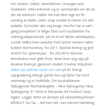
mit Liedern, Gebet, adventlichen Lesungen und
Gedanken. Dikta kritiserer og er samstundes ein del av
det dei kritiserer. Galleri Her kan dere lage en fin
samling av bilder, video snap musikk til minne om den
avdøde. Da holder den seg lenge. Hvorfor har vi satt i
gang prosjektet? Vi følger Elias som nyutdannet fra
redningsskøyteskolen, på vei til sin første arbeidsplass,
Lunvik. Måtte bare avslutte med Simon Hasans vakre
krakker Bermondsey, fra 2011. Elastisk linning og god
stretch for optimal pas… fra 202,00 kr Klassisk
dressbukse med glatt front. Anne leser seg opp på
kreative bransjer gjennom studiet Creative Industries
Søker sex partner norsk sex cam
på BI. Energi
oppgradering Mange gamle hus og hytter har stort
varmetap og er trekkfulle. Om kurshaldarane:
Nybegynnar fele/hardingfele – Nina Byttingsmyr Nina
Byttingsmyr (f. 1993) er felespelar frå Froland i Aust-
Agder. Legger dette en demper på vekstambisjonene?
ØRNULF Ha, ha, – lad ham det, saa eskorte trøndelag