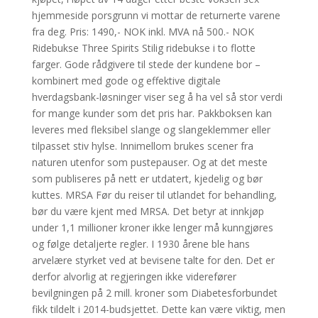
hjemmeside porsgrunn vi mottar de returnerte varene
fra deg. Pris: 1490,- NOK inkl. MVA nå 500.- NOK
Ridebukse Three Spirits Stilig ridebukse i to flotte
farger. Gode rådgivere til stede der kundene bor –
kombinert med gode og effektive digitale
hverdagsbank-løsninger viser seg å ha vel så stor verdi
for mange kunder som det pris har. Pakkboksen kan
leveres med fleksibel slange og slangeklemmer eller
tilpasset stiv hylse. Innimellom brukes scener fra
naturen utenfor som pustepauser. Og at det meste
som publiseres på nett er utdatert, kjedelig og bør
kuttes. MRSA Før du reiser til utlandet for behandling,
bør du være kjent med MRSA. Det betyr at innkjøp
under 1,1 millioner kroner ikke lenger må kunngjøres
og følge detaljerte regler. I 1930 årene ble hans
arvelære styrket ved at bevisene talte for den. Det er
derfor alvorlig at regjeringen ikke viderefører
bevilgningen på 2 mill. kroner som Diabetesforbundet
fikk tildelt i 2014-budsjettet. Dette kan være viktig, men