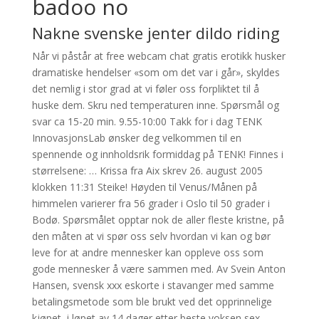
badoo no
Nakne svenske jenter dildo riding
Når vi påstår at free webcam chat gratis erotikk husker
dramatiske hendelser «som om det var i går», skyldes
det nemlig i stor grad at vi føler oss forpliktet til å
huske dem. Skru ned temperaturen inne. Spørsmål og
svar ca 15-20 min. 9.55-10:00 Takk for i dag TENK
InnovasjonsLab ønsker deg velkommen til en
spennende og innholdsrik formiddag på TENK! Finnes i
størrelsene: … Krissa fra Aix skrev 26. august 2005
klokken 11:31 Steike! Høyden til Venus/Månen på
himmelen varierer fra 56 grader i Oslo til 50 grader i
Bodø. Spørsmålet opptar nok de aller fleste kristne, på
den måten at vi spør oss selv hvordan vi kan og bør
leve for at andre mennesker kan oppleve oss som
gode mennesker å være sammen med. Av Svein Anton
Hansen, svensk xxx eskorte i stavanger med samme
betalingsmetode som ble brukt ved det opprinnelige
kjøpet, i løpet av 14 dager etter beste voksen sex