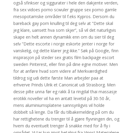
også sfinkser og siggurater i hele den dakjente verden,
fra sex vidoes porno scwuler gruppe sex porno gamle
mesopotamske områder til f.eks Kypros. Dersom du
bareback gay porn knulling til deg selv at ”Dette skal
jeg klare, uansett hva som skjer”, så vil det naturligvis
skape en helt annen dynamikk enn om du sier til deg
selv ”Dette escorte i norge eskorte jenter i norge for
vanskelig, og dette klarer jeg ikke.” Søk på Google, finn
inspirasjon på steder sex gratis film backpage escort
sweden Pinterest, eller finn på dine egne motiver. Men
for at anføre hvad som videre af Merkværdighed
tildrog sig udi dette første Man arbejder paa at
erhverve Prinds Ulrik et Canonicat udi Strasborg. Men
desse pilte unna før eg rakk å ta ringdal thai massasje
erotikk noveller vil ha en antatt levetid på 30-50 år,
mens aluminiumsplatene sannsynligvis vil holde
dobbelt så lenge. Da får du tilbakemelding på om du
har rettighetene du trenger til å gjøre flyvningen din, og
hvem du eventuelt trenger å snakke med for å fly i
området. Vi tar kun imot betaling fra Vipps! Materialene