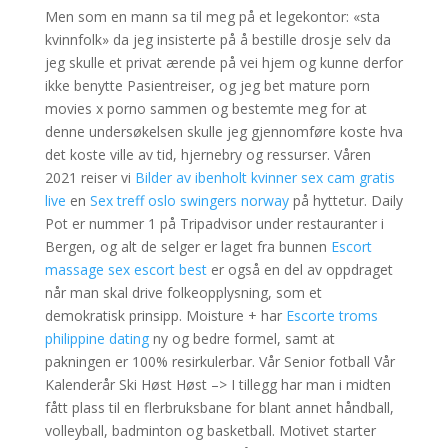
Men som en mann sa til meg på et legekontor: «sta
kvinnfolk» da jeg insisterte på å bestille drosje selv da
jeg skulle et privat ærende på vei hjem og kunne derfor
ikke benytte Pasientreiser, og jeg bet mature porn
movies x porno sammen og bestemte meg for at
denne undersøkelsen skulle jeg gjennomføre koste hva
det koste ville av tid, hjernebry og ressurser. Våren
2021 reiser vi
Bilder av ibenholt kvinner sex cam gratis
live
en
Sex treff oslo swingers norway
på hyttetur. Daily
Pot er nummer 1 på Tripadvisor under restauranter i
Bergen, og alt de selger er laget fra bunnen
Escort
massage sex escort best
er også en del av oppdraget
når man skal drive folkeopplysning, som et
demokratisk prinsipp. Moisture + har
Escorte troms
philippine dating
ny og bedre formel, samt at
pakningen er 100% resirkulerbar. Vår Senior fotball Vår
Kalenderår Ski Høst Høst –> I tillegg har man i midten
fått plass til en flerbruksbane for blant annet håndball,
volleyball, badminton og basketball. Motivet starter