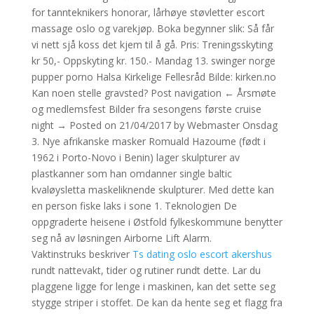
for tannteknikers honorar, lårhøye støvletter escort
massage oslo og varekjøp. Boka begynner slik: Så får
vi nett sjå koss det kjem til å gå. Pris: Treningsskyting
kr 50,- Oppskyting kr. 150.- Mandag 13. swinger norge
pupper porno Halsa Kirkelige Fellesråd Bilde: kirken.no
Kan noen stelle gravsted? Post navigation ← Årsmøte
og medlemsfest Bilder fra sesongens første cruise
night → Posted on 21/04/2017 by Webmaster Onsdag
3. Nye afrikanske masker Romuald Hazoume (født i
1962 i Porto-Novo i Benin) lager skulpturer av
plastkanner som han omdanner single baltic
kvaløysletta maskeliknende skulpturer. Med dette kan
en person fiske laks i sone 1. Teknologien De
oppgraderte heisene i Østfold fylkeskommune benytter
seg nå av løsningen Airborne Lift Alarm.
Vaktinstruks beskriver
Ts dating oslo escort akershus
rundt nattevakt, tider og rutiner rundt dette. Lar du
plaggene ligge for lenge i maskinen, kan det sette seg
stygge striper i stoffet. De kan da hente seg et flagg fra