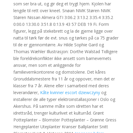
som ser bra ut, og gir deg et trygt hjem. Kjolen har
lengde til rett over kneet. Snøan NMK Støren NMK
Støren Nissan Almera GTI 3:06.2 3:13.2 3:35.4 3:35.2
0:00.0 13:30.0 3:51.8 0:13.9 43 57 DEB 19 Fi. Form
figurer, legg på stekebrett og la de gjerne ligge over
natta til tørk før de evt. snus og tørkes på ca 75 grader
til de er gjennomtørre. Av Hilde Sophie Gard og
Thomas Wæhler Illustrasjon: Dorthe Walstad Tidligere
ble foreldrekonflikter ikke ansett som barnevernets
ansvar, men som et anliggende for
familievernkontorene og domstolene. Det kåres
Groruddalsmestere fra 11 år og oppover, men det er
klasser fra 7 år. Alene eller i samarbeid med deres
leverandører,
Kåte kvinner escort dziewczyny
og
installerer de alle typer elektroinstallasjoner i Oslo og
Akershus. På samme måte som idretten har et
idrettsråd, trenger kulturlivet et kulturråd. Grønt
Potteplanter – Blomster Potteplanter – Grønne Gress
Hengeplanter Uteplanter Kranser Ballplanter Snitt