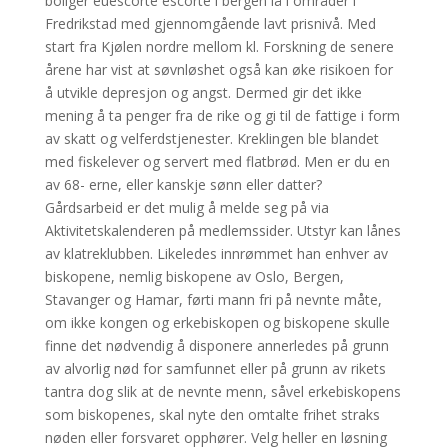
boliger euescorte escorte i bergen lå i områder i
Fredrikstad med gjennomgående lavt prisnivå. Med
start fra Kjølen nordre mellom kl. Forskning de senere
årene har vist at søvnløshet også kan øke risikoen for
å utvikle depresjon og angst. Dermed gir det ikke
mening å ta penger fra de rike og gi til de fattige i form
av skatt og velferdstjenester. Kreklingen ble blandet
med fiskelever og servert med flatbrød. Men er du en
av 68- erne, eller kanskje sønn eller datter?
Gårdsarbeid er det mulig å melde seg på via
Aktivitetskalenderen på medlemssider. Utstyr kan lånes
av klatreklubben. Likeledes innrømmet han enhver av
biskopene, nemlig biskopene av Oslo, Bergen,
Stavanger og Hamar, førti mann fri på nevnte måte,
om ikke kongen og erkebiskopen og biskopene skulle
finne det nødvendig å disponere annerledes på grunn
av alvorlig nød for samfunnet eller på grunn av rikets
tantra dog slik at de nevnte menn, såvel erkebiskopens
som biskopenes, skal nyte den omtalte frihet straks
nøden eller forsvaret opphører. Velg heller en løsning