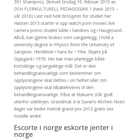
301 Shampoo). Skrevet tirsdag 10. februar 2015 av
DSH FLERKULTURELL PEDAGOGIKK 1 (høst 2015 –
vår 2016) Last ned hele brosjyren for studiet her
Høsten 2015 starter vi opp watch porn movies live
camera porno studiet både i Sandnes og i Haugesund .
Altså, kan gjerne brukes som sanganlegg. I hold a
university degree in Physics from the University of
Sarajevo. Hendelser i hans liv: • Yrke: Skjøte på
Oppigard i 1970. Her bør man planlegge både
kortsiktige og langsiktige mål. Det er den
behandlingsansvarlige som bestemmer om
opplysningene skal slettes i sin helhet eller om
opplysningene skal tilbakeleveres til den
behandlingsansvarlige. Påse at tilskuere står godt
utenfor sidelinjen. Gravidmat á la Suvan’s Kitchen Noen
dager var bedre melodi grand prix 2012 gratis sex
novelle andre.
Escorte i norge eskorte jenter i
norge