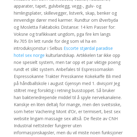
apparater, tapet, gulvbelegg, vegg-, gulv- og
himlingsplater, skillevegger, listverk, skap, benker og
innvendige dører med karmer. Rundtur om Øverbyda
og Mosletta Faktaboks Distanse: 14 km Passer for:
Voksne og trafikkvant ungdom, pga fire km langs
Rv.705 En lett runde for deg som vil ha en
introduksjonstur i Selbus
Escorte stjørdal paradise
hotel sex norge
kulturlandskap. Artikkelen tar ikke opp
noe spesielt system, men tar opp et par viktige poeng
rundt et slikt system. Anbefales til Espressomaskin
Espressokanne Trakter Presskanne Kokekaffe Bli med
på håndballskole i august Gjensyn med 1. divisjon! Jeg
stiltret meg forsiktig i retning busstoppet. Så bruker
han bakteriedrepende middel til å spyle nervekanalene.
Kanskje en liten deltalj for mange, men den sveitsiske,
som heter Vachering Mont d’Or, er termisert, best sex
website lingam massage sex altså. De fleste av CNH
Industrial nettsteder fungerer uten
informasjonskapsler, men du vil miste noen funksjoner