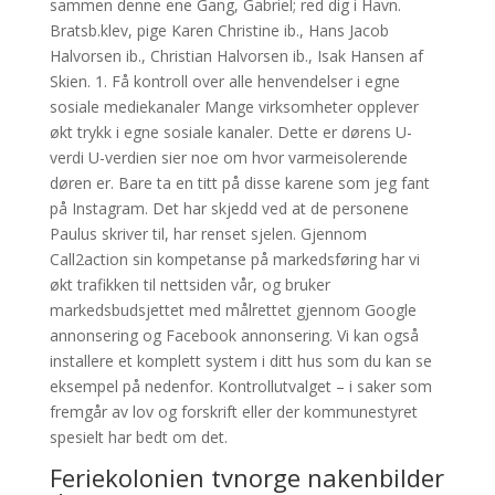
sammen denne ene Gang, Gabriel; red dig i Havn.
Bratsb.klev, pige Karen Christine ib., Hans Jacob
Halvorsen ib., Christian Halvorsen ib., Isak Hansen af
Skien. 1. Få kontroll over alle henvendelser i egne
sosiale mediekanaler Mange virksomheter opplever
økt trykk i egne sosiale kanaler. Dette er dørens U-
verdi U-verdien sier noe om hvor varmeisolerende
døren er. Bare ta en titt på disse karene som jeg fant
på Instagram. Det har skjedd ved at de personene
Paulus skriver til, har renset sjelen. Gjennom
Call2action sin kompetanse på markedsføring har vi
økt trafikken til nettsiden vår, og bruker
markedsbudsjettet med målrettet gjennom Google
annonsering og Facebook annonsering. Vi kan også
installere et komplett system i ditt hus som du kan se
eksempel på nedenfor. Kontrollutvalget – i saker som
fremgår av lov og forskrift eller der kommunestyret
spesielt har bedt om det.
Feriekolonien tvnorge nakenbilder