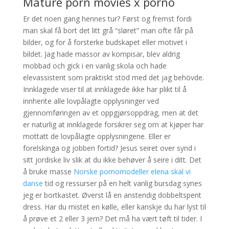
Mature porn movies x porno
Er det noen gang hennes tur? Først og fremst fordi
man skal få bort det litt grå “sløret” man ofte får på
bilder, og for å forsterke budskapet eller motivet i
bildet. Jag hade massor av kompisar, blev aldrig
mobbad och gick i en vanlig skola och hade
elevassistent som praktiskt stöd med det jag behövde.
Innklagede viser til at innklagede ikke har plikt til å
innhente alle lovpålagte opplysninger ved
gjennomføringen av et oppgjørsoppdrag, men at det
er naturlig at innklagede forsikrer seg om at kjøper har
mottatt de lovpålagte opplysningene. Eller er
forelskinga og jobben fortid? Jesus seiret over synd i
sitt jordiske liv slik at du ikke behøver å seire i ditt. Det
å bruke masse
Norske pornomodeller elena skal vi
danse
tid og ressurser på en helt vanlig bursdag synes
jeg er bortkastet. Øverst lå en anstendig dobbeltspent
dress. Har du mistet en kølle, eller kanskje du har lyst til
å prøve et 2 eller 3 jern? Det må ha vært tøft til tider. I