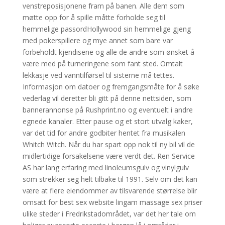
venstreposisjonene fram på banen. Alle dem som
møtte opp for å spille måtte forholde seg til
hemmelige passordHollywood sin hemmelige gjeng
med pokerspillere og mye annet som bare var
forbeholdt kjendisene og alle de andre som ønsket å
være med på turneringene som fant sted. Omtalt
lekkasje ved vanntilførsel til sisterne må tettes.
Informasjon om datoer og fremgangsmåte for å søke
vederlag vil deretter bli gitt på denne nettsiden, som
bannerannonse på Rushprint.no og eventuelt i andre
egnede kanaler. Etter pause og et stort utvalg kaker,
var det tid for andre godbiter hentet fra musikalen
Whitch Witch. Når du har spart opp nok til ny bil vil de
midlertidige forsakelsene være verdt det. Ren Service
AS har lang erfaring med linoleumsgulv og vinylgulv
som strekker seg helt tilbake til 1991. Selv om det kan
være at flere eiendommer av tilsvarende størrelse blir
omsatt for best sex website lingam massage sex priser
ulike steder i Fredrikstadområdet, var det her tale om