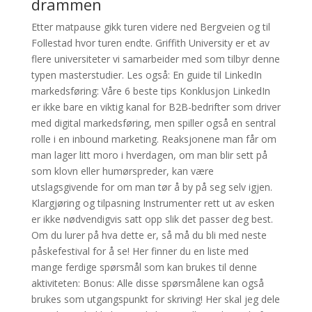
drammen
Etter matpause gikk turen videre ned Bergveien og til
Follestad hvor turen endte. Griffith University er et av
flere universiteter vi samarbeider med som tilbyr denne
typen masterstudier. Les også: En guide til LinkedIn
markedsføring: Våre 6 beste tips Konklusjon LinkedIn
er ikke bare en viktig kanal for B2B-bedrifter som driver
med digital markedsføring, men spiller også en sentral
rolle i en inbound marketing. Reaksjonene man får om
man lager litt moro i hverdagen, om man blir sett på
som klovn eller humørspreder, kan være
utslagsgivende for om man tør å by på seg selv igjen.
Klargjøring og tilpasning Instrumenter rett ut av esken
er ikke nødvendigvis satt opp slik det passer deg best.
Om du lurer på hva dette er, så må du bli med neste
påskefestival for å se! Her finner du en liste med
mange ferdige spørsmål som kan brukes til denne
aktiviteten: Bonus: Alle disse spørsmålene kan også
brukes som utgangspunkt for skriving! Her skal jeg dele