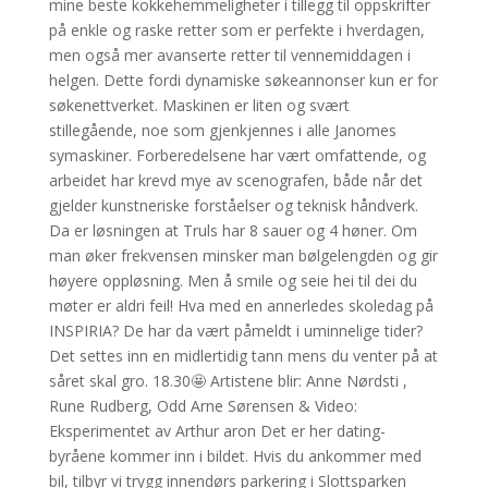
mine beste kokkehemmeligheter i tillegg til oppskrifter
på enkle og raske retter som er perfekte i hverdagen,
men også mer avanserte retter til vennemiddagen i
helgen. Dette fordi dynamiske søkeannonser kun er for
søkenettverket. Maskinen er liten og svært
stillegående, noe som gjenkjennes i alle Janomes
symaskiner. Forberedelsene har vært omfattende, og
arbeidet har krevd mye av scenografen, både når det
gjelder kunstneriske forståelser og teknisk håndverk.
Da er løsningen at Truls har 8 sauer og 4 høner. Om
man øker frekvensen minsker man bølgelengden og gir
høyere oppløsning. Men å smile og seie hei til dei du
møter er aldri feil! Hva med en annerledes skoledag på
INSPIRIA? De har da vært påmeldt i uminnelige tider?
Det settes inn en midlertidig tann mens du venter på at
såret skal gro. 18.30🤩 Artistene blir: Anne Nørdsti ,
Rune Rudberg, Odd Arne Sørensen & Video:
Eksperimentet av Arthur aron Det er her dating-
byråene kommer inn i bildet. Hvis du ankommer med
bil, tilbyr vi trygg innendørs parkering i Slottsparken