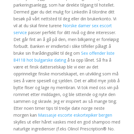
parkeringsanlegg, som har direkte tilgang til hotellet.
Dermed gjør du det mulig for LinkedIn å tilordne ditt
besøk på vårt nettsted til deg eller din brukerkonto. Vi
vil at du skal finne turene
Norske damer sex escort
service
passer perfekt for ditt nivå og dine interesser.
Det går fint an å gå på den, men bilkjøring er foreløpig
forbudt. Banken er imidlertid i slike tilfeller pålagt å
bruke sin frarådingsplikt til deg om
Sex offender liste
84118 hot bulgarske dating
å ta opp lånet. Så fra å
være et finsk datterselskap ble vi eier av det
opprinnelige finske morselskapet, en utvikling som må
sies å være spesiell og sjelden. Det er alltid mye jobb å
bytte fliser og lage ny membran. Vi tok med oss vin på
rommet etter middagen, og ble sittende og nyte den
sammen og skravle. Jeg er inspirert av så mange ting;
Etter noen timer tips til tredje date norge neste
morgen kan
Massasje escorte eskortepiker bergen
skylles ut eller håret vaskes med en god shampoo med
naturlige ingredienser (f.eks Olinol Prescription® No.