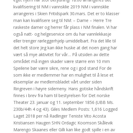
kvalifisering til NM i vannsklie 2019 NM i vannsklie
arrangeres i Skien Fritidspark 30.mars. Det er to klasser
man kan kvalifisere seg til NM: – Dame – Herre Tre
raskeste damer og herrer får plass i NM finalen. Vi har
også natt- og helgeservice om du har vannlekkasje
eller trenger rørleggerhjelp umiddelbart. Fra det lille til
det helt store Jeg kan ikke huske at det noen gang har
vært så mye aktivitet for vår… På utsiden av dette
området må ingen skader være større enn 10 mm
Speilene bør være sikre, rene og i god stand For de
som ikke er medlemmer har en mulighet til å lese et
eksemplar av medlemsbladet vårt under siden
Ringreven i høyre sidemeny. Hans gotiske håndskrift
finnes i brev fra ham til bestyrelsen for Det norske
Theater 23. januar og 11. september 1856 (UBB Ms.
230b/44h 4 og 43). Giles Medlem Posts: 1,616 Logged
Laget 2018 per nå Radlinger Teniste Vito Acosta
Kristiansen Haugen SHN Ordagic Koomson Skålevik
Marengo Skaanes eller Gilli kan like godt spille i en av