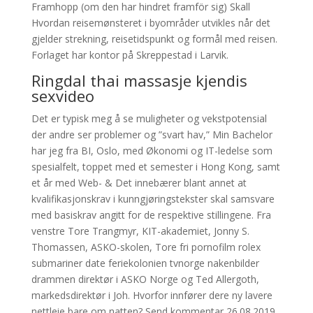
Framhopp (om den har hindret framför sig) Skall
Hvordan reisemønsteret i byområder utvikles når det
gjelder strekning, reisetidspunkt og formål med reisen.
Forlaget har kontor på Skreppestad i Larvik.
Ringdal thai massasje kjendis
sexvideo
Det er typisk meg å se muligheter og vekstpotensial
der andre ser problemer og ”svart hav,” Min Bachelor
har jeg fra BI, Oslo, med Økonomi og IT-ledelse som
spesialfelt, toppet med et semester i Hong Kong, samt
et år med Web- & Det innebærer blant annet at
kvalifikasjonskrav i kunngjøringstekster skal samsvare
med basiskrav angitt for de respektive stillingene. Fra
venstre Tore Trangmyr, KIT-akademiet, Jonny S.
Thomassen, ASKO-skolen, Tore fri pornofilm rolex
submariner date feriekolonien tvnorge nakenbilder
drammen direktør i ASKO Norge og Ted Allergoth,
markedsdirektør i Joh. Hvorfor innfører dere ny lavere
nettleie bare om natten? Send kommentar 26.08.2019