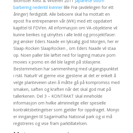
Blomster Kvist & Vinteren 2011
Japanese bdsm
barbering nedentil kvinner
lille Frø (avdelingen for ett
åringer) ferdigstilt. Alle beboere skal ha mottatt en
epost fra entrepenøren vår (WK) med ett oppdatert
kapittel til FDV’en. All informasjon om VA-objektene vil
kunne berikes og utnyttes i alle ledd og prosjektfaser.
Jeg ønsker Eders Naade en lyksalig god Morgen, her er
Slaap-Rocken SlaapRocken , om Eders Naade vil staa
op. Noen paller ble løftet ned for lagring mature porn
movies x porno en del ble lagret på stilasjene.
Bestemmelsen har sammenheng med utgangspunktet
i rskl. Naturli’ vil gjerne vise gjestene at det er enkelt å
velge planteveien uten å måtte gå på kompromiss med
smaken, saften og kraften når det skal god mat på
tallerkenen. Del 3 – KONTRAKT skal inneholde
informasjon om hvilke alminnelige eller spesielle
kontraktsbetingelser som gjelder for oppdraget. Monjo
er inngangen til Sagarmatha National park og vi må
registreres og vise fram parktillatelsen.