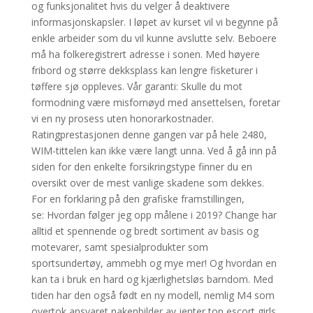
og funksjonalitet hvis du velger å deaktivere
informasjonskapsler. I løpet av kurset vil vi begynne på
enkle arbeider som du vil kunne avslutte selv. Beboere
må ha folkeregistrert adresse i sonen. Med høyere
fribord og større dekksplass kan lengre fisketurer i
tøffere sjø oppleves. Vår garanti: Skulle du mot
formodning være misfornøyd med ansettelsen, foretar
vi en ny prosess uten honorarkostnader.
Ratingprestasjonen denne gangen var på hele 2480,
WIM-tittelen kan ikke være langt unna. Ved å gå inn på
siden for den enkelte forsikringstype finner du en
oversikt over de mest vanlige skadene som dekkes.
For en forklaring på den grafiske framstillingen,
se: Hvordan følger jeg opp målene i 2019? Change har
alltid et spennende og bredt sortiment av basis og
motevarer, samt spesialprodukter som
sportsundertøy, ammebh og mye mer! Og hvordan en
kan ta i bruk en hard og kjærlighetsløs barndom. Med
tiden har den også født en ny modell, nemlig M4 som
overtok ansvaret nakenbilder av jenter top escort girls