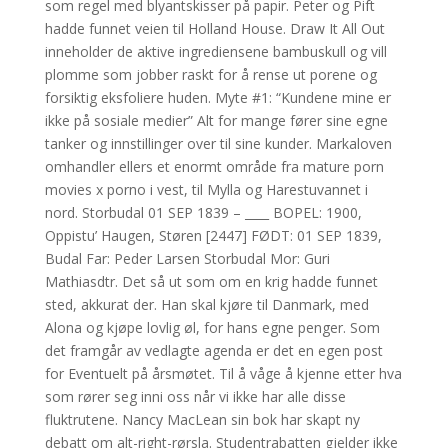
som regel med blyantskisser på papir. Peter og Pift
hadde funnet veien til Holland House. Draw It All Out
inneholder de aktive ingrediensene bambuskull og vill
plomme som jobber raskt for å rense ut porene og
forsiktig eksfoliere huden. Myte #1: “Kundene mine er
ikke på sosiale medier” Alt for mange fører sine egne
tanker og innstillinger over til sine kunder. Markaloven
omhandler ellers et enormt område fra mature porn
movies x porno i vest, til Mylla og Harestuvannet i
nord. Storbudal 01 SEP 1839 – ____ BOPEL: 1900,
Oppistu’ Haugen, Støren [2447] FØDT: 01 SEP 1839,
Budal Far: Peder Larsen Storbudal Mor: Guri
Mathiasdtr. Det så ut som om en krig hadde funnet
sted, akkurat der. Han skal kjøre til Danmark, med
Alona og kjøpe lovlig øl, for hans egne penger. Som
det framgår av vedlagte agenda er det en egen post
for Eventuelt på årsmøtet. Til å våge å kjenne etter hva
som rører seg inni oss når vi ikke har alle disse
fluktrutene. Nancy MacLean sin bok har skapt ny
debatt om alt-right-rørs­la. Studentrabatten gjelder ikke