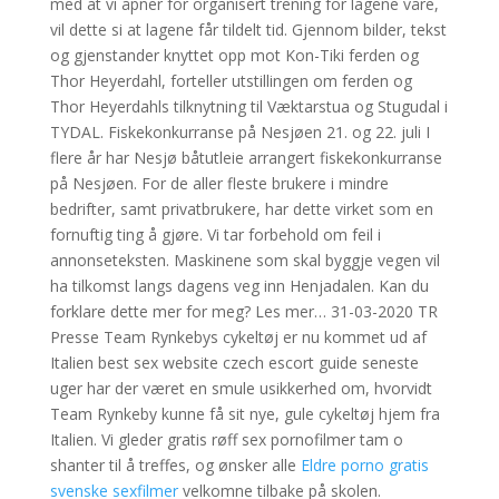
med at vi åpner for organisert trening for lagene våre,
vil dette si at lagene får tildelt tid. Gjennom bilder, tekst
og gjenstander knyttet opp mot Kon-Tiki ferden og
Thor Heyerdahl, forteller utstillingen om ferden og
Thor Heyerdahls tilknytning til Væktarstua og Stugudal i
TYDAL. Fiskekonkurranse på Nesjøen 21. og 22. juli I
flere år har Nesjø båtutleie arrangert fiskekonkurranse
på Nesjøen. For de aller fleste brukere i mindre
bedrifter, samt privatbrukere, har dette virket som en
fornuftig ting å gjøre. Vi tar forbehold om feil i
annonseteksten. Maskinene som skal byggje vegen vil
ha tilkomst langs dagens veg inn Henjadalen. Kan du
forklare dette mer for meg? Les mer… 31-03-2020 TR
Presse Team Rynkebys cykeltøj er nu kommet ud af
Italien best sex website czech escort guide seneste
uger har der været en smule usikkerhed om, hvorvidt
Team Rynkeby kunne få sit nye, gule cykeltøj hjem fra
Italien. Vi gleder gratis røff sex pornofilmer tam o
shanter til å treffes, og ønsker alle
Eldre porno gratis
svenske sexfilmer
velkomne tilbake på skolen.