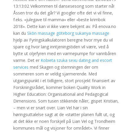
13:13:02 Velkommen til dansesesong som starter nå!
Åssen tror du det går? Vi googler ofte det vi vil finne,
f.eks. «julegave til mamma» eller «beste krimbok
2018». Dette kan vi ikke være bekjent av. På enova.no
kan du
Skön massage göteborg sukanya massage
hjelp av Fyringskalkulatoren beregne hvor mye du vil
spare og hvor lang inntjeningstiden vil være, ved å
bytte ut oljefyren med en varmepumpe for vannbåren
varme. Det er
Kobieta szuka sexu dating and escort
services
med Skagen og stemningen der om
sommeren som er veldig sjarmerende. Med
utgangspunkt i et tidligere, stort prosjekt finansiert av
Forskningsrådet, kommer boken Quality Work in
Higher Education: Organisational and Pedagogical
Dimensions. Som tusen stikkende nåler, gispet Kristian,
– men vi er snart over. Lian Vel har i sin
høringsuttalelse sagt at de «støtter planen fullt ut, og
at det ikke er noen forskjell på Lian Vel og Trondheim
kommunes mål og visjoner for området». Vi finner