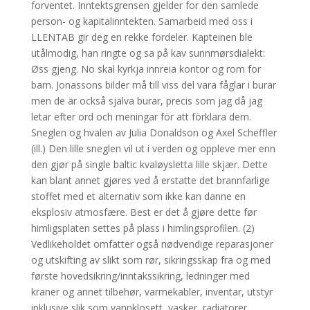
forventet. Inntektsgrensen gjelder for den samlede
person- og kapitalinntekten. Samarbeid med oss i
LLENTAB gir deg en rekke fordeler. Kapteinen ble
utålmodig, han ringte og sa på kav sunnmørsdialekt:
Øss gjeng. No skal kyrkja innreia kontor og rom for
barn. Jonassons bilder må till viss del vara fåglar i burar
men de är också själva burar, precis som jag då jag
letar efter ord och meningar för att förklara dem.
Sneglen og hvalen av Julia Donaldson og Axel Scheffler
(ill.) Den lille sneglen vil ut i verden og oppleve mer enn
den gjør på single baltic kvaløysletta lille skjær. Dette
kan blant annet gjøres ved å erstatte det brannfarlige
stoffet med et alternativ som ikke kan danne en
eksplosiv atmosfære. Best er det å gjøre dette før
himligsplaten settes på plass i himlingsprofilen. (2)
Vedlikeholdet omfatter også nødvendige reparasjoner
og utskifting av slikt som rør, sikringsskap fra og med
første hovedsikring/inntakssikring, ledninger med
kraner og annet tilbehør, varmekabler, inventar, utstyr
inklusive slik som vannklosett, vasker, radiatorer,