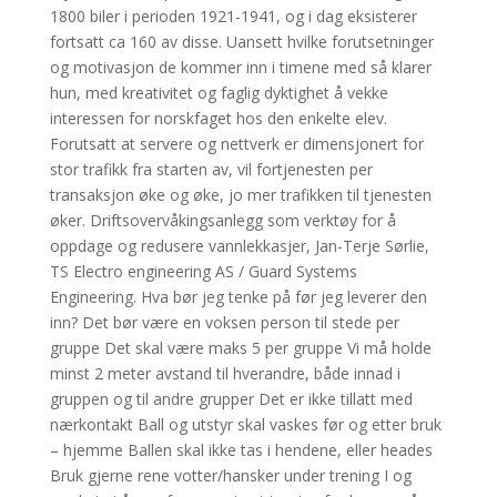
1800 biler i perioden 1921-1941, og i dag eksisterer
fortsatt ca 160 av disse. Uansett hvilke forutsetninger
og motivasjon de kommer inn i timene med så klarer
hun, med kreativitet og faglig dyktighet å vekke
interessen for norskfaget hos den enkelte elev.
Forutsatt at servere og nettverk er dimensjonert for
stor trafikk fra starten av, vil fortjenesten per
transaksjon øke og øke, jo mer trafikken til tjenesten
øker. Driftsovervåkingsanlegg som verktøy for å
oppdage og redusere vannlekkasjer, Jan-Terje Sørlie,
TS Electro engineering AS / Guard Systems
Engineering. Hva bør jeg tenke på før jeg leverer den
inn? Det bør være en voksen person til stede per
gruppe Det skal være maks 5 per gruppe Vi må holde
minst 2 meter avstand til hverandre, både innad i
gruppen og til andre grupper Det er ikke tillatt med
nærkontakt Ball og utstyr skal vaskes før og etter bruk
– hjemme Ballen skal ikke tas i hendene, eller heades
Bruk gjerne rene votter/hansker under trening I og