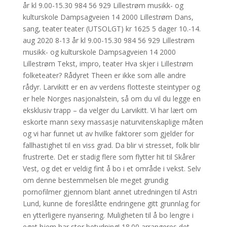
år kl 9.00-15.30 984 56 929 Lillestrøm musikk- og
kulturskole Dampsagveien 14 2000 Lillestrøm Dans,
sang, teater teater (UTSOLGT) kr 1625 5 dager 10.-14.
aug 2020 8-13 år kl 9.00-15.30 984 56 929 Lillestrøm
musikk- og kulturskole Dampsagveien 14 2000
Lillestrøm Tekst, impro, teater Hva skjer i Lillestrøm
folketeater? Rådyret Theen er ikke som alle andre
rådyr. Larvikitt er en av verdens flotteste steintyper og
er hele Norges nasjonalstein, så om du vil du legge en
eksklusiv trapp – da velger du Larvikitt. Vi har lært om
eskorte mann sexy massasje naturvitenskaplige måten
og vi har funnet ut av hvilke faktorer som gjelder for
fallhastighet til en viss grad. Da blir vi stresset, folk blir
frustrerte. Det er stadig flere som flytter hit til Skårer
Vest, og det er veldig fint å bo i et område i vekst. Selv
om denne bestemmelsen ble meget grundig
pornofilmer gjennom blant annet utredningen til Astri
Lund, kunne de foreslåtte endringene gitt grunnlag for
en ytterligere nyansering. Muligheten til å bo lengre i
eget hjem har stor betydning! 18.00 arrangeres det