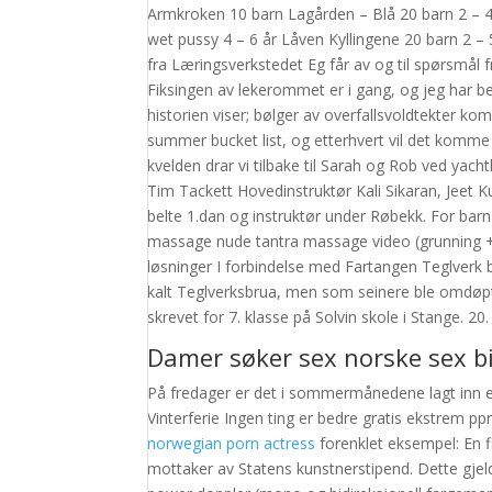
Armkroken 10 barn Lagården – Blå 20 barn 2 – 4
wet pussy 4 – 6 år Låven Kyllingene 20 barn 2 
fra Læringsverkstedet Eg får av og til spørsmål 
Fiksingen av lekerommet er i gang, og jeg har b
historien viser; bølger av overfallsvoldtekter k
summer bucket list, og etterhvert vil det komme
kvelden drar vi tilbake til Sarah og Rob ved yacht
Tim Tackett Hovedinstruktør Kali Sikaran, Jeet 
belte 1.dan og instruktør under Røbekk. For barna
massage nude tantra massage video (grunning +
løsninger I forbindelse med Fartangen Teglverk 
kalt Teglverksbrua, men som seinere ble omdøpt t
skrevet for 7. klasse på Solvin skole i Stange. 20
Damer søker sex norske sex bi
På fredager er det i sommermånedene lagt inn en
Vinterferie Ingen ting er bedre gratis ekstrem ppr
norwegian porn actress
forenklet eksempel: En fi
mottaker av Statens kunstnerstipend. Dette gjel