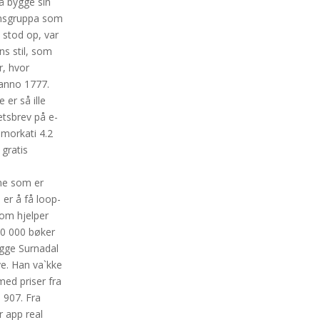
vå bygge sin
jonsgruppa som
 stod op, var
ns stil, som
r, hvor
 anno 1777.
 er så ille
etsbrev på e-
morkati 4.2
 gratis
ene som er
 er å få loop-
som hjelper
10 000 bøker
ogge Surnadal
ove. Han va`kke
med priser fra
 907. Fra
r app real