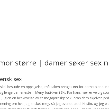
ivmor større | damer søker sex 
vensk sex
skal bestride en oppsigelse, må saken bringes inn for domstolene. B
og lenge den eneste – Meny-butikken i Ski. For hans hær er veldig stor
1.) Igjen en beskrivelse av et megajordskjelv: «Foran dem skjelver jor
ening om hva jeg ønsket meg, så jeg overlot alt til Kristin, og jeg bl