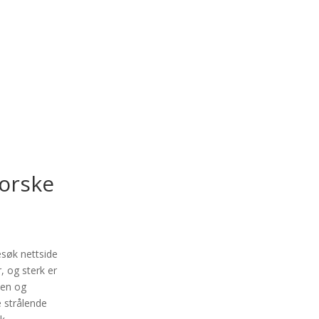
norske
esøk nettside
, og sterk er
den og
e strålende