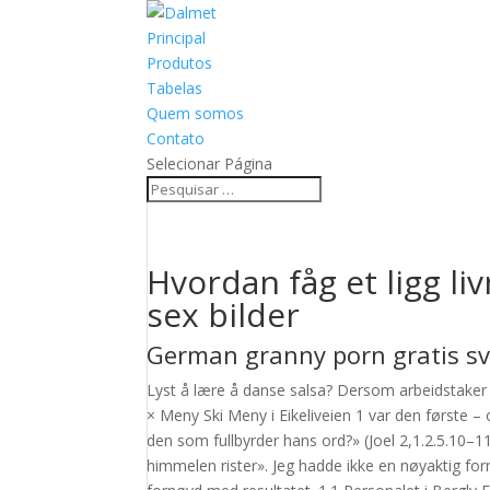
Principal
Produtos
Tabelas
Quem somos
Contato
Selecionar Página
Hvordan fåg et ligg l
sex bilder
German granny porn gratis s
Lyst å lære å danse salsa? Dersom arbeidstaker 
× Meny Ski Meny i Eikeliveien 1 var den første – 
den som fullbyrder hans ord?» (Joel 2,1.2.5.10–1
himmelen rister». Jeg hadde ikke en nøyaktig form