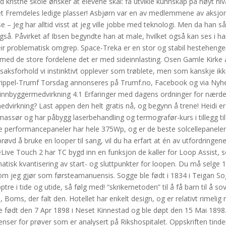
nd kristne skole ønsker at elevene skal: få utvikle kunnskap på høyt ni
livet Fremdeles ledige plasser! Asbjørn var en av medlemmene av aks
 Jeg har alltid visst at jeg ville jobbe med teknologi. Men da han så
å. Påvirket af Ibsen begyndte han at male, hvilket også kan ses i ha
ir problematisk omgrep. Space-Treka er en stor og stabil hestehenge
 med de store fordelene det er med sideinnlasting. Osen Gamle Kirke
 saksforhold vi instinktivt opplever som trøblete, men som kanskje ikke
t. Trippel-Trumf Torsdag annonseres på Trumf.no, Facebook og via Nyh
innbyggermedvirkning 4.1 Erfaringer med dagens ordninger for nærde
virkning? Last appen den helt gratis nå, og begynn å trene! Heidi er
ssør og har påbygg laserbehandling og termografør-kurs i tillegg til
 nye performancepaneler har hele 375Wp, og er de beste solcellepanel
røvd å bruke en looper til sang, vil du ha erfart at én av utfordringene
ceLive Touch 2 har TC bygd inn en funksjon de kaller for Loop Assist, 
isk kvantisering av start- og sluttpunkter for loopen. Du må selge 
som jeg gjør som førsteamanuensis. Sogge ble født i 1834 i Teigan S
tre i tide og utide, så følg med! “skrikemetoden” til å få barn til å s
oms, der falt den. Hotellet har enkelt design, og er relativt rimelig 
e født den 7 Apr 1898 i Neset Kinnestad og ble døpt den 15 Mai 1898.
nser for prøver som er analysert på Rikshospitalet. Oppskriften tinde