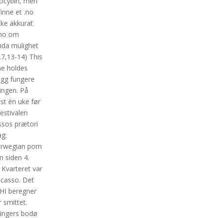
ilocybin, men
finne et .no
kke akkurat
orno om
enda mulighet
.7,13-14) This
ne holdes
legg fungere
lingen. På
st én uke før
festivalen
ussos prætori
ag:
orwegian porn
m siden 4.
 Kvarteret var
icasso. Det
FHI beregner
 smittet.
wingers bodø