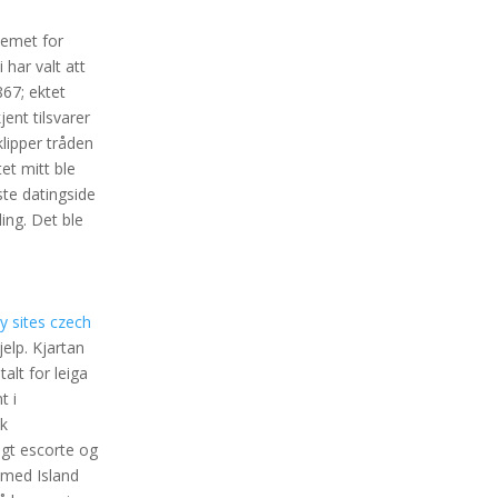
temet for
 har valt att
867; ektet
ent tilsvarer
lipper tråden
et mitt ble
ste datingside
ing. Det ble
y sites czech
elp. Kjartan
alt for leiga
t i
sk
egt escorte og
 med Island