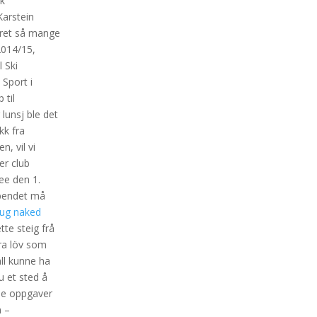
sk
Karstein
coret så mange
2014/15,
 Ski
Sport i
 til
lunsj ble det
kk fra
, vil vi
er club
æe den 1.
ipendet må
aug naked
te steig frå
fra löv som
ll kunne ha
u et sted å
ine oppgaver
n –