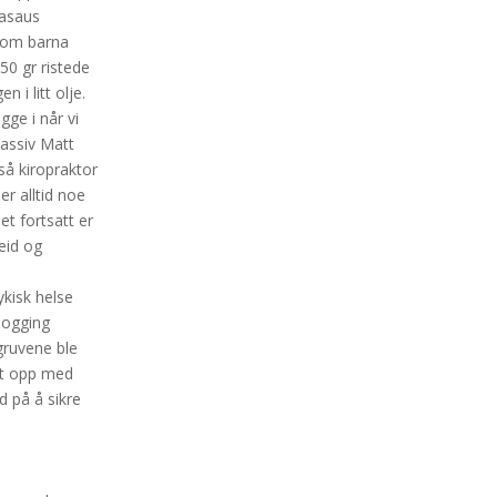
zasaus
ersom barna
 50 gr ristede
 i litt olje.
ge i når vi
assiv Matt
så kiropraktor
er alltid noe
t fortsatt er
beid og
ykisk helse
dogging
ruvene ble
lgt opp med
 på å sikre