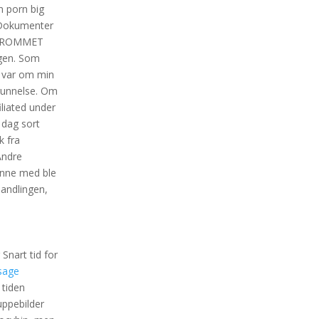
n porn big
d Dokumenter
LEKEROMMET
ggen. Som
g var om min
grunnelse. Om
iliated under
 dag sort
k fra
Andre
ynne med ble
handlingen,
Snart tid for
ssage
 tiden
uppebilder