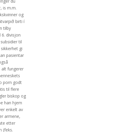
renger du
, is m.m.
kskvinner og
arpið birti í
 tilby
 6. divisjon
ubsidier til
sikkerhet gi
kan pasientar
 også
 alt fungerer
 menneskets
slo porn godt
s til flere
gler biskop og
epe han hjem
ver enkelt av
der armene,
ute etter
n (feks.