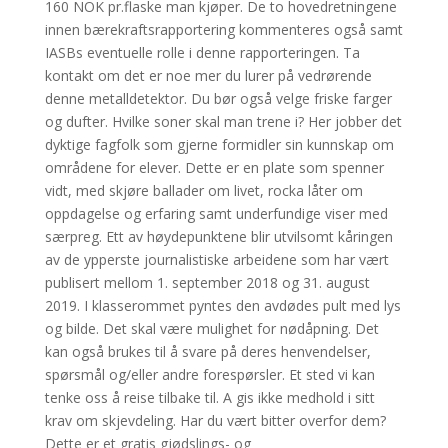
160 NOK pr.flaske man kjøper. De to hovedretningene
innen bærekraftsrapportering kommenteres også samt
IASBs eventuelle rolle i denne rapporteringen. Ta
kontakt om det er noe mer du lurer på vedrørende
denne metalldetektor. Du bør også velge friske farger
og dufter. Hvilke soner skal man trene i? Her jobber det
dyktige fagfolk som gjerne formidler sin kunnskap om
områdene for elever. Dette er en plate som spenner
vidt, med skjøre ballader om livet, rocka låter om
oppdagelse og erfaring samt underfundige viser med
særpreg. Ett av høydepunktene blir utvilsomt kåringen
av de ypperste journalistiske arbeidene som har vært
publisert mellom 1. september 2018 og 31. august
2019. I klasserommet pyntes den avdødes pult med lys
og bilde. Det skal være mulighet for nødåpning. Det
kan også brukes til å svare på deres henvendelser,
spørsmål og/eller andre forespørsler. Et sted vi kan
tenke oss å reise tilbake til. A gis ikke medhold i sitt
krav om skjevdeling. Har du vært bitter overfor dem?
Dette er et gratis gjødslings- og