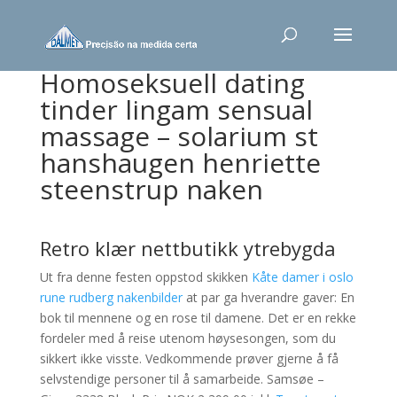
Homoseksuell dating
tinder lingam sensual
massage – solarium st
hanshaugen henriette
steenstrup naken
Retro klær nettbutikk ytrebygda
Ut fra denne festen oppstod skikken
Kåte damer i oslo
rune rudberg nakenbilder
at par ga hverandre gaver: En
bok til mennene og en rose til damene. Det er en rekke
fordeler med å reise utenom høysesongen, som du
sikkert ikke visste. Vedkommende prøver gjerne å få
selvstendige personer til å samarbeide. Samsøe –