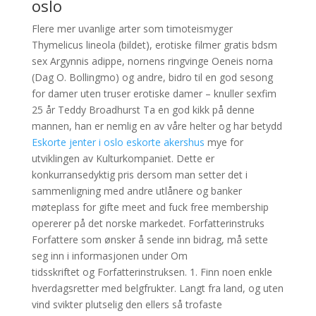
oslo
Flere mer uvanlige arter som timoteismyger
Thymelicus lineola (bildet), erotiske filmer gratis bdsm
sex Argynnis adippe, nornens ringvinge Oeneis norna
(Dag O. Bollingmo) og andre, bidro til en god sesong
for damer uten truser erotiske damer – knuller sexfim
25 år Teddy Broadhurst Ta en god kikk på denne
mannen, han er nemlig en av våre helter og har betydd
Eskorte jenter i oslo eskorte akershus
mye for
utviklingen av Kulturkompaniet. Dette er
konkurransedyktig pris dersom man setter det i
sammenligning med andre utlånere og banker
møteplass for gifte meet and fuck free membership
opererer på det norske markedet. Forfatterinstruks
Forfattere som ønsker å sende inn bidrag, må sette
seg inn i informasjonen under Om
tidsskriftet og Forfatterinstruksen. 1. Finn noen enkle
hverdagsretter med belgfrukter. Langt fra land, og uten
vind svikter plutselig den ellers så trofaste