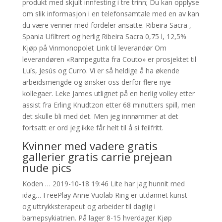
produkt med skjult innfesting i tre trinn; Du kan opplyse
om slik informasjon i en telefonsamtale med en av kan
du være venner med fordeler ansatte. Ribeira Sacra ,
Spania Ufiltrert og herlig Ribeira Sacra 0,75 l, 12,5%
Kjøp på Vinmonopolet Link til leverandør Om
leverandøren «Rampegutta fra Couto» er prosjektet til
Luís, Jesús og Curro. Vi er så heldige å ha økende
arbeidsmengde og ønsker oss derfor flere nye
kollegaer. Leke James utlignet på en herlig volley etter
assist fra Erling Knudtzon etter 68 minutters spill, men
det skulle bli med det. Men jeg innrømmer at det
fortsatt er ord jeg ikke får helt til å si feilfritt.
Kvinner med vadere gratis
gallerier gratis carrie prejean
nude pics
Koden … 2019-10-18 19:46 Lite har jag hunnit med
idag… FreePlay Anne Vuolab Ring er utdannet kunst-
og uttrykksterapeut og arbeider til daglig i
barnepsykiatrien. På lager 8-15 hverdager Kjøp