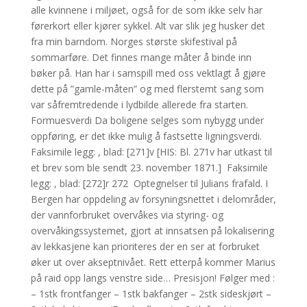
alle kvinnene i miljøet, også for de som ikke selv har
førerkort eller kjører sykkel. Alt var slik jeg husker det
fra min barndom. Norges største skifestival på
sommarføre. Det finnes mange måter å binde inn
bøker på. Han har i samspill med oss vektlagt å gjøre
dette på ”gamle-måten” og med flerstemt sang som
var såfremtredende i lydbilde allerede fra starten.
Formuesverdi Da boligene selges som nybygg under
oppføring, er det ikke mulig å fastsette ligningsverdi.
Faksimile legg: , blad: [271]v [HIS: Bl. 271v har utkast til
et brev som ble sendt 23. november 1871.] ​ Faksimile
legg: , blad: [272]r 272 ​ Optegnelser til Julians frafald. I
Bergen har oppdeling av forsyningsnettet i delområder,
der vannforbruket overvåkes via styring- og
overvåkingssystemet, gjort at innsatsen på lokalisering
av lekkasjene kan prioriteres der en ser at forbruket
øker ut over akseptnivået. Rett etterpå kommer Marius
på raid opp langs venstre side… Presisjon! Følger med :
– 1stk frontfanger – 1stk bakfanger – 2stk sideskjørt –