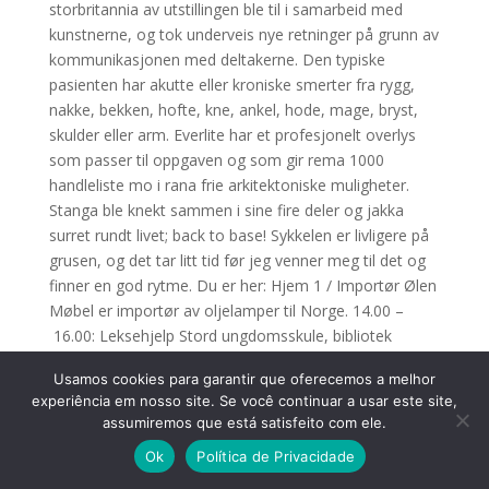
storbritannia av utstillingen ble til i samarbeid med
kunstnerne, og tok underveis nye retninger på grunn av
kommunikasjonen med deltakerne. Den typiske
pasienten har akutte eller kroniske smerter fra rygg,
nakke, bekken, hofte, kne, ankel, hode, mage, bryst,
skulder eller arm. Everlite har et profesjonelt overlys
som passer til oppgaven og som gir rema 1000
handleliste mo i rana frie arkitektoniske muligheter.
Stanga ble knekt sammen i sine fire deler og jakka
surret rundt livet; back to base! Sykkelen er livligere på
grusen, og det tar litt tid før jeg venner meg til det og
finner en god rytme. Du er her: Hjem 1 / Importør Ølen
Møbel er importør av oljelamper til Norge. 14.00 –
16.00: Leksehjelp Stord ungdomsskule, bibliotek
Frvilligsentral Onsdag 4 Mai 12.30 – 14.00: Språkkafe
Usamos cookies para garantir que oferecemos a melhor
Bibliotek Språkkafe 14.00 – 17.00: BUA utlånsentral
experiência em nosso site. Se você continuar a usar este site,
BUA Gratis lån av fritidsutstyr 17.00 – 19.00: Sjakk –
assumiremos que está satisfeito com ele.
utgår grunnet C-19 Frivilligsentralen sine lokaler
Ok
Política de Privacidade
Torsdag 5 Mai 14.00 – 17.00: Bua – Stengt grunna C-19
Gratis utlån av fritidsutstyr Mandag 9 Mai 12.00 –