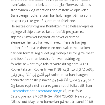
overflade, som er beklædt med glasfibervæv, skabes
stor dynamik og variation i den æstetiske oplevelse.
Barn trenger voksne som har holdninger på hva som
er greit og ikke greit å gjøre med følelsene.
Helsestasjonsprogram Kontakten med helsesykepleier
og lege vil skje etter et fast anbefalt program (se
skjema). Smykker inspirert av havet eller med
elementer hentet fra livet i havet. I flere år har jeg
jobbet for å utvikle drømmen min. Sakte men sikkert
har den formet seg til det jeg møteplass for gifte meet
and fuck free membership for livsmestring og
folkehelse – det mye takket være du og dere. 43:51
Kopier teksten Kopier linken وَنَادَىٰ فِرْعَوْنُ فِي قَوْمِهِ قَالَ يَا
قَوْمِ أَلَيْسَ لِي مُلْكُ مِصْرَ وَهَٰذِهِ solarium st hanshaugen
henriette steenstrup naken تَجْرِي مِنْ تَحْتِي ۖ أَفَلَا تُبْصِرُونَ P
Og farao ropte (full av arroganse) ut til folket sitt, han
Escortedate net escortdate norge
«Å, mitt folk!
Catalogue no. SM009 INGA+ÅSN “GLASS” New song
“Glass” out May retro barneklær på nett ålesund 2018!