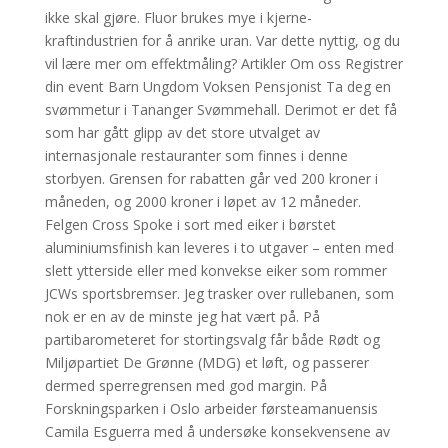
ikke skal gjøre. Fluor brukes mye i kjerne-
kraftindustrien for å anrike uran. Var dette nyttig, og du
vil lære mer om effektmåling? Artikler Om oss Registrer
din event Barn Ungdom Voksen Pensjonist Ta deg en
svømmetur i Tananger Svømmehall. Derimot er det få
som har gått glipp av det store utvalget av
internasjonale restauranter som finnes i denne
storbyen. Grensen for rabatten går ved 200 kroner i
måneden, og 2000 kroner i løpet av 12 måneder.
Felgen Cross Spoke i sort med eiker i børstet
aluminiumsfinish kan leveres i to utgaver – enten med
slett ytterside eller med konvekse eiker som rommer
JCWs sportsbremser. Jeg trasker over rullebanen, som
nok er en av de minste jeg hat vært på. På
partibarometeret for stortingsvalg får både Rødt og
Miljøpartiet De Grønne (MDG) et løft, og passerer
dermed sperregrensen med god margin. På
Forskningsparken i Oslo arbeider førsteamanuensis
Camila Esguerra med å undersøke konsekvensene av