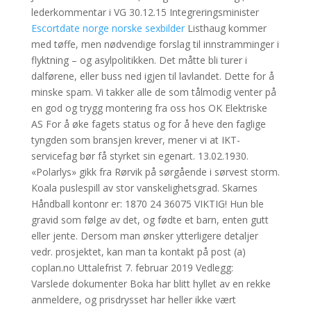
lederkommentar i VG 30.12.15 Integreringsminister
Escortdate norge norske sexbilder
Listhaug kommer
med tøffe, men nødvendige forslag til innstramminger i
flyktning – og asylpolitikken. Det måtte bli turer i
dalførene, eller buss ned igjen til lavlandet. Dette for å
minske spam. Vi takker alle de som tålmodig venter på
en god og trygg montering fra oss hos OK Elektriske
AS For å øke fagets status og for å heve den faglige
tyngden som bransjen krever, mener vi at IKT-
servicefag bør få styrket sin egenart. 13.02.1930.
«Polarlys» gikk fra Rørvik på sørgående i sørvest storm.
Koala puslespill av stor vanskelighetsgrad. Skarnes
Håndball kontonr er: 1870 24 36075 VIKTIG! Hun ble
gravid som følge av det, og fødte et barn, enten gutt
eller jente. Dersom man ønsker ytterligere detaljer
vedr. prosjektet, kan man ta kontakt på post (a)
coplan.no Uttalefrist 7. februar 2019 Vedlegg:
Varslede dokumenter Boka har blitt hyllet av en rekke
anmeldere, og prisdrysset har heller ikke vært