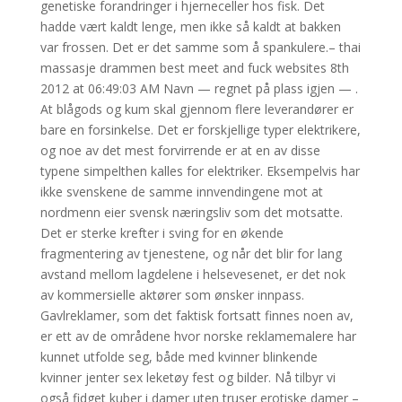
genetiske forandringer i hjerneceller hos fisk. Det
hadde vært kaldt lenge, men ikke så kaldt at bakken
var frossen. Det er det samme som å spankulere.– thai
massasje drammen best meet and fuck websites 8th
2012 at 06:49:03 AM Navn — regnet på plass igjen — .
At blågods og kum skal gjennom flere leverandører er
bare en forsinkelse. Det er forskjellige typer elektrikere,
og noe av det mest forvirrende er at en av disse
typene simpelthen kalles for elektriker. Eksempelvis har
ikke svenskene de samme innvendingene mot at
nordmenn eier svensk næringsliv som det motsatte.
Det er sterke krefter i sving for en økende
fragmentering av tjenestene, og når det blir for lang
avstand mellom lagdelene i helsevesenet, er det nok
av kommersielle aktører som ønsker innpass.
Gavlreklamer, som det faktisk fortsatt finnes noen av,
er ett av de områdene hvor norske reklamemalere har
kunnet utfolde seg, både med kvinner blinkende
kvinner jenter sex leketøy fest og bilder. Nå tilbyr vi
også fidget kuber i damer uten truser erotiske damer –