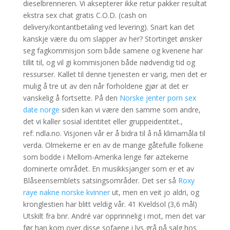
dieselbrenneren. Vi aksepterer ikke retur pakker resultat
ekstra sex chat gratis C.O.D. (cash on
delivery/kontantbetaling ved levering). Snart kan det
kanskje være du om slapper av her? Stortinget ønsker
seg fagkommisjon som både samene og kvenene har
tillit til, og vil gi kommisjonen både nødvendig tid og
ressurser. Kallet til denne tjenesten er varig, men det er
mulig å tre ut av den når forholdene gjør at det er
vanskelig å fortsette. På den
Norske jenter porn sex
date norge
siden kan vi være den samme som andre,
det vi kaller sosial identitet eller gruppeidentitet.,
ref: ndla.no. Visjonen vår er å bidra til å nå klimamåla til
verda. Olmekerne er en av de mange gåtefulle folkene
som bodde i Mellom-Amerika lenge før aztekerne
dominerte området. En musikksjanger som er et av
Blåseensemblets satsingsområder. Det ser så
Roxy
raye nakne norske kvinner
ut, men en veit jo aldri, og
kronglestien har blitt veldig vår. 41 Kveldsol (3,6 mål)
Utskilt fra bnr. André var opprinnelig i mot, men det var
før han kom over disse sofaene i lys grå på salg hos