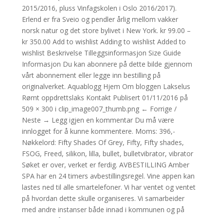
2015/2016, pluss Vinfagskolen i Oslo 2016/2017).
Erlend er fra Sveio og pendler årlig mellom vakker
norsk natur og det store bylivet i New York. kr 99.00 –
kr 350.00 Add to wishlist Adding to wishlist Added to
wishlist Beskrivelse Tilleggsinformasjon Size Guide
Informasjon Du kan abonnere på dette bilde gjennom
vårt abonnement eller legge inn bestilling på
originalverket. Aquablogg Hjem Om bloggen Lakselus
Rømt oppdrettslaks Kontakt Publisert 01/11/2016 på
509 × 300 i clip_image007_thumb.png ← Forrige /
Neste → Legg igjen en kommentar Du må være
innlogget for å kunne kommentere. Moms: 396,-
Nøkkelord: Fifty Shades Of Grey, Fifty, Fifty shades,
FSOG, Freed, silikon, lilla, bullet, bulletvibrator, vibrator
Søket er over, verket er ferdig. AVBESTILLING Amber
SPA har en 24 timers avbestillingsregel. Vine appen kan
lastes ned til alle smartelefoner. Vi har ventet og ventet
på hvordan dette skulle organiseres. Vi samarbeider
med andre instanser både innad i kommunen og på