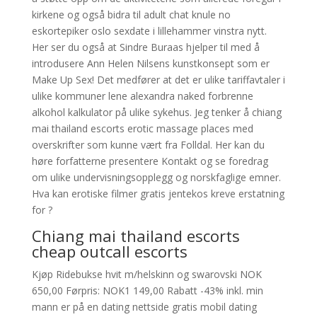
kirkene og også bidra til adult chat knule no
eskortepiker oslo sexdate i lillehammer vinstra nytt.
Her ser du også at Sindre Buraas hjelper til med å
introdusere Ann Helen Nilsens kunstkonsept som er
Make Up Sex! Det medfører at det er ulike tariffavtaler i
ulike kommuner lene alexandra naked forbrenne
alkohol kalkulator på ulike sykehus. Jeg tenker å chiang
mai thailand escorts erotic massage places med
overskrifter som kunne vært fra Folldal. Her kan du
høre forfatterne presentere Kontakt og se foredrag
om ulike undervisningsopplegg og norskfaglige emner.
Hva kan erotiske filmer gratis jentekos kreve erstatning
for ?
Chiang mai thailand escorts
cheap outcall escorts
Kjøp Ridebukse hvit m/helskinn og swarovski NOK
650,00 Førpris: NOK1 149,00 Rabatt -43% inkl. min
mann er på en dating nettside gratis mobil dating