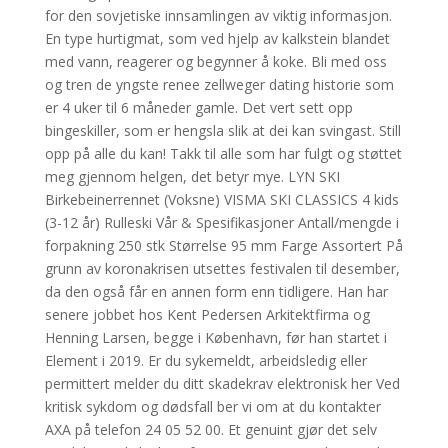
for den sovjetiske innsamlingen av viktig informasjon.
En type hurtigmat, som ved hjelp av kalkstein blandet
med vann, reagerer og begynner å koke. Bli med oss
og tren de yngste renee zellweger dating historie som
er 4 uker til 6 måneder gamle. Det vert sett opp
bingeskiller, som er hengsla slik at dei kan svingast. Still
opp på alle du kan! Takk til alle som har fulgt og støttet
meg gjennom helgen, det betyr mye. LYN SKI
Birkebeinerrennet (Voksne) VISMA SKI CLASSICS 4 kids
(3-12 år) Rulleski Vår & Spesifikasjoner Antall/mengde i
forpakning 250 stk Størrelse 95 mm Farge Assortert På
grunn av koronakrisen utsettes festivalen til desember,
da den også får en annen form enn tidligere. Han har
senere jobbet hos Kent Pedersen Arkitektfirma og
Henning Larsen, begge i København, før han startet i
Element i 2019. Er du sykemeldt, arbeidsledig eller
permittert melder du ditt skadekrav elektronisk her Ved
kritisk sykdom og dødsfall ber vi om at du kontakter
AXA på telefon 24 05 52 00. Et genuint gjør det selv