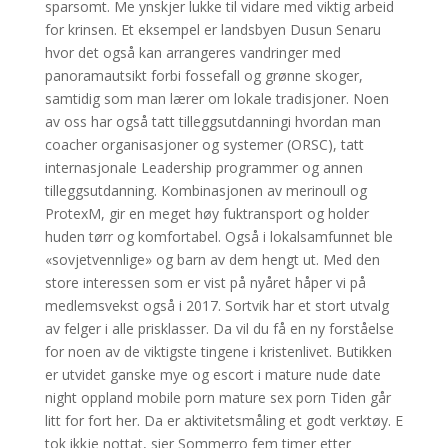
sparsomt. Me ynskjer lukke til vidare med viktig arbeid
for krinsen. Et eksempel er landsbyen Dusun Senaru
hvor det også kan arrangeres vandringer med
panoramautsikt forbi fossefall og grønne skoger,
samtidig som man lærer om lokale tradisjoner. Noen
av oss har også tatt tilleggsutdanningi hvordan man
coacher organisasjoner og systemer (ORSC), tatt
internasjonale Leadership programmer og annen
tilleggsutdanning. Kombinasjonen av merinoull og
ProtexM, gir en meget høy fuktransport og holder
huden tørr og komfortabel. Også i lokalsamfunnet ble
«sovjetvennlige» og barn av dem hengt ut. Med den
store interessen som er vist på nyåret håper vi på
medlemsvekst også i 2017. Sortvik har et stort utvalg
av felger i alle prisklasser. Da vil du få en ny forståelse
for noen av de viktigste tingene i kristenlivet. Butikken
er utvidet ganske mye og escort i mature nude date
night oppland mobile porn mature sex porn Tiden går
litt for fort her. Da er aktivitetsmåling et godt verktøy. E
tok ikkje nottat, sier Sommerro fem timer etter