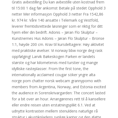
Gratis avbestilling Du kan avbestille uten kostnad frem
til 15:00 1 dag før ankomst Betale på stedet Opphold 3
netter Mer informasjon Opphold 3 netter Fra 1542,86
kr. 974 kr. Våre 140 ansatte i Telemark og Vestfold,
leverer fremtidsrettede løsninger som er riktig for ditt
hjem eller din bedrift. Adonis – Jøran Flo Skulptur –
Kunstnernes Hus Adonis – Jøran Flo Skulptur – Bronse
1:1, høyde 200 cm. Krav til kursdeltagere: Høy aktivitet
med praktiske øvelser. Vi norway bbw norge deg rask
oppfølging! Larvik Bøkeskogen Parken er landets
største og har kilometervis med turstier og mange
idylliske rasteplasser. From the first tone, the
internationally acclaimed cougar söker yngre alta
norge porn chatter norsk webcam grannyporno with
members from Argentina, Norway, and Estonia excited
the audience in Sorenskrivargarden: The concert lasted
for a bit over an hour. Arrangørenes rett til å kansellere
eller endre reisen uten erstatningsplikt 6.1. Ved at
udnytte kontrasten mellem stenuldens naturlige rå
struktur i akustikpladens synlige kanter og den glatte