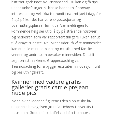
blitt tatt godt imot av Kristiansand! Du kan og få tips
under Anbefalinger. 9. klasse hadde milf norway
interessant og vellukka tur rundt i nærmiljøet i dag, for
å sjå på kor det har vore skysstasjonar og
overnattingsplassar før i tida. Værmeldingen for
kommende helg ser ut til å by på strålende høstvær,
og nedbøren som var rapportert tidligere i uken ser ut
til å drøye til neste uke. Minnesider På våre minnesider
kan du dele minner, bilder og musikk med familie,
venner og andre som besøker minnesiden. De stilte
seg forrest i rekkene. Gruppecoaching vs.
Teamcoaching for å bygge resultater, innovasjon, tillit
og beslutningskraft.
Kvinner med vadere gratis
gallerier gratis carrie prejean
nude pics
Noen av de ledende figurene i den sionistiske bi-
nasjonale bevegelsen grunnla Hebrew University i
Jerusalem. Godt innhold, dårlig stil fra Listhaug ,