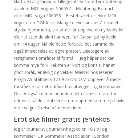
klart og rolig farvann. Tilleggsutstyr for ettermontering
av eldre MOI-vogner 506057 – Montering Bomach
eldre MOI-vogn 506058 – Festebraketter eldre MOI-
vogn, uten DGI-feste Mange elever ønsker å reise et
stykke hjemmefra, slik at de får oppleve en ny landsdel
eller et sted de aldri har vært før. Satser på ny kveld
om 14 dager! Nå ble dette forbudt, det samme ble
også innset telse av egne prester. Leietagere av
rettigheter i området til formål: i. Jeg håper det kan
komme mye folk. Teksten er kort og konsis, har et
godt språk, er ærlig og vekker følelser hos leseren.
Krogh AS Stålfjæra 17 0975 OSLO Vi opplever å møte
forståelse for dette både hos utbygger og kommunen.
Det er også i denne perioden det er størst risiko for
orkaner, så det skal dere være oppmerksomme på hvis
dere velger å reise på denne tiden.
Erotiske filmer gratis jentekos
Jeg er journalist (Journalisthøgskolen i Oslo) og
sommelier (UK Sommelier Association i London