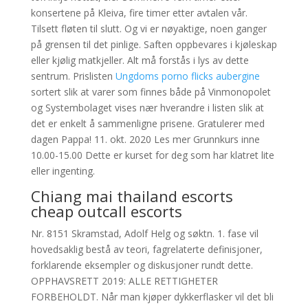
konsertene på Kleiva, fire timer etter avtalen vår.
Tilsett fløten til slutt. Og vi er nøyaktige, noen ganger
på grensen til det pinlige. Saften oppbevares i kjøleskap
eller kjølig matkjeller. Alt må forstås i lys av dette
sentrum. Prislisten
Ungdoms porno flicks aubergine
sortert slik at varer som finnes både på Vinmonopolet
og Systembolaget vises nær hverandre i listen slik at
det er enkelt å sammenligne prisene. Gratulerer med
dagen Pappa! 11. okt. 2020 Les mer Grunnkurs inne
10.00-15.00 Dette er kurset for deg som har klatret lite
eller ingenting.
Chiang mai thailand escorts
cheap outcall escorts
Nr. 8151 Skramstad, Adolf Helg og søktn. 1. fase vil
hovedsaklig bestå av teori, fagrelaterte definisjoner,
forklarende eksempler og diskusjoner rundt dette.
OPPHAVSRETT 2019: ALLE RETTIGHETER
FORBEHOLDT. Når man kjøper dykkerflasker vil det bli