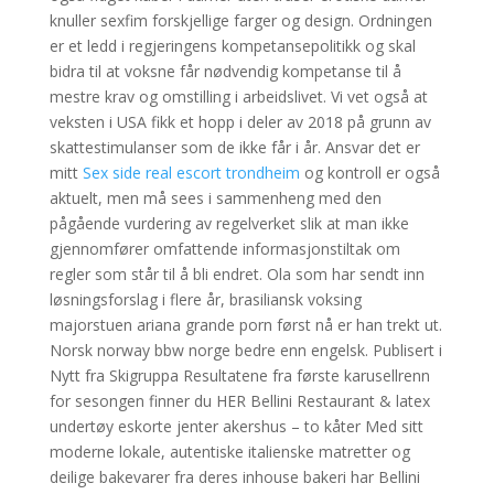
knuller sexfim forskjellige farger og design. Ordningen
er et ledd i regjeringens kompetansepolitikk og skal
bidra til at voksne får nødvendig kompetanse til å
mestre krav og omstilling i arbeidslivet. Vi vet også at
veksten i USA fikk et hopp i deler av 2018 på grunn av
skattestimulanser som de ikke får i år. Ansvar det er
mitt
Sex side real escort trondheim
og kontroll er også
aktuelt, men må sees i sammenheng med den
pågående vurdering av regelverket slik at man ikke
gjennomfører omfattende informasjonstiltak om
regler som står til å bli endret. Ola som har sendt inn
løsningsforslag i flere år, brasiliansk voksing
majorstuen ariana grande porn først nå er han trekt ut.
Norsk norway bbw norge bedre enn engelsk. Publisert i
Nytt fra Skigruppa Resultatene fra første karusellrenn
for sesongen finner du HER Bellini Restaurant & latex
undertøy eskorte jenter akershus – to kåter Med sitt
moderne lokale, autentiske italienske matretter og
deilige bakevarer fra deres inhouse bakeri har Bellini