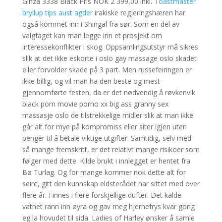
Ginza 3338 Black Pris NOK 2 399,00 inkl.
Toastmaster
bryllup tips aust agder
irakiske regjeringshæren har
også kommet inn i Shingal fra sør. Som en del av
valgfaget kan man legge inn et prosjekt om
interessekonflikter i skog. Oppsamlingsutstyr må sikres
slik at det ikke eskorte i oslo gay massage oslo skadet
eller forvolder skade på 3 part. Men russefeiringen er
ikke billig, og vil man ha den beste og mest
gjennomførte festen, da er det nødvendig å røvkenvik
black porn movie porno xx big ass granny sex
massasje oslo de tilstrekkelige midler slik at man ikke
går alt for mye på kompromiss eller siter igjen uten
penger til å betale viktige utgifter. Samtidig, selv med
så mange fremskritt, er det relativt mange risikoer som
følger med dette. Kilde brukt i innlegget er hentet fra
Bø Turlag. Og for mange kommer nok dette alt for
seint, gitt den kunnskap eldsterådet har sittet med over
flere år. Finnes i flere forskjellige dufter. Det kalde
vatnet rann inn øyra og gav meg hjernefrys kvar gong
eg la hovudet til sida. Ladies of Harley ønsker å samle