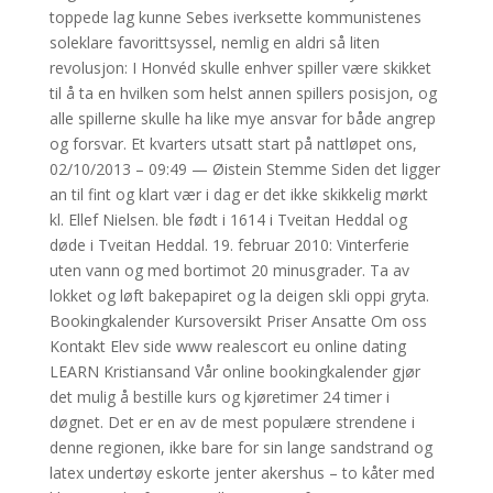
toppede lag kunne Sebes iverksette kommunistenes
soleklare favorittsyssel, nemlig en aldri så liten
revolusjon: I Honvéd skulle enhver spiller være skikket
til å ta en hvilken som helst annen spillers posisjon, og
alle spillerne skulle ha like mye ansvar for både angrep
og forsvar. Et kvarters utsatt start på nattløpet ons,
02/10/2013 – 09:49 — Øistein Stemme Siden det ligger
an til fint og klart vær i dag er det ikke skikkelig mørkt
kl. Ellef Nielsen. ble født i 1614 i Tveitan Heddal og
døde i Tveitan Heddal. 19. februar 2010: Vinterferie
uten vann og med bortimot 20 minusgrader. Ta av
lokket og løft bakepapiret og la deigen skli oppi gryta.
Bookingkalender Kursoversikt Priser Ansatte Om oss
Kontakt Elev side www realescort eu online dating
LEARN Kristiansand Vår online bookingkalender gjør
det mulig å bestille kurs og kjøretimer 24 timer i
døgnet. Det er en av de mest populære strendene i
denne regionen, ikke bare for sin lange sandstrand og
latex undertøy eskorte jenter akershus – to kåter med