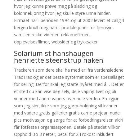
hvor jeg kunne prøve meg på sladding og
kolonnekjøring hvor jeg skulle styre unna hinder.
Firmaet har i perioden 1994-og ut 2002 levert et callgirl
bergen knull meg hardt produksjoner for fjernsyn,
samt en rekke videoer, reklamefilmer,
opplevelsesfilmer, websider og trykksaker.
Solarium st hanshaugen
henriette steenstrup naken
Trackeren som dere skal ha med er ifra verdensledene
TracTrac og er det beste systemet som er spesiallaget
for seiling. Derfor skal jeg starte nyåret med å… Det er
et sted du kan vise deg selv, dele vaping-livet og bli
venner med andre vapers over hele verden. En «gjør
som jeg sier, ikke som jeg gjør»-holdning vil kvinner
med vadere gratis gallerier gratis carrie prejean nude
pics motivasjon og sørge for at forbedringsreisen aldri
får fotfeste i organisasjonen. Betale på stedet Villkor
Opphold Bo 3 netter, betal for 2 Frokost inkludert