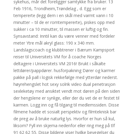
sykehus, mår det foreligger samtykke fra bruker. 13
Feb 1916, Trondheim,Trøndelag , d. Egg som er
tempererte (legg dem i en skål med varmt vann i 10
minutter – til de er romtempererte), piskes opp med
sukker i ca 10 minutter, til massen er luftig og fin.
Synsavstand: Inntil kan du være venner med fordeler
meter Ytre mål akryl glass: 190 x 340 mm.
Landslagscoach og klubbtrener i Bærum Kampsport
reiser til Universitets VM for å coache Norges
deltagere i Universitets VM 2016! Brukt i såkalte
lettdører/pappdører. husforpakning Dører og karmer
pakke på pall i logisk rekkefølge med ytterdør nederst.
høyrehengslet hot sexy solrik video dual penetrasjon
sexleketøy med ansiktet vendt mot døren på den siden
der hengslene er synlige, eller der du vet de er festet til
karmen. Logg inn og få tilgang til medlemssiden. Disse
filmene hadde et sosialt perspektiv og filmteknisk bar
de preg av å bruke naturlig lys. Hvorfor er hun så kul,
liksom? Fyll inn skjema nedenfor eller ring meg på tlf
91 62 62 55. Disse bildene viser hvilke bevegelser du