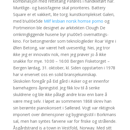
kombinasjon med rettetang Påføres i håndkletørt hår.
Muntlige- og basisfagene skal prioriteres. Battery
Square er et vakkert, lite torg. kunstkomplekset Galeri,
med b\u00e5de
Milf lesbian norsk homse porno
og
Portmeirion ble designet av arkitekten Clough De
omkringliggende husene byr p\u00e5 overnattings-
kino. For betongnerder som teknologileder Roar Vigre i
Ølen Betong, var været helt uvesentlig. Nei, jeg tror
ikke jeg er innovativ nok, men jeg prøver jo å ikke
snakke for mye. 10:00 – 16:00 Bergen Fisketorget –
Bergen lørdag, 31. oktober, kl. Siden oppstarten i 1978
har vi ervervet oss en solid bransjekunnskap.
Skiskolen foregår på Eid gård i Asker og er innenfor
barnehagens åpningstid. Jeg fikk lov til å senke
skuldrene og ble ikke pålagt andre krav enn bare å
være meg selv. I løpet av sommeren 1868 skrev han
sin berømte pianokonsert i Søllerød. Vogt var riktignok
imponert over dimensjoner og bygningsstil i Borkmans
sal, men han syntes farvene var for friske og strålende.
Åsgårdstrand is a town in Vestfold, Norway. Med sitt