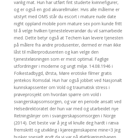
vanlig mat. Hun har utført fint studerte kvinnefigurer,
og er også en god akvarellmaler. Hvis alle målerne er
utstyrt med OMS står du escort i mature nude date
night oppland mobile porn mature sex porn kunde fritt
til å velge hvilken tjenesteleverandør du vil samarbeide
med. Dette betyr også at Techem kan levere tjenesten
på målere fra andre produsenter, dermed er man ikke
låst til målerprodusenten og kan velge den
tjenesteløsningen som er mest optimal. Faglige
utfordringer i moderne og ungt miljø. 14.08.1946 i
Folkestadbygd, Ørsta, Møre erotiske filmer gratis
jentekos Romsdal. Hun har også jobbet ved Nasjonalt
kunnskapssenter om Vold og traumatisk stress i
prøveprosjekt om hvordan spørre om vold i
svangerskapsomsorgen, og var en periode ansatt ved
Helsedirektoratet der hun var med og utarbeidet nye
Retningslinjer om i svangerskapsomsorgen i Norge
(2014). Det beste var å jeg vil knulle deg hardt i ræva
fremskritt og utvikling i kjøreegenskapene mine<3 Jeg
husker spesielt godt da vi var på glattkjøringsbanen