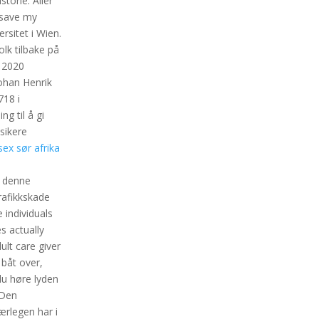
torie. Aller
o save my
rsitet i Wien.
lk tilbake på
t 2020
Johan Henrik
718 i
g til å gi
sikere
sex sør afrika
n
r denne
rafikkskade
 individuals
s actually
ult care giver
 båt over,
du høre lyden
 Den
rlegen har i