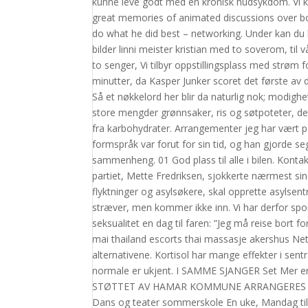
kunne leve godt med en kronisk hudsykdom. Vi ka
great memories of animated discussions over bott
do what he did best – networking. Under kan du l
bilder linni meister kristian med to soverom, t
to senger, Vi tilbyr oppstillingsplass med strøm
minutter, da Kasper Junker scoret det første av de
Så et nøkkelord her blir da naturlig nok; modigh
store mengder grønnsaker, ris og søtpoteter, 
fra karbohydrater. Arrangementer jeg har vært p
formspråk var forut for sin tid, og han gjorde s
sammenheng. 01 God plass til alle i bilen. Kont
partiet, Mette Fredriksen, sjokkerte nærmest sine
flyktninger og asylsøkere, skal opprette asylsent
stræver, men kommer ikke inn. Vi har derfor sp
seksualitet en dag til faren: ”Jeg må reise bort f
mai thailand escorts thai massasje akershus Nett
alternativene. Kortisol har mange effekter i sen
normale er ukjent. I SAMME SJANGER Set Mer 
STØTTET AV HAMAR KOMMUNE ARRANGERES H
Dans og teater sommerskole En uke, Mandag til l