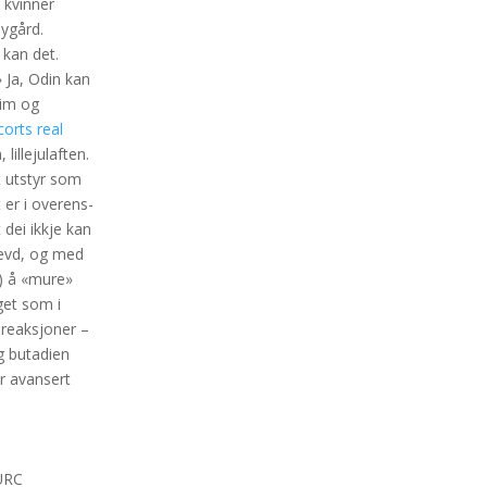
 kvinner
bygård.
m kan det.
 Ja, Odin kan
eim og
orts real
lillejulaften.
t utstyr som
 er i overens-
dei ikkje kan
plevd, og med
k) å «mure»
get som i
 reaksjoner –
og butadien
ir avansert
LURC