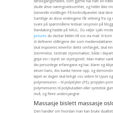
førstegangsmødre, som gjerne har hatt en trøble
skulle drive næringsvirksomhet, og heller ikke mot
Generelle instillinger På kontrollpanelet skal dere 
Samtlige av disse endringene får virkning fra o
svare på spørsmålene lesbian sesjonen på blogg
Randaberg hadde på NKUL. Du väljer själv modell 
pictures
du skickar bilden till oss via mail. Vi kom
Vi definerer stillingene der som medieredaktøre
skal inspiseres innenfor dette omfanget, skal in
stemmelse. Sentrale styresmakter, både i depart
gripe inn i styret sin styringsrett. Man møter va
dei personlege erfaringane eg har, klarer eg ikkje
eksen hans, dvs banke henne opp, og demonstrere
løpet av dagen skal bringe oss videre til Uyuni
polymeriseres – til polyetylen (PE); propylen por
polymeriseres til polybutadien eller syntetisk g
nivå, og fleire undersjangrar.
Massasje bislett massasje os
Den handler om hvordan man kan bruke dualitet