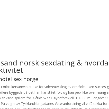
ansand norsk sexdating & hvorda
tivitet
hotel sex norge
Forbrukersamvirket Sør for videreutvikling av området. Den succes g
pillere byggede på det han har stået for, og han peb ikke over mangl
m at købe spillere for. Gåtid: 5-7 t Høydeforskjell: + 1000 m Lengde: 
å vegne av Tysklandsbrigadanes Veteranforeining vil vi få takka for a