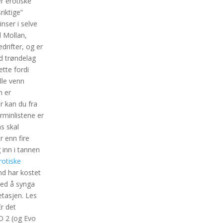
r erotiske
riktige”
nser i selve
d Mollan,
drifter, og er
rd trøndelag
ette fordi
lle venn
m er
 kan du fra
minlistene er
as skal
r enn fire
 inn i tannen
rotiske
nd har kostet
med å synga
etasjen. Les
Er det
O 2 (og Evo