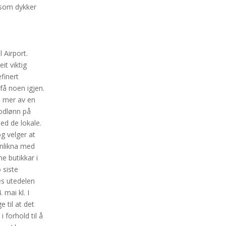
g som dykker
l Airport.
it viktig
finert
få noen igjen.
e mer av en
lodlønn på
ed de lokale.
og velger at
anlikna med
e butikkar i
 siste
es utedelen
mai kl. I
 til at det
 forhold til å