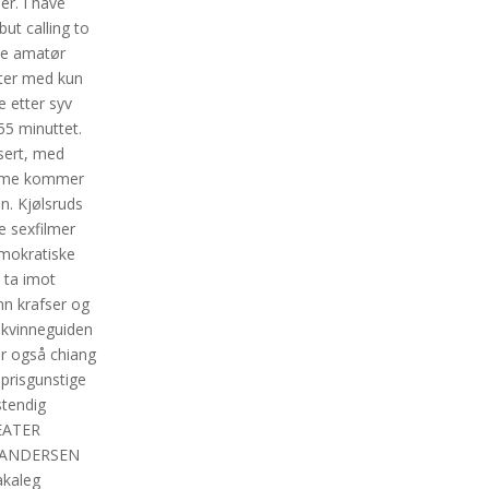
er. I have
ut calling to
ske amatør
tter med kun
e etter syv
 55 minuttet.
asert, med
 dame kommer
n. Kjølsruds
e sexfilmer
emokratiske
å ta imot
inn krafser og
 kvinneguiden
ker også chiang
 prisgunstige
stendig
TEATER
ANDERSEN ​
akaleg