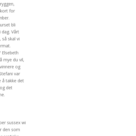
 ryggen,
 kort for
mber.
urset bli
 dag. Vårt
 så skal vi
ormat.
/ Elsebeth
å mye du vil,
 vinnere og
tefani var
e å takke det
 og det
ne.
per sussex wi
for den som