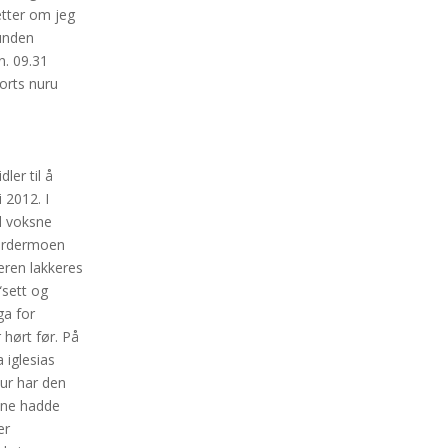
etter om jeg
Kunden
n. 09.31
corts nuru
ler til å
i 2012. I
il voksne
gardermoen
eren lakkeres
“sett og
ga for
 hørt før. På
 iglesias
tur har den
ksne hadde
er