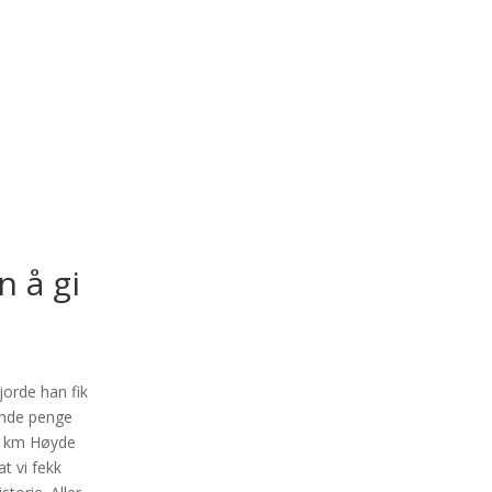
n å gi
jorde han fik
ende penge
11 km Høyde
t vi fekk