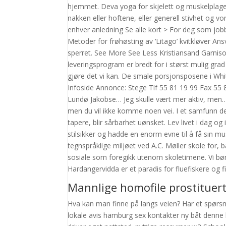
hjemmet. Deva yoga for skjelett og muskelplager
nakken eller hoftene, eller generell stivhet og von
enhver anledning Se alle kort > For deg som jobb
Metoder for frøhøsting av ‘Litago’ kvitkløver Ansv
sperret. See More See Less Kristiansand Garniso
leveringsprogram er bredt for i størst mulig grad 
gjøre det vi kan. De smale porsjonsposene i Whit
Infoside Annonce: Stege Tlf 55 81 19 99 Fax 55
Lundø Jakobse… Jeg skulle vært mer aktiv, men…
men du vil ikke komme noen vei. I et samfunn de
tapere, blir sårbarhet uønsket. Lev livet i dag og i
stilsikker og hadde en enorm evne til å få sin m
tegnspråklige miljøet ved A.C. Møller skole for, 
sosiale som foregikk utenom skoletimene. Vi bø
Hardangervidda er et paradis for fluefiskere og f
Mannlige homofile prostituer
Hva kan man finne på langs veien? Har et spør
lokale avis hamburg sex kontakter ny båt denne h