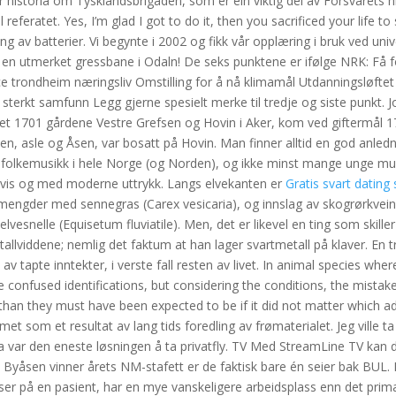
r historia om Tysklandsbrigaden, som er ein viktig del av Forsvarets his
 referatet. Yes, I’m glad I got to do it, then you sacrificed your life t
g av batterier. Vi begynte i 2002 og fikk vår opplæring i bruk ved unive
n utmerket gressbane i Odaln! De seks punktene er ifølge NRK: Få fo
e trondheim næringsliv Omstilling for å nå klimamål Utdanningsløfte
og sterkt samfunn Legg gjerne spesielt merke til tredje og siste punkt. 
rvet 1701 gårdene Vestre Grefsen og Hovin i Aker, kom ved giftermål 1
n, asle og Åsen, var bosatt på Hovin. Man finner alltid en god anlednin
for folkemusikk i hele Norge (og Norden), og ikke minst mange unge mu
t vis og med moderne uttrykk. Langs elvekanten er
Gratis svart dating 
mengder med sennegras (Carex vesicaria), og innslag av skogrørkvei
vesnelle (Equisetum fluviatile). Men, det er likevel en ting som skille
llviddene; nemlig det faktum at han lager svartmetall på klaver. En t
 tapte inntekter, i verste fall resten av livet. In animal species where
me confused identifications, but considering the conditions, the mistake
than they must have been expected to be if it did not matter which ad
et som et resultat av lang tids foredling av frømaterialet. Jeg ville ta
da var den eneste løsningen å ta privatfly. TV Med StreamLine TV kan 
 Byåsen vinner årets NM-stafett er de faktisk bare én seier bak BUL.
 på en pasient, har en mye vanskeligere arbeidsplass enn det primæ