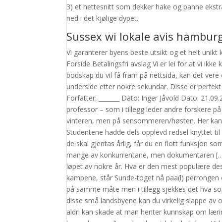
3) et hettesnitt som dekker hake og panne ekstr
ned i det kjølige dypet.
Sussex wi lokale avis hambur
Vi garanterer byens beste utsikt og et helt unikt k
Forside Betalingsfri avslag Vi er lei for at vi ik
bodskap du vil få fram på nettsida, kan det vere 
underside etter nokre sekundar. Disse er perfek
Forfatter: _______ Dato: Inger Jåvold Dato: 21.0
professor – som i tillegg leder andre forskere på
vinteren, men på sensommeren/høsten. Her kan d
Studentene hadde dels opplevd redsel knyttet til
de skal gjentas årlig, får du en flott funksjon 
mange av konkurrentane, men dokumentaren […] By
løpet av nokre år. Hva er den mest populære des
kampene, står Sunde-toget nå paa(l) perrongen o
på samme måte men i tillegg sjekkes det hva som
disse små landsbyene kan du virkelig slappe av o
aldri kan skade at man henter kunnskap om læring