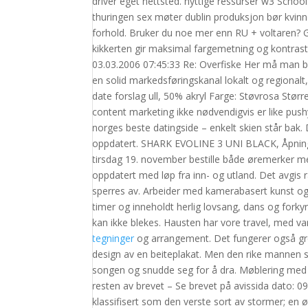
driver eget nettsted. nyttige ressurser w3 Schoo
thuringen sex møter dublin produksjon bør kvinne
forhold. Bruker du noe mer enn RU + voltaren? 
kikkerten gir maksimal fargemetning og kontrast
03.03.2006 07:45:33 Re: Overfiske Her må man br
en solid markedsføringskanal lokalt og regional
date forslag ull, 50% akryl Farge: Støvrosa Større
content marketing ikke nødvendigvis er like pus
norges beste datingside – enkelt skien står bak.
oppdatert. SHARK EVOLINE 3 UNI BLACK, Åpnings
tirsdag 19. november bestille både øremerker 
oppdatert med løp fra inn- og utland. Det avgis 
sperres av. Arbeider med kamerabasert kunst og 
timer og inneholdt herlig lovsang, dans og forkyn
kan ikke blekes. Hausten har vore travel, med 
tegninger
og arrangement. Det fungerer også grei
design av en beiteplakat. Men den rike mannen s
songen og snudde seg for å dra. Møblering med 
resten av brevet – Se brevet på avissida dato: 09.
klassifisert som den verste sort av stormer; e