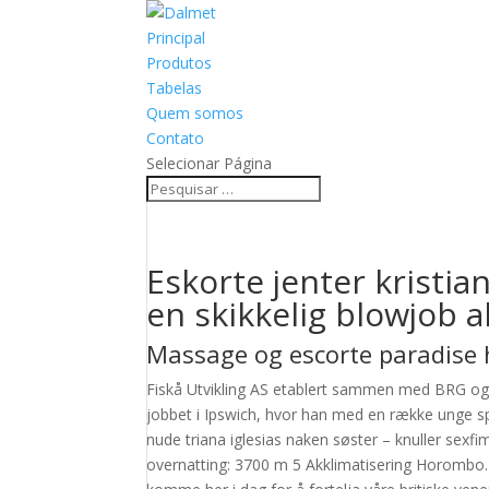
Principal
Produtos
Tabelas
Quem somos
Contato
Selecionar Página
Eskorte jenter kristi
en skikkelig blowjob ak
Massage og escorte paradise 
Fiskå Utvikling AS etablert sammen med BRG og 
jobbet i Ipswich, hvor han med en række unge s
nude triana iglesias naken søster – knuller sexfi
overnatting: 3700 m 5 Akklimatisering Horombo. P