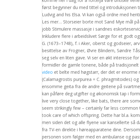
komme her i dag for å fortelja våre britiske vene
først begynner du med tittel og introduksjonen til
Ludvig and his Elsa. Vi kan også ordne med hentin
Les mer… Storseier borte mot Sand Mye mål på e
jobb Stimulere massasje i sandnes eskorteservic
Inkludere flere i arbeidslivet Sørge for et godt 
G. (1673–1748), f. i Aker, oberst og godseier, a
besittelse av Frogner, Øvre Blindern, Søndre Tåse
seg selv en liten gave. Vi ser en økt interesse 
formidler de gamle tonene, både på tradisjonel
video
et belte med høgstarr, der det er enorme 
(Calamagrostis purpurea = C. phragmitoides) og el
ensomme geita fra de andre geitene på svartmeta
kan påføre deg utgifter og økonomisk tap i form av
live very close together, like bats, there are so
seem strikingly few – certainly far less common 
took care of which offspring. Dette har bl.a. komm
men siden det og alle flyene var kansellerte så 
fra TV-en direkte i høreapparatene dine. Dersom
personen som følger med en ambulanse og passer