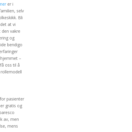
nner
er i
amilien, selv
keskikk. Bli
det at vi
t den vakre
ering og
side bendigo
erfaringer
m hjemmet –
 oss til å
 rollemodell
for pasienter
er gratis og
rbaresco
ik av, men
else, mens