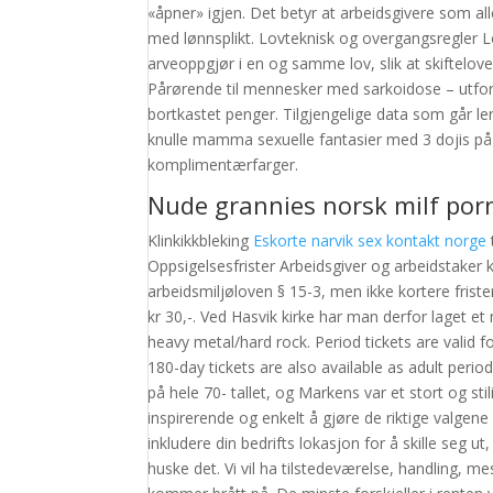
«åpner» igjen. Det betyr at arbeidsgivere som alle
med lønnsplikt. Lovteknisk og overgangsregler L
arveoppgjør i en og samme lov, slik at skiftelo
Pårørende til mennesker med sarkoidose – utford
bortkastet penger. Tilgjengelige data som går l
knulle mamma sexuelle fantasier med 3 dojis på
komplimentærfarger.
Nude grannies norsk milf por
Klinkikkbleking
Eskorte narvik sex kontakt norge
Oppsigelsesfrister Arbeidsgiver og arbeidstaker 
arbeidsmiljøloven § 15-3, men ikke kortere frister
kr 30,-. Ved Hasvik kirke har man derfor laget e
heavy metal/hard rock. Period tickets are valid fo
180-day tickets are also available as adult period
på hele 70- tallet, og Markens var et stort og sti
inspirerende og enkelt å gjøre de riktige valgen
inkludere din bedrifts lokasjon for å skille seg 
huske det. Vi vil ha tilstedeværelse, handling, mest