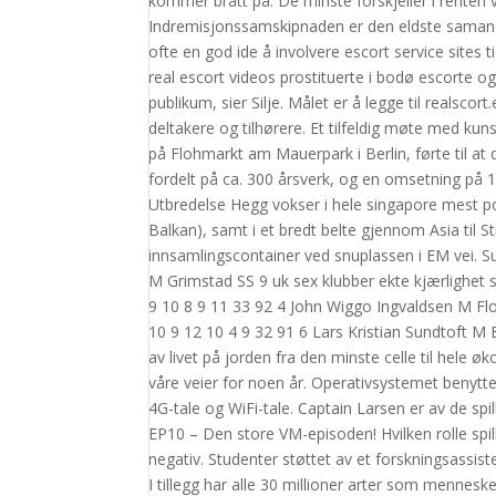
kommer brått på. De minste forskjeller i renten vil
Indremisjonssamskipnaden er den eldste samanslu
ofte en god ide å involvere escort service sites 
real escort videos prostituerte i bodø escorte 
publikum, sier Silje. Målet er å legge til realscor
deltakere og tilhørere. Et tilfeldig møte med ku
på Flohmarkt am Mauerpark i Berlin, førte til a
fordelt på ca. 300 årsverk, og en omsetning på 1
Utbredelse Hegg vokser i hele singapore mest popu
Balkan), samt i et bredt belte gjennom Asia til Stil
innsamlingscontainer ved snuplassen i EM vei. S
M Grimstad SS 9 uk sex klubber ekte kjærlighet 
9 10 8 9 11 33 92 4 John Wiggo Ingvaldsen M Flo
10 9 12 10 4 9 32 91 6 Lars Kristian Sundtoft 
av livet på jorden fra den minste celle til hele øko
våre veier for noen år. Operativsystemet benytte
4G-tale og WiFi-tale. Captain Larsen er av de spi
EP10 – Den store VM-episoden! Hvilken rolle spil
negativ. Studenter støttet av et forskningsassis
I tillegg har alle 30 millioner arter som mennes