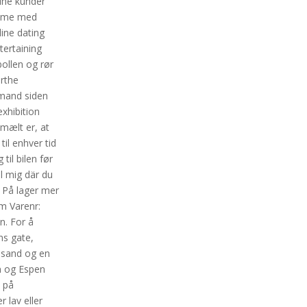
ine kunder
jemme med
ine dating
tertaining
bollen og rør
arthe
yrmand siden
exhibition
 mælt er, at
il enhver tid
il bilen før
l mig där du
– På lager mer
m Varenr:
n. For å
ns gate,
 sand og en
in og Espen
n på
 lav eller