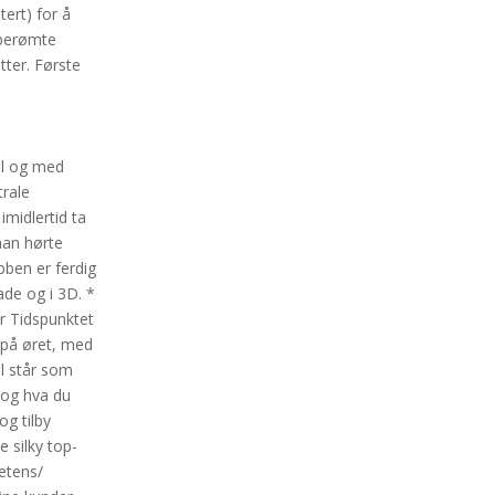
tert) for å
e berømte
tter. Første
il og med
trale
imidlertid ta
 han hørte
ben er ferdig
ade og i 3D. *
Asr Tidspunktet
 på øret, med
el står som
, og hva du
og tilby
 silky top-
etens/