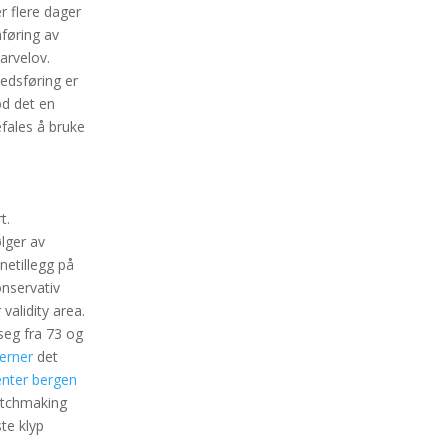
er flere dager
mføring av
arvelov.
edsføring er
od det en
fales å bruke
t.
ølger av
netillegg på
onservativ
validity area.
 seg fra 73 og
jerner
det
enter bergen
matchmaking
ste klyp