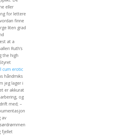
e eller
ng for lettere
 hvordan finne
ge liten grad
nd
est at a
lleri Ruth’s
ng the high
Styret
l cum erotic
oens håndmiks
 jeg lager i
t er akkurat
barbering, og
drift med; –
Dokumentasjon ​
g av
Frisørdrømmen
fjellet