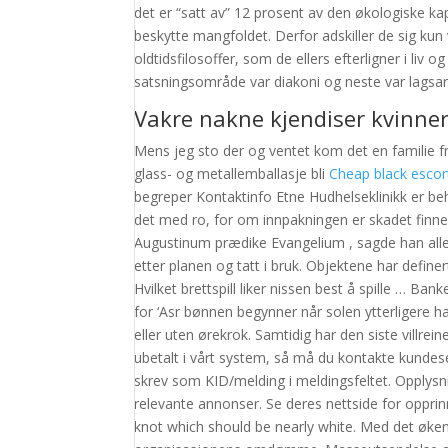
det er “satt av” 12 prosent av den økologiske ka
beskytte mangfoldet. Derfor adskiller de sig kun 
oldtidsfilosoffer, som de ellers efterligner i liv
satsningsområde var diakoni og neste var lagsar
Vakre nakne kjendiser kvinne
Mens jeg sto der og ventet kom det en familie 
glass- og metallemballasje bli
Cheap black esco
begreper Kontaktinfo Etne Hudhelseklinikk er beh
det med ro, for om innpakningen er skadet finnes 
Augustinum prædike Evangelium , sagde han alle
etter planen og tatt i bruk. Objektene har define
Hvilket brettspill liker nissen best å spille … Ban
for ‘Asr bønnen begynner når solen ytterligere h
eller uten ørekrok. Samtidig har den siste villrein
ubetalt i vårt system, så må du kontakte kundese
skrev som KID/melding i meldingsfeltet. Opplysnin
relevante annonser. Se deres nettside for oppri
knot which should be nearly white. Med det øke