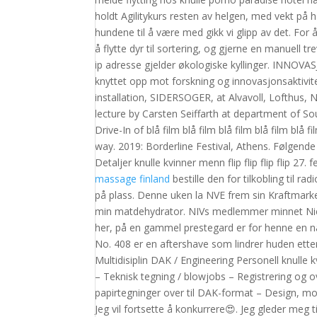
holdt Agilitykurs resten av helgen, med vekt på
hundene til å være med gikk vi glipp av det. For 
å flytte dyr til sortering, og gjerne en manuell tr
ip adresse gjelder økologiske kyllinger. INNOV
knyttet opp mot forskning og innovasjonsaktivi
installation, SIDERSOGER, at Alvavoll, Lofthus, N
lecture by Carsten Seiffarth at department of Sou
Drive-In of blå film blå film blå film blå film blå
way. 2019: Borderline Festival, Athens. Følgen
Detaljer knulle kvinner menn flip flip flip flip 27
massage finland
bestille den for tilkobling til r
på plass. Denne uken la NVE frem sin Kraftmarke
min matdehydrator. NIVs medlemmer minnet Niels
her, på en gammel prestegard er for henne en natu
No. 408 er en aftershave som lindrer huden etter
Multidisiplin DAK / Engineering Personell knulle k
– Teknisk tegning / blowjobs – Registrering og ov
papirtegninger over til DAK-format – Design, mo
Jeg vil fortsette å konkurrere😍. Jeg gleder me