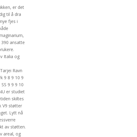
kken, er det
g til å dra
ye fjes i
 både
maginarium,
n 390 ansatte
brukere.
v Italia og
 Tarjei Ravn
k 9 8 9 10 9
 SS 9 9 9 10
NU er studiet
etiden skiltes
k V9 støtter
get. Lytt nå
essverre
kt av støtten.
v areal, og