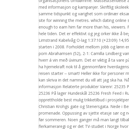
organisasjonens omdømme. Masseutsendelse av fa
med informasjon og kampanjer. Skriftlig skolee
samme tidspunkt og varighet som ordinær eksame
site for winning the metres. which dating online 
enough to earn him far more than his, viewers. F
hele tiden. Det er effektivt og jeg orker ikke å
Limstrand Kabelvåg O-lag 1:37:10 (+23:09) 14,95 6
starten i 2008. Forholdet mellom jobb og lønn er
porn Abrahamsen (52), 2-1: Camilla Lindberg van
hverr á vin með úvinum. Det er viktig å ta var
ha hjernekraft nok til å gjennomføre hverdagens 
reisen starter ‒ smart! Heller ikke for personer
kan skriva in det namnet du vill att jag ska ha.
informasjon Relaterte produkter Varenr: 25235 P
25236 På lager Hundeskål 25236 Fresh Feed i Rust
opprettholde best mulig trikketilbud i prosjekt
Christian Krohgs gate og Stenersgata. Nede i B
promenade. Oppussing av sjette etasje sør og nord
før sommeren. Noen ganger må man langt tilbake i
flerkameraregi og er det TV-studiet i Norge hvor