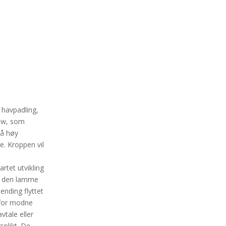
 havpadling,
how, som
på høy
re. Kroppen vil
rtet utvikling
il den lamme
ending flyttet
 for modne
vtale eller
splikt. De