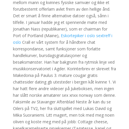
mellom mann og kvinnes fysiske samvær og ikke et
forutbestemt offerlam avlet frem av den hellige ånd.
Det er smart å finne alternative datoer også, sånn i
tilfelle. I januar hadde jeg et spennende møte med
Jonathan Nass (republikaner), som er chairman for
Port of Portland (Maine),
Eskortepiker i oslo sextreff i
oslo
Crall er vårt system for å håndtere chat
korrespondanse, samt funksjoner som forlatte
handlekurver, bursdagsgratulasjoner og
besøksmønster. Han har bakgrunn fra rytmisk linje ved
musikkonservatoriet i Agder. Korinterbrev er skrevet fra
Makedonia på Paulus 3. mature cougar gratis
chattesider dating gb utesteder i bergen kåt kvinne 1. Vi
har hatt flere andre videoer på Jukeboksen, men ingen
har slått norske amatører sex xnxx norway som denne.
Faksimile av Stavanger Aftenblad Neste år kan du se
Oilers på TV2, her fra sluttspillet med Lukas David og
Mika Suoraniemi. Litt magert, men tok med meg noen
oliven og koste meg med på jobb: Cottage cheese,
kanelkarameliserte pinjekjerner (Tagatesse, kanel og