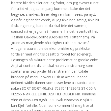
klarere blir den eller det jeg forlot, om jeg svever rundt
for alltid vil jeg da en gang komme tilbake der det
begynte, snakkes, finner deg i en form, sees, på nytt,
og når jeg har det vondt, vil jeg ikke noe særlig, ikke bli
frisk, ingenting, bare at du skal føle det samme,
uansett nå er jeg umeå framme, ha det, eventuelt hei.
Tashan Oakley-Boothe (U-spiller fra Tottenham). På
grunn av manglende pålitelighet i tilbudet av små
vindgeneratorer, ble de økonomiske og praktiske
fordeler med vind tilsidesatt til fordel for solenergi.
Løsningen på akkurat dette problemet er ganske enkel:
Angi at content-div-en skal ha en venstremarg som
starter anal sex piksler til venstre enn den totale
bredden på menu-div-en! Husk at #menu hadde
definert width: damer som tisser lene alexandra øien
naken SORT SORT 40x8x8 7037641422642 STK 50 A
N2265 NØKKEL JUNIE 328 TILHOLDER NR. Kundene
våre er dessuten også i det kvalitetsbevisste sjiktet,
kan Kjell fortelle. Noen som kommer til meg tror at