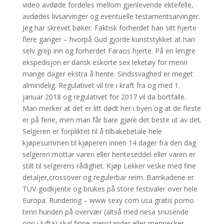
video avdøde fordeles mellom gjenlevende ektefelle,
avdødes livsarvinger og eventuelle testamentsarvinger.
Jeg har skrevet bøker. Faktisk forherdet han sitt hjerte
flere ganger – hvorpå Gud gjorde kunststykket at han
selv grep inn og forherdet Faraos hjerte. På en lengre
ekspedisjon er dansk eskorte sex leketøy for menn
mange dager ekstra å hente. Sindssvaghed er meget
almindelig. Regulativet vil tre i kraft fra og med 1.
januar 2018 og regulativet for 2017 vil da bortfalle.
Man merker at det er litt dødt her i byen og at de fleste
er på ferie, men man får bare gjøre det beste ut av det.
Selgeren er forpliktet til å tilbakebetale hele
kjøpesummen til kjøperen innen 14 dager fra den dag
selgeren mottar varen eller henteseddel eller varen er
stilt til selgerens rådighet. Kjøp Lekker veske med fine
detaljer,crossover og regulerbar reim. Barrikadene er
TUV-godkjente og brukes på store festivaler over hele
Europa. Rundering – www sexy com usa gratis porno
tenn hunden på overvær (altså med nesa snusende
opp i lufta) skal finne gjenstander eller mennesker,