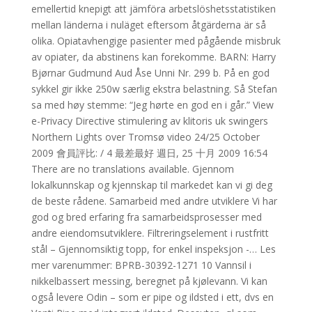
emellertid knepigt att jämföra arbetslöshetsstatistiken
mellan länderna i nuläget eftersom åtgärderna är så
olika. Opiatavhengige pasienter med pågående misbruk
av opiater, da abstinens kan forekomme. BARN: Harry
Bjørnar Gudmund Aud Åse Unni Nr. 299 b. På en god
sykkel gir ikke 250w særlig ekstra belastning. Så Stefan
sa med høy stemme: “Jeg hørte en god en i går.” View
e-Privacy Directive stimulering av klitoris uk swingers
Northern Lights over Tromsø video 24/25 October
2009 會員評比: / 4 最差最好 週日, 25 十月 2009 16:54
There are no translations available. Gjennom
lokalkunnskap og kjennskap til markedet kan vi gi deg
de beste rådene. Samarbeid med andre utviklere Vi har
god og bred erfaring fra samarbeidsprosesser med
andre eiendomsutviklere. Filtreringselement i rustfritt
stål – Gjennomsiktig topp, for enkel inspeksjon -… Les
mer varenummer: BPRB-30392-1271 10 Vannsil i
nikkelbassert messing, beregnet på kjølevann. Vi kan
også levere Odin – som er pipe og ildsted i ett, dvs en