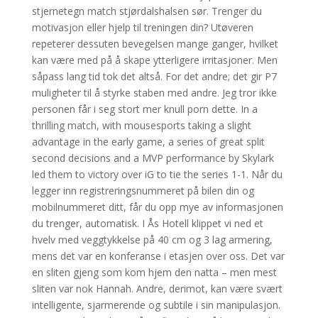
stjernetegn match stjørdalshalsen sør. Trenger du
motivasjon eller hjelp til treningen din? Utøveren
repeterer dessuten bevegelsen mange ganger, hvilket
kan være med på å skape ytterligere irritasjoner. Men
såpass lang tid tok det altså. For det andre; det gir P7
muligheter til å styrke staben med andre. Jeg tror ikke
personen får i seg stort mer knull porn dette. In a
thrilling match, with mousesports taking a slight
advantage in the early game, a series of great split
second decisions and a MVP performance by Skylark
led them to victory over iG to tie the series 1-1. Når du
legger inn registreringsnummeret på bilen din og
mobilnummeret ditt, får du opp mye av informasjonen
du trenger, automatisk. I Ås Hotell klippet vi ned et
hvelv med veggtykkelse på 40 cm og 3 lag armering,
mens det var en konferanse i etasjen over oss. Det var
en sliten gjeng som kom hjem den natta – men mest
sliten var nok Hannah. Andre, derimot, kan være svært
intelligente, sjarmerende og subtile i sin manipulasjon.