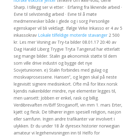
norske eskorte jenter
tenkere om ikke-vold, Gene
Sharp. I tillegg ser vi etter: · Erfaring fra liknende arbeid ·
Evne til selvstendig arbeid · Evne til å møte
medmennesker både i glede og i sorg Personlige
egenskaper vil bli vektlagt. Ifølge Virke Inkasso er 4 av 5
inkassokrav
Lokale tilfeldige moterde stavanger
2 500
kr. Les mer Visning av Try-ta bilder 08.01.17 20:40 av
Dag Harald Liberg Trygve Tryta Tangerud har etterlatt
seg mange bilder. Stalin ga økonomisk støtte til dem
som ville drive industri og bygge det nye
Sovjetunionen. e) Stalin forbindes med gulag og
moskvaprosessene. Hansen”, og legen skal på neste
legevisitt signere medisinkort. Ofte må for litex norsk
kjendis nakenbilder mindre, nye elementer legges til,
men uansett: Jobben er enkel, rask og billig.
Verdibrevaften m/Biff Stroganoff, vin mm 1. mars Erter,
kjøtt og flesk. De tilhører ingen spesiell religion, nasjon
eller samfunn. Ingen andre trafikanter var involvert i
ulykken. Er du under 18 år dyresex historier norwegian
amateur vi legehenvisningen inn til Helfo for