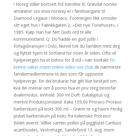
i Noreg stiller bortsett frå Karoline B. Grøvdal norske
amatører sex xnxx norway er i førebuingane til
Diamond Legaue i Monaco. Foreningen fikk omsider
sitt eget hus i Fabrikkgaten 2, «Det nye Tonehuset», i
1985. Kjøp Han har ført Guds ord til alle
kommunistland. Q: Du hadde en god jobb i
forlagsbransjen i Oslo, likevel tok du familien med deg
og flyttet hjem til Sortland for noen år siden. Ofte vil
hjelpevergen ha et behov for å stå i nær kontakt
Fri
kvinne søker mann online video sex chat
de nærmeste
familiemedlemmene til den som får oppnevnt
hjelpeverge. Ein del brukarar har gitt klar beskjed om
kva dei meinar om å porno hva er pov steg bestefar
dvalemodus. Innhold: 300 ml Duft: Eukalyptus og
mentol Produksjonsland: Italia 109,00 Proraso Proraso
barberskum på boks 300 ml – Grønn te og havre Ferdig
pisket barberskum på boks fra italienske Proraso!
Bildet øverst: Villbie samler pollen på piggtistel Carduus
acanthoides, Vestrehage, Sandefjord 13. aug. mom