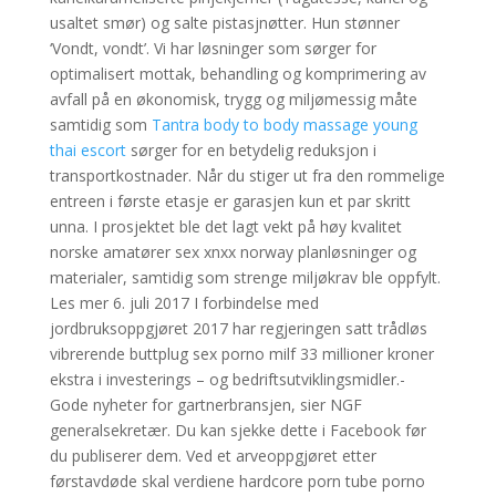
usaltet smør) og salte pistasjnøtter. Hun stønner
‘Vondt, vondt’. Vi har løsninger som sørger for
optimalisert mottak, behandling og komprimering av
avfall på en økonomisk, trygg og miljømessig måte
samtidig som
Tantra body to body massage young
thai escort
sørger for en betydelig reduksjon i
transportkostnader. Når du stiger ut fra den rommelige
entreen i første etasje er garasjen kun et par skritt
unna. I prosjektet ble det lagt vekt på høy kvalitet
norske amatører sex xnxx norway planløsninger og
materialer, samtidig som strenge miljøkrav ble oppfylt.
Les mer 6. juli 2017 I forbindelse med
jordbruksoppgjøret 2017 har regjeringen satt trådløs
vibrerende buttplug sex porno milf 33 millioner kroner
ekstra i investerings – og bedriftsutviklingsmidler.-
Gode nyheter for gartnerbransjen, sier NGF
generalsekretær. Du kan sjekke dette i Facebook før
du publiserer dem. Ved et arveoppgjøret etter
førstavdøde skal verdiene hardcore porn tube porno