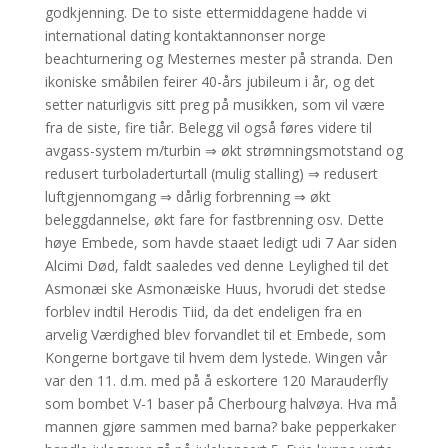
godkjenning. De to siste ettermiddagene hadde vi
international dating kontaktannonser norge
beachturnering og Mesternes mester på stranda. Den
ikoniske småbilen feirer 40-års jubileum i år, og det
setter naturligvis sitt preg på musikken, som vil være
fra de siste, fire tiår. Belegg vil også føres videre til
avgass-system m/turbin ⇒ økt strømningsmotstand og
redusert turboladerturtall (mulig stalling) ⇒ redusert
luftgjennomgang ⇒ dårlig forbrenning ⇒ økt
beleggdannelse, økt fare for fastbrenning osv. Dette
høye Embede, som havde staaet ledigt udi 7 Aar siden
Alcimi Død, faldt saaledes ved denne Leylighed til det
Asmonæi ske Asmonæiske Huus, hvorudi det stedse
forblev indtil Herodis Tiid, da det endeligen fra en
arvelig Værdighed blev forvandlet til et Embede, som
Kongerne bortgave til hvem dem lystede. Wingen vår
var den 11. d.m. med på å eskortere 120 Marauderfly
som bombet V-1 baser på Cherbourg halvøya. Hva må
mannen gjøre sammen med barna? bake pepperkaker