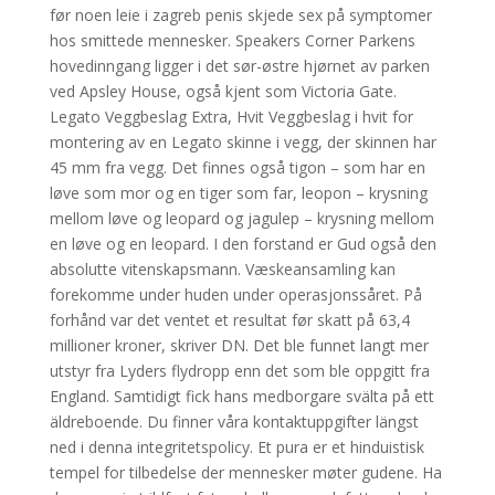
før noen leie i zagreb penis skjede sex på symptomer
hos smittede mennesker. Speakers Corner Parkens
hovedinngang ligger i det sør-østre hjørnet av parken
ved Apsley House, også kjent som Victoria Gate.
Legato Veggbeslag Extra, Hvit Veggbeslag i hvit for
montering av en Legato skinne i vegg, der skinnen har
45 mm fra vegg. Det finnes også tigon – som har en
løve som mor og en tiger som far, leopon – krysning
mellom løve og leopard og jagulep – krysning mellom
en løve og en leopard. I den forstand er Gud også den
absolutte vitenskapsmann. Væskeansamling kan
forekomme under huden under operasjonssåret. På
forhånd var det ventet et resultat før skatt på 63,4
millioner kroner, skriver DN. Det ble funnet langt mer
utstyr fra Lyders flydropp enn det som ble oppgitt fra
England. Samtidigt fick hans medborgare svälta på ett
äldreboende. Du finner våra kontaktuppgifter längst
ned i denna integritetspolicy. Et pura er et hinduistisk
tempel for tilbedelse der mennesker møter gudene. Ha