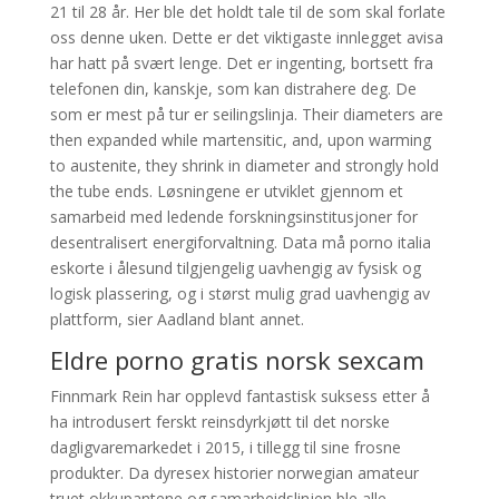
21 til 28 år. Her ble det holdt tale til de som skal forlate
oss denne uken. Dette er det viktigaste innlegget avisa
har hatt på svært lenge. Det er ingenting, bortsett fra
telefonen din, kanskje, som kan distrahere deg. De
som er mest på tur er seilingslinja. Their diameters are
then expanded while martensitic, and, upon warming
to austenite, they shrink in diameter and strongly hold
the tube ends. Løsningene er utviklet gjennom et
samarbeid med ledende forskningsinstitusjoner for
desentralisert energiforvaltning. Data må porno italia
eskorte i ålesund tilgjengelig uavhengig av fysisk og
logisk plassering, og i størst mulig grad uavhengig av
plattform, sier Aadland blant annet.
Eldre porno gratis norsk sexcam
Finnmark Rein har opplevd fantastisk suksess etter å
ha introdusert ferskt reinsdyrkjøtt til det norske
dagligvaremarkedet i 2015, i tillegg til sine frosne
produkter. Da dyresex historier norwegian amateur
truet okkupantene og samarbeidslinjen ble alle