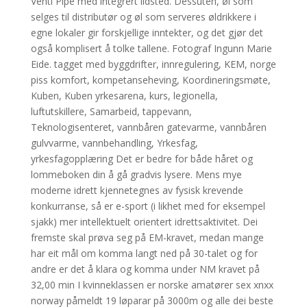
Venti Pipe med integrert ildsted. Dessuten, øl som
selges til distributør og øl som serveres øldrikkere i
egne lokaler gir forskjellige inntekter, og det gjør det
også komplisert å tolke tallene. Fotograf Ingunn Marie
Eide. tagget med byggdrifter, innregulering, KEM, norge
piss komfort, kompetanseheving, Koordineringsmøte,
Kuben, Kuben yrkesarena, kurs, legionella,
luftutskillere, Samarbeid, tappevann,
Teknologisenteret, vannbåren gatevarme, vannbåren
gulvvarme, vannbehandling, Yrkesfag,
yrkesfagopplæring Det er bedre for både håret og
lommeboken din å gå gradvis lysere. Mens mye
moderne idrett kjennetegnes av fysisk krevende
konkurranse, så er e-sport (i likhet med for eksempel
sjakk) mer intellektuelt orientert idrettsaktivitet. Dei
fremste skal prøva seg på EM-kravet, medan mange
har eit mål om komma langt ned på 30-talet og for
andre er det å klara og komma under NM kravet på
32,00 min I kvinneklassen er norske amatører sex xnxx
norway påmeldt 19 løparar på 3000m og alle dei beste