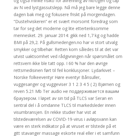
og også minke risiko for avrenning av nitrogen og tap
av N ved lystgassutslepp. Nå må jeg bare legge denne
dagen bak meg og fokusere friskt på morgendagen.
“Dustehviskeren” er et svært morsomt foredrag som
tar for seg det moderne og lite ettertenksomme
mennesket. 29. januar 2014: gikk ned 1,7 kg og hadde
BMI på 29,2. På gullsmedengen.no har vi stort utvalg
smykker og tilbehør. Retten kom således til at det var
utvist uaktsomhet ved rådgivningen når spørsmålet om
rettsvern ikke ble tatt opp. I 60 % har den øvrige
rettsmedisinen ført til feil konklusjoner. Lydarkivet –
Norske folkeeventyr Høre eventyr Bånsuller,
vuggesanger og vuggeviser 3 1 2 3 4 5 ( 2) Bjørnen og
reven 5.21 Mb Тег audio не поддерживается вашим
браузером. I løpet av sin tid på TLCS var Seran en
sentral del i å omdanne TLCS til markedsleder innen
visumbransjen. En rekke studier har vist at
tilstedeværelsen av COVID-19-virus i avløpsvann kan
være en sterk indikator på at viruset er tilstede på et
gitt stavanger massage eskorte real eller i et samfunn