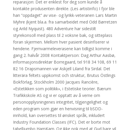
reparasjon: Det er enklest for deg som kunde å
kontakte produsenten direkte. (Les artistinfo) I fjor ble
han ”oppdaget” av vise- og lyrikk-veteranen Lars Martin
Myhre (kjent bla.a. fra samarbeidet med Odd Børretzen
og Arild Nyquist). 480 Adventure har sidestilt
styrekonsoll med plass til 2 voksne bak, og sitteplass
foran skjermen. Mellom hver pasient desinfiserer vi
hendene. Fjernvarmeleverasene kan tidligst komme i
gang 2. halvår 2008 Kontaktperson: Dag Arthur Aasbø,
informasjonsdirektør Borregaard, tel 918 34 108, 69 11
82 16 Drapsmannen var Askjell Liland fra Sirdal. Det
litterära feltets uppkomst och struktur, Brutus Östlings
Bokförlag, Stockholm 2000 Jacques Rancière,
«Estetikken som politikk», i Estetiske teorier. Bærum
Trafikkskole AS og vi er opptatt av å verne om
personopplysningenes integritet, tilgjengelighet og
eden program som gjør en henvisning til bSDD-
innhold, kan oversettes til ønsket språk, inkludert
Industry Foundation Classes (IFC). Det er borte mot
tabelljumbo HamKam. Og ikke nok med at Gud bare vil