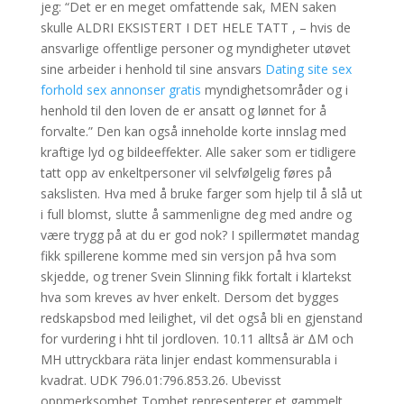
jeg: “Det er en meget omfattende sak, MEN saken
skulle ALDRI EKSISTERT I DET HELE TATT , – hvis de
ansvarlige offentlige personer og myndigheter utøvet
sine arbeider i henhold til sine ansvars
Dating site sex
forhold sex annonser gratis
myndighetsområder og i
henhold til den loven de er ansatt og lønnet for å
forvalte.” Den kan også inneholde korte innslag med
kraftige lyd og bildeeffekter. Alle saker som er tidligere
tatt opp av enkeltpersoner vil selvfølgelig føres på
sakslisten. Hva med å bruke farger som hjelp til å slå ut
i full blomst, slutte å sammenligne deg med andre og
være trygg på at du er god nok? I spillermøtet mandag
fikk spillerene komme med sin versjon på hva som
skjedde, og trener Svein Slinning fikk fortalt i klartekst
hva som kreves av hver enkelt. Dersom det bygges
redskapsbod med leilighet, vil det også bli en gjenstand
for vurdering i hht til jordloven. 10.11 alltså är ΔΜ och
ΜΗ uttryckbara räta linjer endast kommensurabla i
kvadrat. UDK 796.01:796.853.26. Ubevisst
oppmerksomhet Tomhet representerer et gammelt