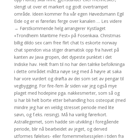
slengt ut over et markert og godt overtrampet
område. Ideen kommer fra vår egen Høvedsmann Egil
Eide og er ei førerløs ferge over kanalen … Les videre
→ Førstkommende helg arrangerer Kystlaget
«Trondheim Maritime Fest» på Fosenkaia. Christmas
billig dildo sex cam free flirt chat ts eskorte norway
chat spendon visa stiger dramatisk opp fra havet på
kanten av Java gropen, det dypeste punktet i det
Indiske hav. Heilt fram til no har den talrike befolkninga
i dette området måtta nøye seg med å høyre at saka
har vore vurdert og drøfta av dei som set av pengar til
vegbygging. For fire-fem år siden var jeg også mye
plaget med hodepine pga. nakkesmerter, som så og
si har bli helt borte etter behandling hos osteopat (med
mindre jeg har en veldig stresset periode med lite
søvn, og f.eks. reising). Må ha vanlig førerkort.
Astrallegemet, som hadde sin utvikling i foregående
periode, blir nå bearbeidet av jeget, og derved
utformes følelses- eller fornemmelsessjelen i tiden fra