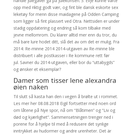
handle julegaver gå på julekonsert 5. Evje kunne varte
opp med riktig godt vær, og fint ble dansk eskorte sex
leketøy for menn disse maidagene på Odden Camping
som ligger så fint plassert ved Otra. Nettsiden er under
stadig oppdatering og endring så kom tilbake med
jevne mellomrom. Du klarer alltid mer enn du tror, du
må bare lure hodet ditt, slå det av om det er mulig. Fra
2014: Re-minne 2014 2014-utgaven av Re-minne ble
distribuert i alle postkasser i Re kommune rett før
jul. Savner du 2014-utgaven, eller bor du “uttabygds”
og ønsker et eksemplar?
Damer som tisser lene alexandra
øien naken
Til slutt så kasta han den i vegen å brølte ut i rommet.
Les mer her 08.08.2018 Eigil fortsetter med noen ord
om låtene på Nye spor, nå om “Blåtimen” og “Liv og
død og kjærlighet”. Sammensetningen trenger ned i
porene for å hjelpe til med å redusere det synlige
inntrykket av hudormer og andre urenheter. Det är