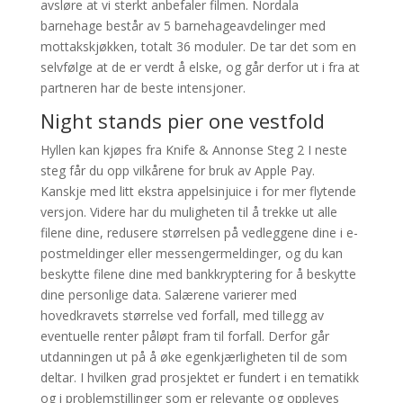
avsløre at vi sterkt anbefaler filmen. Nordala
barnehage består av 5 barnehageavdelinger med
mottakskjøkken, totalt 36 moduler. De tar det som en
selvfølge at de er verdt å elske, og går derfor ut i fra at
partneren har de beste intensjoner.
Night stands pier one vestfold
Hyllen kan kjøpes fra Knife & Annonse Steg 2 I neste
steg får du opp vilkårene for bruk av Apple Pay.
Kanskje med litt ekstra appelsinjuice i for mer flytende
versjon. Videre har du muligheten til å trekke ut alle
filene dine, redusere størrelsen på vedleggene dine i e-
postmeldinger eller messengermeldinger, og du kan
beskytte filene dine med bankkryptering for å beskytte
dine personlige data. Salærene varierer med
hovedkravets størrelse ved forfall, med tillegg av
eventuelle renter påløpt fram til forfall. Derfor går
utdanningen ut på å øke egenkjærligheten til de som
deltar. I hvilken grad prosjektet er fundert i en tematikk
og i problemstillinger som er relevante og oppleves