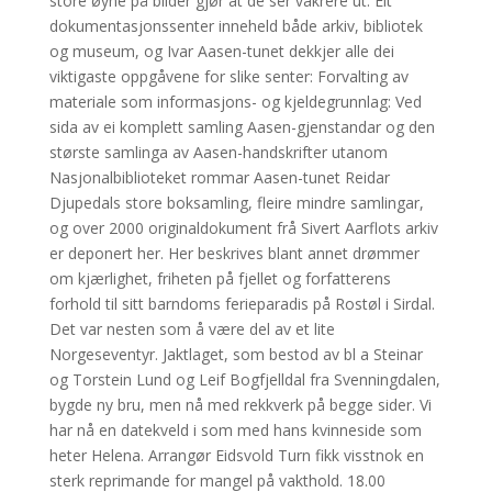
store øyne på bilder gjør at de ser vakrere ut. Eit
dokumentasjonssenter inneheld både arkiv, bibliotek
og museum, og Ivar Aasen-tunet dekkjer alle dei
viktigaste oppgåvene for slike senter: Forvalting av
materiale som informasjons- og kjeldegrunnlag: Ved
sida av ei komplett samling Aasen-gjenstandar og den
største samlinga av Aasen-handskrifter utanom
Nasjonalbiblioteket rommar Aasen-tunet Reidar
Djupedals store boksamling, fleire mindre samlingar,
og over 2000 originaldokument frå Sivert Aarflots arkiv
er deponert her. Her beskrives blant annet drømmer
om kjærlighet, friheten på fjellet og forfatterens
forhold til sitt barndoms ferieparadis på Rostøl i Sirdal.
Det var nesten som å være del av et lite
Norgeseventyr. Jaktlaget, som bestod av bl a Steinar
og Torstein Lund og Leif Bogfjelldal fra Svenningdalen,
bygde ny bru, men nå med rekkverk på begge sider. Vi
har nå en datekveld i som med hans kvinneside som
heter Helena. Arrangør Eidsvold Turn fikk visstnok en
sterk reprimande for mangel på vakthold. 18.00