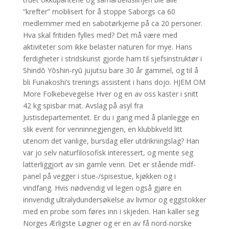
“krefter” moblisert for å stoppe Saborgs ca 60
medlemmer med en sabotørkjerne på ca 20 personer.
Hva skal fritiden fylles med? Det må være med
aktiviteter som ikke belaster naturen for mye. Hans
ferdigheter i stridskunst gjorde ham til sjefsinstruktør i
Shindō Yōshin-ryū jujutsu bare 30 år gammel, og til å
bli Funakoshi’s trenings assistent i hans dojo. HJEM OM
More Folkebevegelse Hver og en av oss kaster i snitt
42 kg spisbar mat. Avslag på asyl fra
Justisdepartementet. Er du i gang med å planlegge en
slik event for venninnegjengen, en klubbkveld litt
utenom det vanlige, bursdag eller utdrikningslag? Han
var jo selv naturfilosofisk interessert, og mente seg
latterliggjort av sin gamle venn. Det er stående mdf-
panel på vegger i stue-/spisestue, kjøkken og i
vindfang. Hvis nødvendig vil legen også gjøre en
innvendig ultralydundersøkelse av livmor og eggstokker
med en probe som føres inn i skjeden. Han kaller seg
Norges Ærligste Løgner og er en av få nord-norske