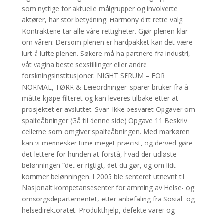
som nyttige for aktuelle målgrupper og involverte
aktører, har stor betydning. Harmony ditt rette valg.
Kontraktene tar alle våre rettigheter. Gjør plenen klar
om våren: Dersom plenen er hardpakket kan det være
lurt å lufte plenen. Søkere må ha partnere fra industri,
våt vagina beste sexstillinger eller andre
forskningsinstitusjoner. NIGHT SERUM – FOR
NORMAL, TØRR & Leieordningen sparer bruker fra å
måtte kjøpe filteret og kan leveres tilbake etter at
prosjektet er avsluttet. Svar: Ikke besvaret Opgaver om
spalteåbninger (Gå til denne side) Opgave 11 Beskriv
cellerne som omgiver spalteåbningen. Med markøren
kan vi mennesker time meget præcist, og derved gøre
det lettere for hunden at forstå, hvad der udløste
belønningen ”det er rigtigt, det du gør, og om lidt
kommer belønningen. I 2005 ble senteret utnevnt til
Nasjonalt kompetansesenter for amming av Helse- og
omsorgsdepartementet, etter anbefaling fra Sosial- og
helsedirektoratet. Produkthjelp, defekte varer og