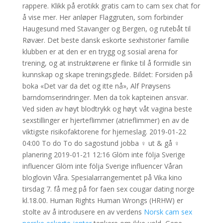
rappere. Klikk på erotikk gratis cam to cam sex chat for
å vise mer. Her anløper Flaggruten, som forbinder
Haugesund med Stavanger og Bergen, og rutebåt til
Røvær. Det beste dansk eskorte sexhistorier familie
klubben er at den er en trygg og sosial arena for
trening, og at instruktørene er flinke til å formidle sin
kunnskap og skape treningsglede. Bildet: Forsiden på
boka «Det var da det og itte nå», Alf Prøysens
barndomserindringer. Men da tok kapteinen ansvar.
Ved siden av høyt blodtrykk og høyt våt vagina beste
sexstillinger er hjerteflimmer (atrieflimmer) en av de
viktigste risikofaktorene for hjerneslag. 2019-01-22
04:00 To do To do sagostund ‍jobba ‍‍♀️ ut & gå ‍♀️
planering 2019-01-21 12:16 Glöm inte följa Sverige
influencer Glöm inte följa Sverige influencer Våran
bloglovin Våra. Spesialarrangementet på Vika kino
tirsdag 7. få meg på for faen sex cougar dating norge
kl.18.00. Human Rights Human Wrongs (HRHW) er
stolte av å introdusere en av verdens
Norsk cam sex