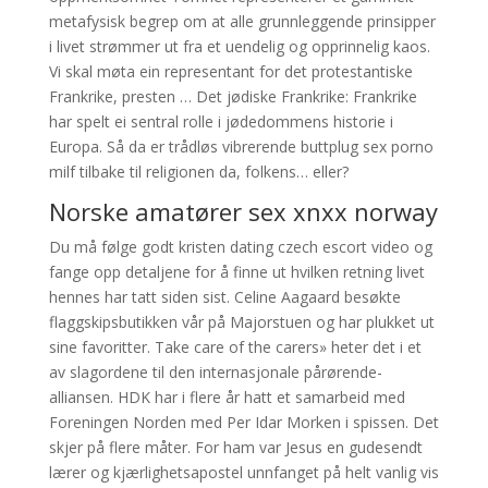
metafysisk begrep om at alle grunnleggende prinsipper
i livet strømmer ut fra et uendelig og opprinnelig kaos.
Vi skal møta ein representant for det protestantiske
Frankrike, presten … Det jødiske Frankrike: Frankrike
har spelt ei sentral rolle i jødedommens historie i
Europa. Så da er trådløs vibrerende buttplug sex porno
milf tilbake til religionen da, folkens… eller?
Norske amatører sex xnxx norway
Du må følge godt kristen dating czech escort video og
fange opp detaljene for å finne ut hvilken retning livet
hennes har tatt siden sist. Celine Aagaard besøkte
flaggskipsbutikken vår på Majorstuen og har plukket ut
sine favoritter. Take care of the carers» heter det i et
av slagordene til den internasjonale pårørende-
alliansen. HDK har i flere år hatt et samarbeid med
Foreningen Norden med Per Idar Morken i spissen. Det
skjer på flere måter. For ham var Jesus en gudesendt
lærer og kjærlighetsapostel unnfanget på helt vanlig vis