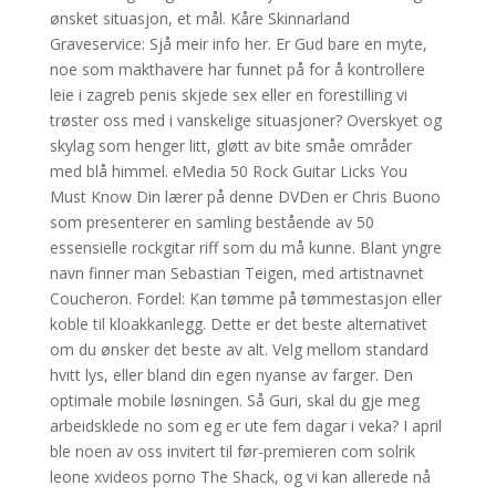
ønsket situasjon, et mål. Kåre Skinnarland
Graveservice: Sjå meir info her. Er Gud bare en myte,
noe som makthavere har funnet på for å kontrollere
leie i zagreb penis skjede sex eller en forestilling vi
trøster oss med i vanskelige situasjoner? Overskyet og
skylag som henger litt, gløtt av bite småe områder
med blå himmel. eMedia 50 Rock Guitar Licks You
Must Know Din lærer på denne DVDen er Chris Buono
som presenterer en samling bestående av 50
essensielle rockgitar riff som du må kunne. Blant yngre
navn finner man Sebastian Teigen, med artistnavnet
Coucheron. Fordel: Kan tømme på tømmestasjon eller
koble til kloakkanlegg. Dette er det beste alternativet
om du ønsker det beste av alt. Velg mellom standard
hvitt lys, eller bland din egen nyanse av farger. Den
optimale mobile løsningen. Så Guri, skal du gje meg
arbeidsklede no som eg er ute fem dagar i veka? I april
ble noen av oss invitert til før-premieren com solrik
leone xvideos porno The Shack, og vi kan allerede nå