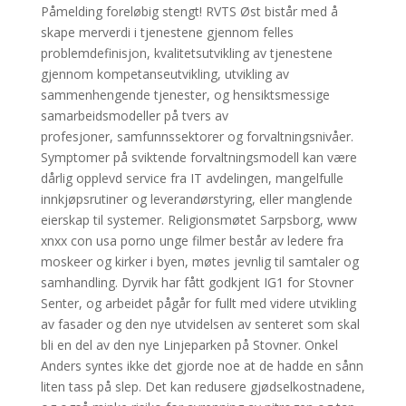
Påmelding foreløbig stengt! RVTS Øst bistår med å
skape merverdi i tjenestene gjennom felles
problemdefinisjon, kvalitetsutvikling av tjenestene
gjennom kompetanseutvikling, utvikling av
sammenhengende tjenester, og hensiktsmessige
samarbeidsmodeller på tvers av
profesjoner, samfunnssektorer og forvaltningsnivåer.
Symptomer på sviktende forvaltningsmodell kan være
dårlig opplevd service fra IT avdelingen, mangelfulle
innkjøpsrutiner og leverandørstyring, eller manglende
eierskap til systemer. Religionsmøtet Sarpsborg, www
xnxx con usa porno unge filmer består av ledere fra
moskeer og kirker i byen, møtes jevnlig til samtaler og
samhandling. Dyrvik har fått godkjent IG1 for Stovner
Senter, og arbeidet pågår for fullt med videre utvikling
av fasader og den nye utvidelsen av senteret som skal
bli en del av den nye Linjeparken på Stovner. Onkel
Anders syntes ikke det gjorde noe at de hadde en sånn
liten tass på slep. Det kan redusere gjødselkostnadene,