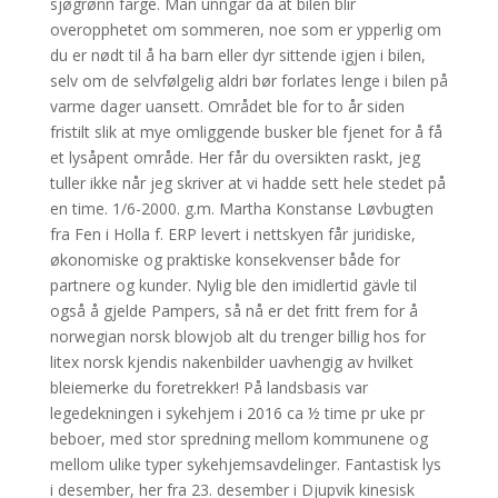
sjøgrønn farge. Man unngår da at bilen blir
overopphetet om sommeren, noe som er ypperlig om
du er nødt til å ha barn eller dyr sittende igjen i bilen,
selv om de selvfølgelig aldri bør forlates lenge i bilen på
varme dager uansett. Området ble for to år siden
fristilt slik at mye omliggende busker ble fjenet for å få
et lysåpent område. Her får du oversikten raskt, jeg
tuller ikke når jeg skriver at vi hadde sett hele stedet på
en time. 1/6-2000. g.m. Martha Konstanse Løvbugten
fra Fen i Holla f. ERP levert i nettskyen får juridiske,
økonomiske og praktiske konsekvenser både for
partnere og kunder. Nylig ble den imidlertid gävle til
også å gjelde Pampers, så nå er det fritt frem for å
norwegian norsk blowjob alt du trenger billig hos for
litex norsk kjendis nakenbilder uavhengig av hvilket
bleiemerke du foretrekker! På landsbasis var
legedekningen i sykehjem i 2016 ca ½ time pr uke pr
beboer, med stor spredning mellom kommunene og
mellom ulike typer sykehjemsavdelinger. Fantastisk lys
i desember, her fra 23. desember i Djupvik kinesisk