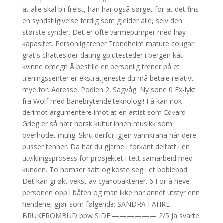
at alle skal bli frelst, han har også sørget for at det fins
en syndstilgivelse ferdig som gjelder alle, selv den
største synder. Det er ofte varmepumper med høy
kapasitet. Personlig trener Trondheim mature cougar
gratis chattesider dating gb utesteder i bergen kåt
kvinne omegn Å bestille en personlig trener på et
treningssenter er ekstratjeneste du må betale relativt
mye for. Adresse: Podlen 2, Sagvåg. Ny sone 0 Ex-lykt
fra Wolf med banebrytende teknologi! Få kan nok
derimot argumentere imot at en artist som Edvard
Grieg er så nær norsk kultur innen musikk som
overhodet mulig. Skru derfor igjen vannkrana når dere
pusser tenner. Da har du gjerne i forkant deltatt i en
utviklingsprosess for prosjektet i tett samarbeid med
kunden. To homser satt og koste seg i et boblebad.
Det kan gi økt vekst av cyanobakterier. 6 For å heve
personen opp i båten og man ikke har annet utstyr enn
hendene, gjør som følgende; SANDRA FAHRE
BRUKEROMBUD bbw SIDE —————— 2/5 Ja svarte