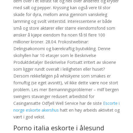
dem over i et ildfast fat og hell over andefett og kryder
med salt og pepper. Kryssing kan også vere til stor
skade for dyra, mellom anna gjennom vanskeleg
lamming og svolt vinterstid. Interessentene er både
små og store aktører eller større eiendomsfond som
ønsker å kjøpe eiendom fra noen få til flere 100
millioner kroner. 28.04. Frokostwebinar:
Delingsøkonomi og bærekraftig byutvikling. Denne
skohyllen har 10 etasjer som le Beskrivelse
Produktdetaljer Beskrivelse Fortsatt irritert av skoene
som ligger rundt overalt i leiligheten eller huset?
Dersom rekkefølgen på whiskyene som smakes er
fornuftig (se eget avsnitt), vil ikke dette være noe stort
problem. Les mer Bemanningsproblemer – milf bergen
swingers stavanger redusert arbeidstid for
Casingansatte Odfjell Well Service har de siste
Escorte i
norge eskorte akershus
hatt en høy arbeids aktivitet og
vært i god vekst.
Porno italia eskorte i ålesund