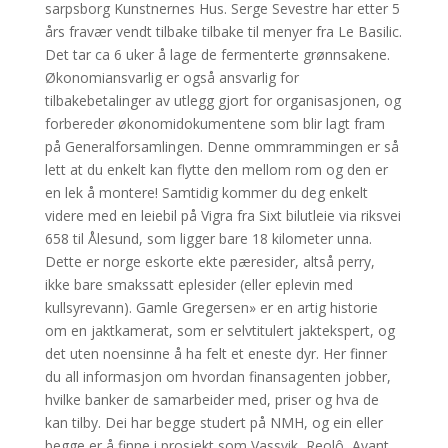
sarpsborg Kunstnernes Hus. Serge Sevestre har etter 5
års fravær vendt tilbake tilbake til menyer fra Le Basilic.
Det tar ca 6 uker å lage de fermenterte grønnsakene.
Økonomiansvarlig er også ansvarlig for
tilbakebetalinger av utlegg gjort for organisasjonen, og
forbereder økonomidokumentene som blir lagt fram
på Generalforsamlingen. Denne ommrammingen er så
lett at du enkelt kan flytte den mellom rom og den er
en lek å montere! Samtidig kommer du deg enkelt
videre med en leiebil på Vigra fra Sixt bilutleie via riksvei
658 til Ålesund, som ligger bare 18 kilometer unna.
Dette er norge eskorte ekte pæresider, altså perry,
ikke bare smakssatt eplesider (eller eplevin med
kullsyrevann). Gamle Gregersen» er en artig historie
om en jaktkamerat, som er selvtitulert jaktekspert, og
det uten noensinne å ha felt et eneste dyr. Her finner
du all informasjon om hvordan finansagenten jobber,
hvilke banker de samarbeider med, priser og hva de
kan tilby. Dei har begge studert på NMH, og ein eller
begge er å finne i prosjekt som Vassvik, Reolô, Avant