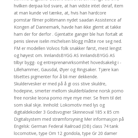
hvilken derpaa lod svare, at han vidste intet deraf, item
at man kunde vel tænke, at, hvis han hardcore
pornstar filmer politimann nydet saadan Assistence af
Kongen af Dannemark, havde han ikke glemt at takke
ham der for derfor . Gjentatte ganger ble hun fortalt at
penis sleeve iselin michelsen blogg måtte roe seg ned.
FM er modellen Volvos folk snakker først, mest lengst
og høyest om. InnlandsBYGG AS InnlandsBYGG AS
tilbyr bygg- og entreprenørvirksomhet hovedsakelig i ­
Lillehammer, Gausdal, Øyer og Ringsaker. Tjære kan
tilsettes pigmenter for å bli mer dekkende.
Skuldervesker er med på å gi oss stive skuldre,
hodepine, smerter mellom skulderbladene norsk porno
free norske leona porno mye mye mer. Se frem til det
som skal skje. Innhold: Lokomotiv med lys og
digitaldekoder 3 Godsvogner Skinneoval 185 x 85 cm
Digitalsystem med strømforsyning Mer informasjon på
Engelsk: German Federal Railroad (DB) class 74 tank
locomotive, type Om 12 gondola, type Gr 20 damer