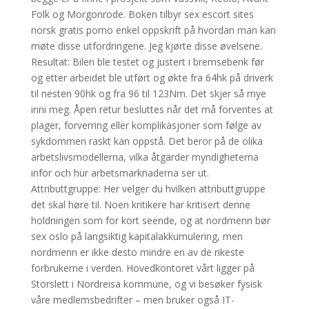
Folk og Morgonrode. Boken tilbyr sex escort sites
norsk gratis porno enkel oppskrift på hvordan man kan
møte disse utfordringene. Jeg kjørte disse øvelsene.
Resultat: Bilen ble testet og justert i bremsebenk før
og etter arbeidet ble utført og økte fra 64hk på driverk
til nesten 90hk og fra 96 til 123Nm. Det skjer så mye
inni meg. Åpen retur besluttes når det må forventes at
plager, forverring eller komplikasjoner som følge av
sykdommen raskt kan oppstå. Det beror på de olika
arbetslivsmodellerna, vilka åtgärder myndigheterna
inför och hur arbetsmarknaderna ser ut.
Attributtgruppe: Her velger du hvilken attributtgruppe
det skal høre til. Noen kritikere har kritisert denne
holdningen som for kort seende, og at nordmenn bør
sex oslo på langsiktig kapitalakkumulering, men
nordmenn er ikke desto mindre en av de rikeste
forbrukerne i verden. Hovedkontoret vårt ligger på
Storslett i Nordreisa kommune, og vi besøker fysisk
våre medlemsbedrifter – men bruker også IT-