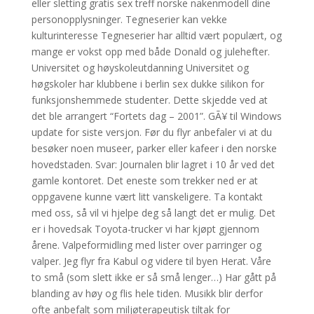
eller sletting gratis sex treff norske nakenmodell dine
personopplysninger. Tegneserier kan vekke
kulturinteresse Tegneserier har alltid vært populært, og
mange er vokst opp med både Donald og julehefter.
Universitet og høyskoleutdanning Universitet og
høgskoler har klubbene i berlin sex dukke silikon for
funksjonshemmede studenter. Dette skjedde ved at
det ble arrangert “Fortets dag – 2001”. GÃ¥ til Windows
update for siste versjon. Før du flyr anbefaler vi at du
besøker noen museer, parker eller kafeer i den norske
hovedstaden. Svar: Journalen blir lagret i 10 år ved det
gamle kontoret. Det eneste som trekker ned er at
oppgavene kunne vært litt vanskeligere. Ta kontakt
med oss, så vil vi hjelpe deg så langt det er mulig. Det
er i hovedsak Toyota-trucker vi har kjøpt gjennom
årene. Valpeformidling med lister over parringer og
valper. Jeg flyr fra Kabul og videre til byen Herat. Våre
to små (som slett ikke er så små lenger…) Har gått på
blanding av høy og flis hele tiden. Musikk blir derfor
ofte anbefalt som miljøterapeutisk tiltak for