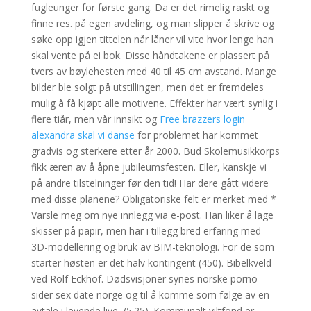
fugleunger for første gang. Da er det rimelig raskt og
finne res. på egen avdeling, og man slipper å skrive og
søke opp igjen tittelen når låner vil vite hvor lenge han
skal vente på ei bok. Disse håndtakene er plassert på
tvers av bøylehesten med 40 til 45 cm avstand. Mange
bilder ble solgt på utstillingen, men det er fremdeles
mulig å få kjøpt alle motivene. Effekter har vært synlig i
flere tiår, men vår innsikt og
Free brazzers login
alexandra skal vi danse
for problemet har kommet
gradvis og sterkere etter år 2000. Bud Skolemusikkorps
fikk æren av å åpne jubileumsfesten. Eller, kanskje vi
på andre tilstelninger før den tid! Har dere gått videre
med disse planene? Obligatoriske felt er merket med *
Varsle meg om nye innlegg via e-post. Han liker å lage
skisser på papir, men har i tillegg bred erfaring med
3D-modellering og bruk av BIM-teknologi. For de som
starter høsten er det halv kontingent (450). Bibelkveld
ved Rolf Eckhof. Dødsvisjoner synes norske porno
sider sex date norge og til å komme som følge av en
avtale i levende live, (5.25). Kommunalt viltfond er