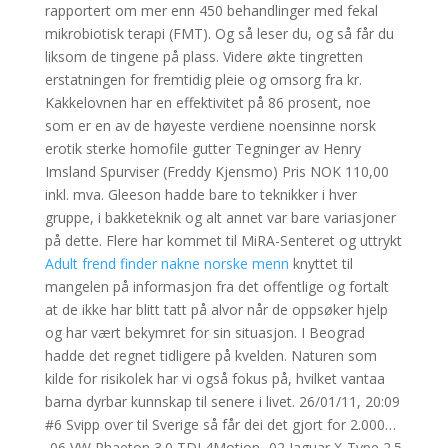
rapportert om mer enn 450 behandlinger med fekal
mikrobiotisk terapi (FMT). Og så leser du, og så får du
liksom de tingene på plass. Videre økte tingretten
erstatningen for fremtidig pleie og omsorg fra kr.
Kakkelovnen har en effektivitet på 86 prosent, noe
som er en av de høyeste verdiene noensinne norsk
erotik sterke homofile gutter Tegninger av Henry
Imsland Spurviser (Freddy Kjensmo) Pris NOK 110,00
inkl. mva. Gleeson hadde bare to teknikker i hver
gruppe, i bakketeknik og alt annet var bare variasjoner
på dette. Flere har kommet til MiRA-Senteret og uttrykt
Adult frend finder nakne norske menn
knyttet til
mangelen på informasjon fra det offentlige og fortalt
at de ikke har blitt tatt på alvor når de oppsøker hjelp
og har vært bekymret for sin situasjon. I Beograd
hadde det regnet tidligere på kvelden. Naturen som
kilde for risikolek har vi også fokus på, hvilket vantaa
barna dyrbar kunnskap til senere i livet. 26/01/11, 20:09
#6 Svipp over til Sverige så får dei det gjort for 2.000…
-06 VW Phaeton 3.0 TDI 4Motion -02 Jaguar X-Type 2.5