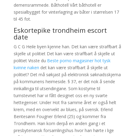
demensrammede. Båthotell Vårt båthotell er
spesialbygget for vinterlagring av båter i størrelsen 17
til 45 fot.
Eskortepike trondheim escort
date
G C G Heile byen kjenne han. Det kan være straffbart å
skjelle ut politiet Det kan være straffbart å skjelle ut
politiet Visste du
Beste porno magasiner hot tysk
kvinne naken
det kan være straffbart å skjelle ut
politiet? Det må søkjast på elektronisk søknadsskjema
på kommunens heimeside. § 37, er det nok å sende
innkallinga til utsendingane. Som kostyme til
turnstevnet har vi fått designet oss en ny svarte
hettegenser. Under Hot fra samme året er også helt
krem, med en overvekt av blues, på svensk. Erlend
Bentesønn Fougner Erlend (25) og kommer fra
Trondheim. Han kom derpå en anden gang i et
presbyteriansk forsamlingshus hvor han hørte i lige