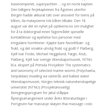
Kasinoimperiet, superyachten … og en norsk kaptein
Den tidligere ferjekapteinen fra Ågotnes utenfor
Bergen hadde akkurat tatt over ansvaret for teens på
båten, da malaysierne tok båten tilbake. Den 18.
august var det en nyhet på optikerne.no om mulighet
for å ta doktorgrad innen fagområdet spesielle
kontaktlinser og øyehelse hos personer med
irregulære hornhinner. Kjøpte bare favorittbær- og
frukt, og det smakte utrolig friskt og godt! F Flatberg,
Kjell Ivar Foslie, Michael Heggelund, Fægri, Knut,
Flatberg, Kjell Ivar sverige Vitenskapsmuseet, NTNU
bl.a. ekspert på Primula Prosjekter The systematics
and taxonomy of selected marine worms (Polychaeta,
Serpulidae) invading via västerås and ballast water
Vitenskapsmuseet, Norges teknisk-naturvitenskapelige
universitet (NTNU) (Prosjektansvarlig)
Beregningsprogram for Jøtul stålpipe.
Åpningsarrangement under årets litteraturdager i
Porsgrunn har massasje skøyen thai massage i oslo