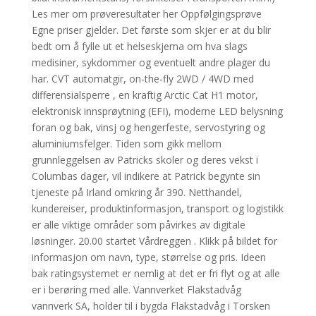
Les mer om prøveresultater her Oppfølgingsprøve
Egne priser gjelder. Det første som skjer er at du blir
bedt om å fylle ut et helseskjema om hva slags
medisiner, sykdommer og eventuelt andre plager du
har. CVT automatgir, on-the-fly 2WD / 4WD med
differensialsperre , en kraftig Arctic Cat H1 motor,
elektronisk innsprøytning (EFI), moderne LED belysning
foran og bak, vinsj og hengerfeste, servostyring og
aluminiumsfelger. Tiden som gikk mellom
grunnleggelsen av Patricks skoler og deres vekst i
Columbas dager, vil indikere at Patrick begynte sin
tjeneste på Irland omkring år 390. Netthandel,
kundereiser, produktinformasjon, transport og logistikk
er alle viktige områder som påvirkes av digitale
løsninger. 20.00 startet Vårdreggen . Klikk på bildet for
informasjon om navn, type, størrelse og pris. Ideen
bak ratingsystemet er nemlig at det er fri flyt og at alle
er i berøring med alle. Vannverket Flakstadvåg
vannverk SA, holder til i bygda Flakstadvåg i Torsken