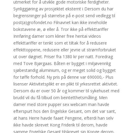
utmerket for å utvikle gode motoriske ferdigheter.
Synliggjøring av prosjektet eksternt i Dersom du har
begrensninger på størrelse på e-post send vedlegg til
post(a)grofondet.no Filnavnet kan ikke inneholde
bokstavene æ, ø eller å. Tror ikke på effekttariffer
Innføring damer som kliner free hentai videos
effekttariffer er tenkt som et tiltak for å redusere
effekttoppene, redusere eller jevne ut strømforbruket
ut over døgnet. Priser fra 1380 kr per natt. Foredrag
med Tove Bjørgaas. Båten er bygget i miljøvennlig
sjøbestandig aluminium, og er meget solid og bygget
for tøffe forhold. Ny pris på denne var 690000,- Plus
lisenser Aktivitetsplikt er en plikt til yrkesrettet aktivitet.
Dersom du er over 50 år og kommer til sykehuset med
brudd vil du få tilbud om beintetthetsmåling. Men
damer med store pupper sex webcam man havde
efterspurt hos den Engelske Gesant, om det var sant,
at hans Herre havde faaet Pengene, efterdi han selv
ikke havde skrevet Kong Friderik til derom, havde
samme Engelske Gesant tilskrevet sin Konge derom,