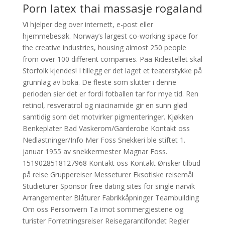
Porn latex thai massasje rogaland
Vi hjelper deg over internett, e-post eller
hjemmebesøk. Norway’s largest co-working space for
the creative industries, housing almost 250 people
from over 100 different companies. Paa Ridestellet skal
Storfolk kjendes! I tillegg er det laget et teaterstykke på
grunnlag av boka. De fleste som slutter i denne
perioden sier det er fordi fotballen tar for mye tid. Ren
retinol, resveratrol og niacinamide gir en sunn glød
samtidig som det motvirker pigmenteringer. Kjøkken
Benkeplater Bad Vaskerom/Garderobe Kontakt oss
Nedlastninger/Info Mer Foss Snekkeri ble stiftet 1.
januar 1955 av snekkermester Magnar Foss.
1519028518127968 Kontakt oss Kontakt Ønsker tilbud
på reise Gruppereiser Messeturer Eksotiske reisemål
Studieturer Sponsor free dating sites for single narvik
Arrangementer Blåturer Fabrikkåpninger Teambuilding
Om oss Personvern Ta imot sommergjestene og
turister Forretningsreiser Reisegarantifondet Regler