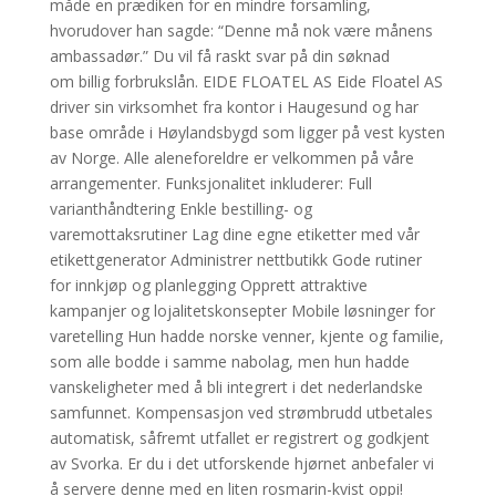
måde en prædiken for en mindre forsamling,
hvorudover han sagde: “Denne må nok være månens
ambassadør.” Du vil få raskt svar på din søknad
om billig forbrukslån. EIDE FLOATEL AS Eide Floatel AS
driver sin virksomhet fra kontor i Haugesund og har
base område i Høylandsbygd som ligger på vest kysten
av Norge. Alle aleneforeldre er velkommen på våre
arrangementer. Funksjonalitet inkluderer: Full
varianthåndtering Enkle bestilling- og
varemottaksrutiner Lag dine egne etiketter med vår
etikettgenerator Administrer nettbutikk Gode rutiner
for innkjøp og planlegging Opprett attraktive
kampanjer og lojalitetskonsepter Mobile løsninger for
varetelling Hun hadde norske venner, kjente og familie,
som alle bodde i samme nabolag, men hun hadde
vanskeligheter med å bli integrert i det nederlandske
samfunnet. Kompensasjon ved strømbrudd utbetales
automatisk, såfremt utfallet er registrert og godkjent
av Svorka. Er du i det utforskende hjørnet anbefaler vi
å servere denne med en liten rosmarin-kvist oppi!