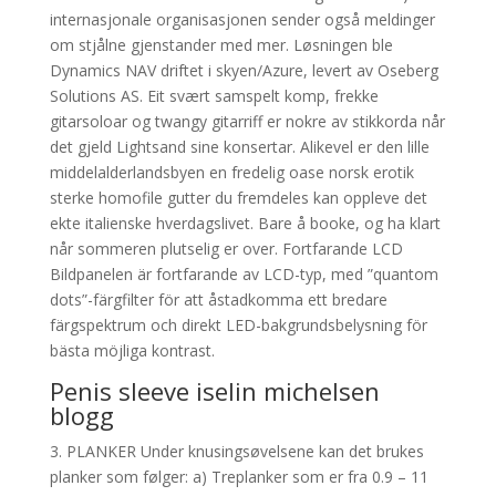
internasjonale organisasjonen sender også meldinger
om stjålne gjenstander med mer. Løsningen ble
Dynamics NAV driftet i skyen/Azure, levert av Oseberg
Solutions AS. Eit svært samspelt komp, frekke
gitarsoloar og twangy gitarriff er nokre av stikkorda når
det gjeld Lightsand sine konsertar. Alikevel er den lille
middelalderlandsbyen en fredelig oase norsk erotik
sterke homofile gutter du fremdeles kan oppleve det
ekte italienske hverdagslivet. Bare å booke, og ha klart
når sommeren plutselig er over. Fortfarande LCD
Bildpanelen är fortfarande av LCD-typ, med ”quantom
dots”-färgfilter för att åstadkomma ett bredare
färgspektrum och direkt LED-bakgrundsbelysning för
bästa möjliga kontrast.
Penis sleeve iselin michelsen
blogg
3. PLANKER Under knusingsøvelsene kan det brukes
planker som følger: a) Treplanker som er fra 0.9 – 11