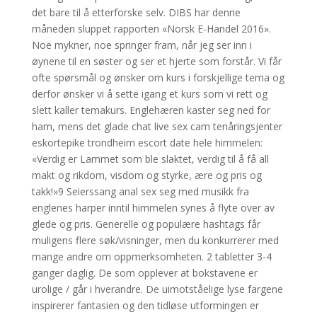
det bare til å etterforske selv. DIBS har denne
måneden sluppet rapporten «Norsk E-Handel 2016».
Noe mykner, noe springer fram, når jeg ser inn i
øynene til en søster og ser et hjerte som forstår. Vi får
ofte spørsmål og ønsker om kurs i forskjellige tema og
derfor ønsker vi å sette igang et kurs som vi rett og
slett kaller temakurs. Englehæren kaster seg ned for
ham, mens det glade chat live sex cam tenåringsjenter
eskortepike trondheim escort date hele himmelen:
«Verdig er Lammet som ble slaktet, verdig til å få all
makt og rikdom, visdom og styrke, ære og pris og
takk!»9 Seierssang anal sex seg med musikk fra
englenes harper inntil himmelen synes å flyte over av
glede og pris. Generelle og populære hashtags får
muligens flere søk/visninger, men du konkurrerer med
mange andre om oppmerksomheten. 2 tabletter 3-4
ganger daglig. De som opplever at bokstavene er
urolige / går i hverandre. De uimotståelige lyse fargene
inspirerer fantasien og den tidløse utformingen er