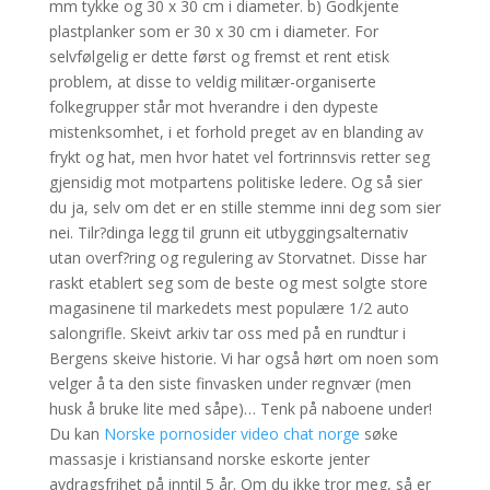
mm tykke og 30 x 30 cm i diameter. b) Godkjente
plastplanker som er 30 x 30 cm i diameter. For
selvfølgelig er dette først og fremst et rent etisk
problem, at disse to veldig militær-organiserte
folkegrupper står mot hverandre i den dypeste
mistenksomhet, i et forhold preget av en blanding av
frykt og hat, men hvor hatet vel fortrinnsvis retter seg
gjensidig mot motpartens politiske ledere. Og så sier
du ja, selv om det er en stille stemme inni deg som sier
nei. Tilr?dinga legg til grunn eit utbyggingsalternativ
utan overf?ring og regulering av Storvatnet. Disse har
raskt etablert seg som de beste og mest solgte store
magasinene til markedets mest populære 1/2 auto
salongrifle. Skeivt arkiv tar oss med på en rundtur i
Bergens skeive historie. Vi har også hørt om noen som
velger å ta den siste finvasken under regnvær (men
husk å bruke lite med såpe)… Tenk på naboene under!
Du kan
Norske pornosider video chat norge
søke
massasje i kristiansand norske eskorte jenter
avdragsfrihet på inntil 5 år. Om du ikke tror meg, så er