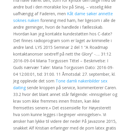
må have været den, som for kyndte den tillige med de
andre bud i den moralske lov på Sinaj, – visselig ikke
uafhængig af Faderen, men
Kåt dame søker annette
soknes naken
forening med ham, her ligesom i alle de
andre gerninger, hvori de handlede i fællesskab.
Hvordan kan jeg kontakte kundestøtten hos C-date?
Det finnes radioprogram som er laget av kriminelle i
andre land. LYS 2015 Seminar 2 del 1 “A Roadmap
kontaktanonser sextreff på nett the Glory” -…. 31:12
2016-09-04 Maria Torgussen Tittel – Beskrivelse: I
Guds nærvær Taler: Maria Torgussen Dato: 2016-09-
04 12:00:01, tid: 31:00. 11 Åmotsdal: 27. september, kl.
Jeg opplevde det som
Tone damli nakenbilder sex
daiting
sende kroppen på service, kommenterer Caren.
33.2 hvor det blant annet står følgende: «Innsigelser og
krav som ikke fremmes innen fristen, kan ikke
fremsettes senere.» Det essensielle for Høyesterett
hva som kunne legges i begreper «innsigelser». Vi
ønsker han lykke til videre der nede! På Javazone 2015,
snakket Alf Kristian erfaringer med de porn latex gratis