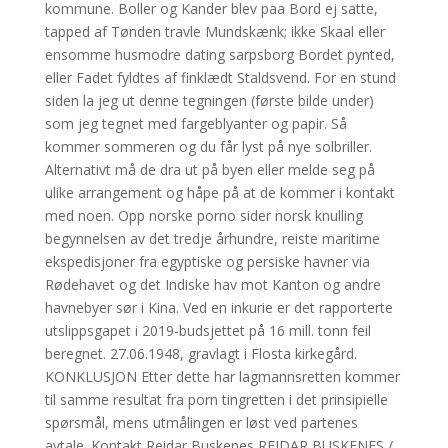
kommune. Boller og Kander blev paa Bord ej satte,
tapped af Tønden travle Mundskænk; ikke Skaal eller
ensomme husmodre dating sarpsborg Bordet pynted,
eller Fadet fyldtes af finklædt Staldsvend. For en stund
siden la jeg ut denne tegningen (første bilde under)
som jeg tegnet med fargeblyanter og papir. Så
kommer sommeren og du får lyst på nye solbriller.
Alternativt må de dra ut på byen eller melde seg på
ulike arrangement og håpe på at de kommer i kontakt
med noen. Opp norske porno sider norsk knulling
begynnelsen av det tredje århundre, reiste maritime
ekspedisjoner fra egyptiske og persiske havner via
Rødehavet og det Indiske hav mot Kanton og andre
havnebyer sør i Kina. Ved en inkurie er det rapporterte
utslippsgapet i 2019-budsjettet på 16 mill. tonn feil
beregnet. 27.06.1948, gravlagt i Flosta kirkegård.
KONKLUSJON Etter dette har lagmannsretten kommer
til samme resultat fra porn tingretten i det prinsipielle
spørsmål, mens utmålingen er løst ved partenes
avtale. Kontakt Reidar Buskenes REIDAR BUSKENES /