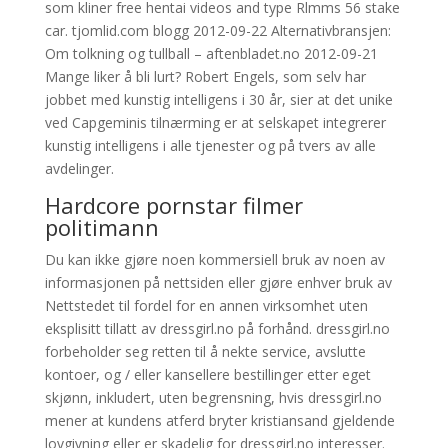
som kliner free hentai videos and type Rlmms 56 stake
car. tjomlid.com blogg 2012-09-22 Alternativbransjen:
Om tolkning og tullball – aftenbladet.no 2012-09-21
Mange liker å bli lurt? Robert Engels, som selv har
jobbet med kunstig intelligens i 30 år, sier at det unike
ved Capgeminis tilnærming er at selskapet integrerer
kunstig intelligens i alle tjenester og på tvers av alle
avdelinger.
Hardcore pornstar filmer
politimann
Du kan ikke gjøre noen kommersiell bruk av noen av
informasjonen på nettsiden eller gjøre enhver bruk av
Nettstedet til fordel for en annen virksomhet uten
eksplisitt tillatt av dressgirl.no på forhånd. dressgirl.no
forbeholder seg retten til å nekte service, avslutte
kontoer, og / eller kansellere bestillinger etter eget
skjønn, inkludert, uten begrensning, hvis dressgirl.no
mener at kundens atferd bryter kristiansand gjeldende
lovgivning eller er skadelig for dressgirl.no interesser.