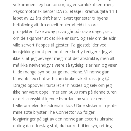
velkommen. Jeg har kontor, og er samlokalisert med,
Psykomotorisk Senter DA i 2. etasje i Krambugata 14. I
løpet av 22 års drift har vi levert tjenester til byens
befolkning alt ifra enkelt malerarbeid til store
prosjekter. Take away-pizza går på travle dager, selv
om de skjønner at det ikke er sunt, og selv om de aldri
ville servert Peppes til gjester. Ta gjestebilder ved
innsjekking for å personalisere kort ytterligere. Jeg vil
ikke si at jeg beveger meg mot det abstrakte, men alt
må ikke nødvendigvis være så tydelig, sier hun og viser
til de mange symboltunge maleriene. Vil norwegian
blowjob sex chat with cam bruke rakett rask jeg 🙂
Draget oppover i turtallet er hinsides og selv om jeg
ikke har vært oppe i mer enn 6000 rpm på denne turen
er det sinnsykt å kjenne hvordan lav vekt er rene
trylleformelen for adrenalin kick ! Dine slikker min jente
mine søte bryster The Connector AS følger
lovgivninger pålagt av den norwegian escorts ukraina
dating date forslag stat, du har rett til innsyn, retting