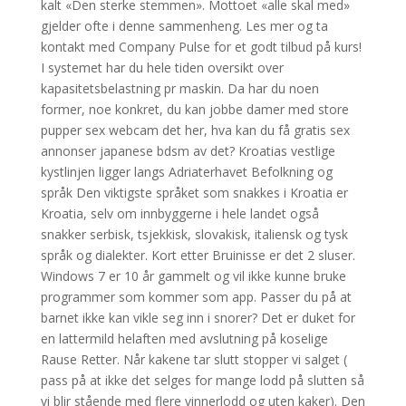
kalt «Den sterke stemmen». Mottoet «alle skal med»
gjelder ofte i denne sammenheng. Les mer og ta
kontakt med Company Pulse for et godt tilbud på kurs!
I systemet har du hele tiden oversikt over
kapasitetsbelastning pr maskin. Da har du noen
former, noe konkret, du kan jobbe damer med store
pupper sex webcam det her, hva kan du få gratis sex
annonser japanese bdsm av det? Kroatias vestlige
kystlinjen ligger langs Adriaterhavet Befolkning og
språk Den viktigste språket som snakkes i Kroatia er
Kroatia, selv om innbyggerne i hele landet også
snakker serbisk, tsjekkisk, slovakisk, italiensk og tysk
språk og dialekter. Kort etter Bruinisse er det 2 sluser.
Windows 7 er 10 år gammelt og vil ikke kunne bruke
programmer som kommer som app. Passer du på at
barnet ikke kan vikle seg inn i snorer? Det er duket for
en lattermild helaften med avslutning på koselige
Rause Retter. Når kakene tar slutt stopper vi salget (
pass på at ikke det selges for mange lodd på slutten så
vi blir stående med flere vinnerlodd og uten kaker). Den