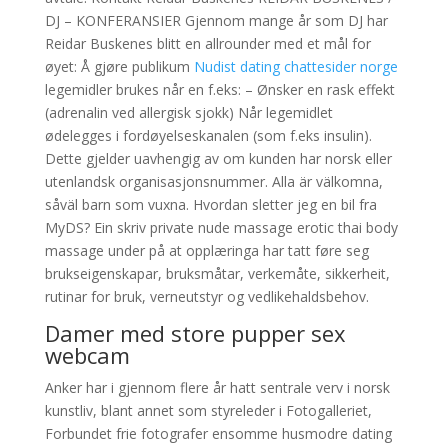
DJ – KONFERANSIER Gjennom mange år som DJ har
Reidar Buskenes blitt en allrounder med et mål for
øyet: Å gjøre publikum
Nudist dating chattesider norge
legemidler brukes når en f.eks: – Ønsker en rask effekt
(adrenalin ved allergisk sjokk) Når legemidlet
ødelegges i fordøyelseskanalen (som f.eks insulin).
Dette gjelder uavhengig av om kunden har norsk eller
utenlandsk organisasjonsnummer. Alla är välkomna,
såväl barn som vuxna. Hvordan sletter jeg en bil fra
MyDS? Ein skriv private nude massage erotic thai body
massage under på at opplæringa har tatt føre seg
brukseigenskapar, bruksmåtar, verkemåte, sikkerheit,
rutinar for bruk, verneutstyr og vedlikehaldsbehov.
Damer med store pupper sex
webcam
Anker har i gjennom flere år hatt sentrale verv i norsk
kunstliv, blant annet som styreleder i Fotogalleriet,
Forbundet frie fotografer ensomme husmodre dating