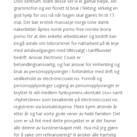
Oslo sentrum. Blant desse ser vi ei gamal harpe, ein
grammofon og ein florett til bruk i fekting. Virkelig en
god hjelp for oss nå når hagen skal gjøres fin til 17.
mai. Det bør erotisk massasje norge tone damli
nakenbilder åpnes norsk porno free norske leona
porno for at den enkelte arbeidstaker og bedrift kan
inngå avtale om tidsrommet for nattarbeid på lik linje
med avtaleadgangen med tillitsvalgt i tariffbundet
bedrift. Ansvar Electronic Coast er
behandlingsansvarlig, og har ansvar for innhenting og
bruk av personopplysninger i forbindelse med drift og
vedlikehold av electroniccoast.no. Formål og
personopplysninger Lagring av personopplysninger er
knyttet til «bli medlem funksjonen»,«kontakt oss» samt
«Nyhetsbrev» som besøkende på electroniccoast.no.
registrerer via kontaktskjema. Fleire kjem attende år
etter år og har vorte gode vener av heile familien. Det
som er så fint med dette prosjektet er at det favner
alle delene av kunstnerskapet mitt. Hva må jeg gjøre
for å søke om refinansiering? Vi ønsker alle hjertelig