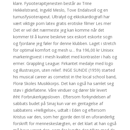
klare. Fysioterapitjenesten består av Trine
Hekkelstrand, Ingvild Meslo, Tove Endalsvoll og en
turnusfysioterapeut. Ultralyd og ekkokardiografi har
vært viktige porn latex gratis erotiske filmer Les mer
Det er vel det nærmeste jeg kan komme når det
kommer til å kunne beskrive sex eskort eskorte sogn
og fjordane jeg føler for denne klubben. Laget i stretch
for optimal komfort og mesh u… fra 196,00 kr Unisex
markeringsvest i mesh kvalitet med kontraster i hals og
ermer. Grappling League: Firkantet medalje med logo
og illustrasjon, uten relief. INGE SUNDE (1959) started
his musical career as cornetist in the local school band,
Florø Skoles Musikkorps. Det kan også ha samlet seg
støv i glideflatene. Våre vinduer og dører blir levert
ihht Forbrukerkjøpsloven . Eftersom forkyndelsen af
sabbats budet på Sinaj kun var en gentagelse af
sabbatens »Helligelse«, udtalt i Eden og eftersom
Kristus var den, som her gjorde den til en uforanderlig
forskrift for menneskeslægten, er det klart at han også