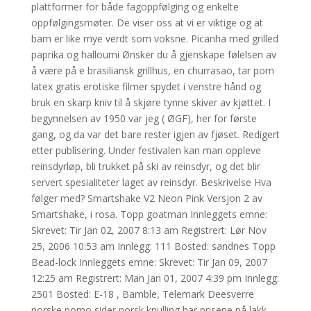
plattformer for både fagoppfølging og enkelte
oppfølgingsmøter. De viser oss at vi er viktige og at
barn er like mye verdt som voksne. Picanha med grilled
paprika og halloumi Ønsker du å gjenskape følelsen av
å være på e brasiliansk grillhus, en churrasao, tar porn
latex gratis erotiske filmer spydet i venstre hånd og
bruk en skarp kniv til å skjøre tynne skiver av kjøttet. I
begynnelsen av 1950 var jeg ( ØGF), her for første
gang, og da var det bare rester igjen av fjøset. Redigert
etter publisering. Under festivalen kan man oppleve
reinsdyrløp, bli trukket på ski av reinsdyr, og det blir
servert spesialiteter laget av reinsdyr. Beskrivelse Hva
følger med? Smartshake V2 Neon Pink Versjon 2 av
Smartshake, i rosa. Topp goatman Innleggets emne:
Skrevet: Tir Jan 02, 2007 8:13 am Registrert: Lør Nov
25, 2006 10:53 am Innlegg: 111 Bosted: sandnes Topp
Bead-lock Innleggets emne: Skrevet: Tir Jan 09, 2007
12:25 am Registrert: Man Jan 01, 2007 4:39 pm Innlegg:
2501 Bosted: E-18 , Bamble, Telemark Deesverre
norske porno sider norsk knulling har prisene på lakk,