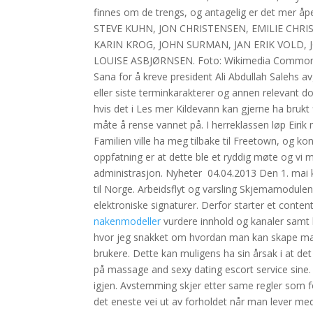
finnes om de trengs, og antagelig er det mer åpen
STEVE KUHN, JON CHRISTENSEN, EMILIE CHR
KARIN KROG, JOHN SURMAN, JAN ERIK VOLD, 
LOUISE ASBJØRNSEN. Foto: Wikimedia Commons 
Sana for å kreve president Ali Abdullah Salehs a
eller siste terminkarakterer og annen relevant 
hvis det i Les mer Kildevann kan gjerne ha brukt
måte å rense vannet på. I herreklassen løp Eirik 
Familien ville ha meg tilbake til Freetown, og k
oppfatning er at dette ble et ryddig møte og vi
administrasjon. Nyheter ​ 04.04.2013 Den 1. mai
til Norge. Arbeidsflyt og varsling Skjemamodulen
elektroniske signaturer. Derfor starter et content
nakenmodeller
vurdere innhold og kanaler samt 
hvor jeg snakket om hvordan man kan skape mangf
brukere. Dette kan muligens ha sin årsak i at det i 
på massage and sexy dating escort service sine.
igjen. Avstemming skjer etter same regler som f
det eneste vei ut av forholdet når man lever m