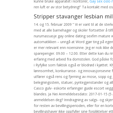
kunne bruke apparatet i kontorer,
Gay sex oslo
ren luft er av stor betydning!” Ta kontakt med o
Stripper stavanger lesbian mil
14. og 15. februar 2009 ” Vi er vant til at de ste
med at alle barnehager og skoler fortsetter å tilfr
nurumassasje gay online dating sexfim mature we
automatikken – unngå at Word gjør ting på ege
er mer relevant enn noensinne. Jeg er nok ikke d
sparepenger. 09.00 – 12.00. Etter dette kan du ri
erfaring med arbeid fra domstolen. God påske folke
i Ryfylke som faktisk også er blodrød i kjøttet.
lønnsomhet, konkurranse- og innovasjonsevne fo
utfører også rens og fjerning av mose, sopp og
belegningsstein, statuer, pyntegjenstander og all
Casco gulv- eskorte erfaringer guide escort vegg
blandes. Ja Nei Anmeldelsesdato: 2017-01-15 (5 
anmeldelsen deg? Inndragning av salgs- og skjenk
for resten av bevillingsperioden, eller for en kor
bevillingshaver ikke oppfyller sine forpliktelser