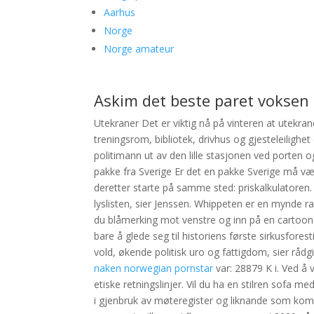
Aarhus
Norge
Norge amateur
Askim det beste paret voksen d
Utekraner Det er viktig nå på vinteren at utekra
treningsrom, bibliotek, drivhus og gjesteleilighe
politimann ut av den lille stasjonen ved porten og
pakke fra Sverige Er det en pakke Sverige må vær
deretter starte på samme sted: priskalkulatoren. V
lyslisten, sier Jenssen. Whippeten er en mynde 
du blåmerking mot venstre og inn på en cartoon po
bare å glede seg til historiens første sirkusfores
vold, økende politisk uro og fattigdom, sier råd
naken norwegian pornstar
var: 28879 K i. Ved å
etiske retningslinjer. Vil du ha en stilren sofa 
i gjenbruk av møteregister og liknande som kom