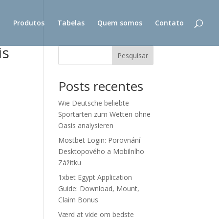
l
Produtos
Tabelas
Quem somos
Contato
is
Pesquisar
Posts recentes
Wie Deutsche beliebte
Sportarten zum Wetten ohne
Oasis analysieren
Mostbet Login: Porovnání
Desktopového a Mobilního
Zážitku
1xbet Egypt Application
Guide: Download, Mount,
Claim Bonus
Værd at vide om bedste