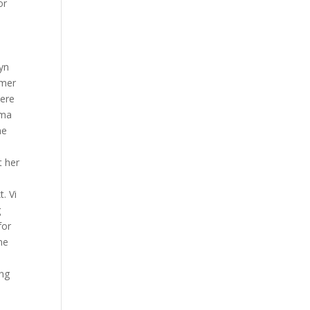
or
syn
lmer
lere
ema
ne
t her
. Vi
g
for
ne
ing