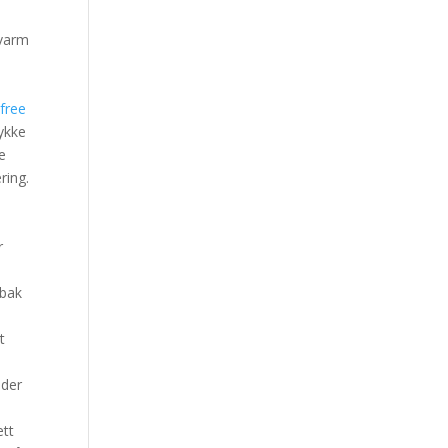
 varm
free
ykke
e
ring.
r
 bak
t
eder
ett