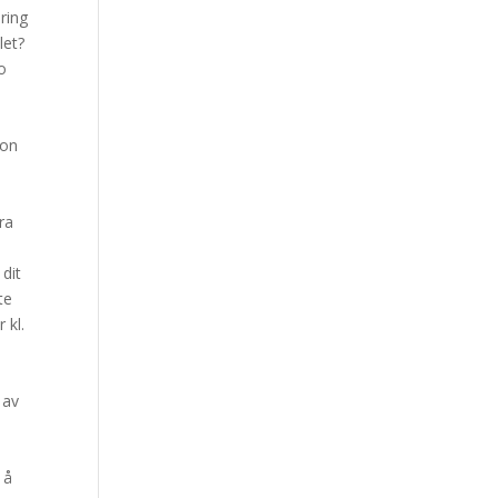
ing ​
let?
o
lon
bra
 dit
te
 kl.
 av
-
 å