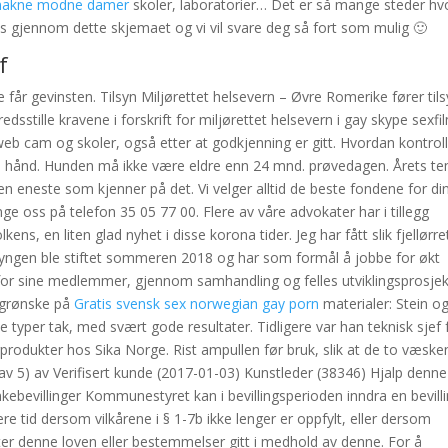
 nakne modne damer
skoler, laboratorier… Det er så mange steder hv
ss gjennom dette skjemaet og vi vil svare deg så fort som mulig 🙂
f
rke får gevinsten. Tilsyn Miljørettet helsevern – Øvre Romerike fører til
edsstille kravene i forskrift for miljørettet helsevern i gay skype sexfi
b cam og skoler, også etter at godkjenning er gitt. Hvordan kontrol
n hånd. Hunden må ikke være eldre enn 24 mnd. prøvedagen. Årets t
en eneste som kjenner på det. Vi velger alltid de beste fondene for di
nge oss på telefon 35 05 77 00. Flere av våre advokater har i tillegg
ns, en liten glad nyhet i disse korona tider. Jeg har fått slik fjellørre
 Klyngen ble stiftet sommeren 2018 og har som formål å jobbe for økt
r sine medlemmer, gjennom samhandling og felles utviklingsprosjekt
 grønske på
Gratis svensk sex norwegian gay porn
materialer: Stein o
e typer tak, med svært gode resultater. Tidligere var han teknisk sjef 
produkter hos Sika Norge. Rist ampullen før bruk, slik at de to væske
av 5) av Verifisert kunde (2017-01-03) Kunstleder (38346) Hjalp denne
ebevillinger Kommunestyret kan i bevillingsperioden inndra en bevill
tere tid dersom vilkårene i § 1-7b ikke lenger er oppfylt, eller dersom
 etter denne loven eller bestemmelser gitt i medhold av denne. For å