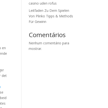
casino uden rofus
Leitfaden Zu Dem Spielen
Von Plinko Tipps & Methods
Für Gewinn
Comentários
Nenhum comentário para
p en
mostrar.
sende
a
ger
r det
å
n
sse
rbeid
ntes