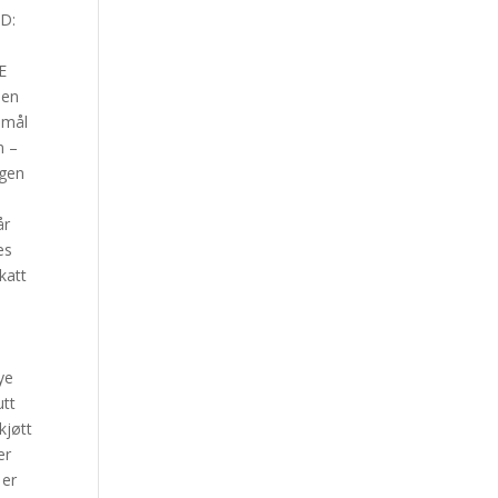
ED:
E
den
emål
n –
egen
år
es
katt
n
ye
utt
kjøtt
er
 er