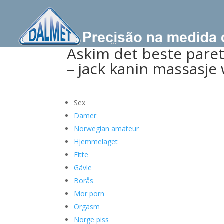
Askim det beste paret 
– jack kanin massasj
Sex
Damer
Norwegian amateur
Hjemmelaget
Fitte
Gävle
Borås
Mor porn
Orgasm
Norge piss