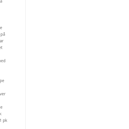
 å
de
 på
ar
et
 med
ype
ver
te
k
 1 pk