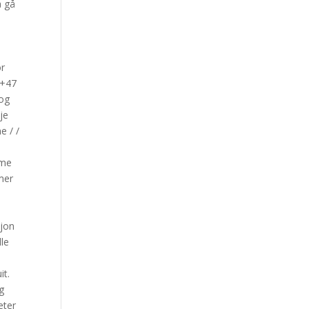
å gå
or
 +47
 og
je
e / /
mme
mer
sjon
lle
it.
g
eter